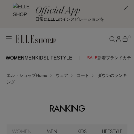
Official App
日常にELLEのインスピレーションを
0
WOMEN
MEN
KIDS
LIFESTYLE
SALE
新着
ブランド
カテ
WOMEN
MEN
KIDS
LIFESTYLE
アカウントをお持ちの方
エル・ショップHome
ウェア
コート
ダウンのランキ
ITEMS
ログイン
ング
SEE RESULTS
はじめてご利用の方
新着アイテム
RANKING
新規会員登録
再入荷アイテム
WOMEN
MEN
KIDS
LIFESTYLE