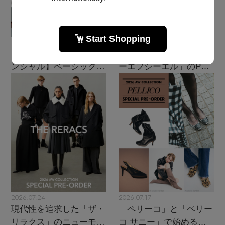
2026.08.07
2026.07.28
【エディターズ・エッセ
主役級ニットが揃う「シ
ンシャル】ベーシックと
ーエフシーエル」のPOP
トレンドが交差する16の
UPがスタート
名品
2026.07.24
2026.07.17
現代性を追求した「ザ・
「ペリーコ」と「ペリー
リラクス」のニューモダ
コ サニー」で始める秋