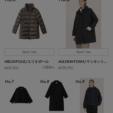
ウェア
【ジュエリー】シルバーでクールに
インナー
バングル・ブレスレット
スマートフォンケース・タブレットケース
財布・小物
ブーツ
ニット
CONTENTS
シューズ
リング
アイウェア
ボディバッグ・ウェストポーチ
コート
特集一覧
バッグ・小物
コサージュ・ブローチ
ベルト
クラッチバッグ
ルームウェア・パジャマ
水着・スイムウェア
NEW IN BRAND
アンクレット
Quick View
Quick View
グローブ
ボストンバッグ
HELIOPOLE/エリオポール
MACKINTOSH/マッキントッシュ
チャーム
¥69,300
¥139,700
入荷待ち
レッグウェア
BRAND NEWS
スーツケース
No.7
No.8
No.9
ポーチ
HOT STYLE
チャーム・ストラップ
EDITOR'S CLOSET