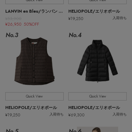
Quick View
Quick View
ウェア
【リネン】涼しい夏素材
LANVIN en Bleu/ランバン オン ブルー
HELIOPOLE/エリオポール
お知らせ
¥53,900
¥19,250
シューズ
入荷待ち
すべてのウェア
¥26,950 50%OFF
【CFCL】注目のPOP-UP
No.3
No.4
バッグ・財布
すべてのシューズ
よくあるご質問
ブラウス・シャツ
【レース】上品な透け感
ファッション小物
すべてのバッグ・財布
サンダル
カットソー・Tシャツ
【雨の日】急な雨対策グッズ
アクセサリー
すべてのファッション小物
カゴバッグ
パンプス
ワンピース・チュニック
【限定】ここでしか買えないアイテム
ランジェリー
すべてのアクセサリー
ストール・マフラー・ケープ
ショルダーバッグ
スニーカー
パンツ
Quick View
Quick View
スポーツ
【ペプラム】トレンドシルエット
すべてのランジェリー
ピアス・イヤリング
帽子・イヤーマフ
トートバッグ
HELIOPOLE/エリオポール
HELIOPOLE/エリオポール
フラットシューズ
スカート
¥19,250
¥69,300
入荷待ち
入荷待ち
すべてのスポーツ
『ELLE』最新号掲載
ランジェリー
ネックレス
ヘアアクセサリー
ハンドバッグ
レインシューズ
ジャケット
No.5
No.6