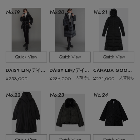
No.19
No.21
No.20
Stay in
the Loop
Quick View
Quick View
Quick View
ELLE SHOP 公式アプリ
DAISY LIN/デイジーリン
DAISY LIN/デイジーリン
CANADA GOOSE/カナダグース
¥253,000
¥286,000
¥231,000
入荷待ち
入荷待ち
No.22
No.23
No.24
Quick View
Quick View
Quick View