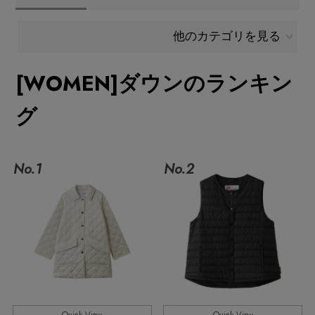
メールマガジン登録
ランキング
他のカテゴリを見る
最新トレンドや限定アイテム、セール情報を
いち早くお届けします。
[WOMEN]ダウンのランキン
ブランド
ご登録はこちら
グ
最旬！トレンドワード
SUPPORT
【予約】新作ウェアをチェック
No.1
No.2
アイテム一覧
ご利用ガイド
【Tシャツ】デイリーに活躍
SALE
カスタマーサポート
【日傘】完全遮光・軽量傘
CATEGORY
【サンダル】ビーサンの季節！
エル・ショップについて