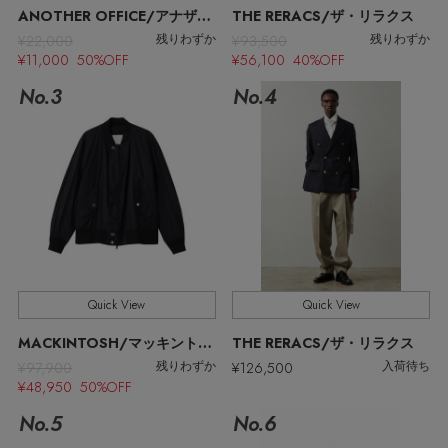
ウェア
ANOTHER OFFICE/アナザーオフィス
THE RERACS/ザ・リラクス
MEN'S パンツ
¥22,000
¥93,500
残りわずか
残りわずか
お知らせ
¥11,000 50%OFF
¥56,100 40%OFF
シューズ
すべてのウェア
No.3
No.4
バッグ・財布
すべてのシューズ
よくあるご質問
シャツ
ファッション小物
すべてのバッグ・財布
サンダル
カットソー・Tシャツ
アクセサリー
すべてのファッション小物
ショルダーバッグ
スニーカー
パンツ
アンダーウェア
すべてのアクセサリー
ストール・マフラー・ケープ
トートバッグ
フラットシューズ
Quick View
Quick View
ジャケット
スポーツ
すべてのアンダーウェア
MACKINTOSH/マッキントッシュ
THE RERACS/ザ・リラクス
ピアス・イヤリング
帽子・イヤーマフ
ハンドバッグ
レインシューズ
¥97,900
¥126,500
残りわずか
入荷待ち
ニット
¥48,950 50%OFF
すべてのスポーツ
ショーツ
ネックレス
ヘアアクセサリー
No.5
No.6
財布・小物
ブーツ
コート