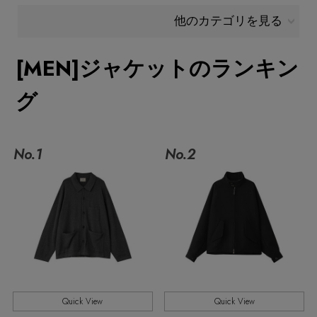
他のカテゴリを見る
メールマガジン登録
ランキング
最新トレンドや限定アイテム、セール情報を
[MEN]ジャケットのランキン
いち早くお届けします。
ブランド
グ
ご登録はこちら
最旬！トレンドワード
SUPPORT
No.1
No.2
【SALE】メンズセール
アイテム一覧
ご利用ガイド
MEN'S カットソー
SALE
カスタマーサポート
MEN'S スニーカー
CATEGORY
MEN'S スポーツ
Quick View
Quick View
エル・ショップについて