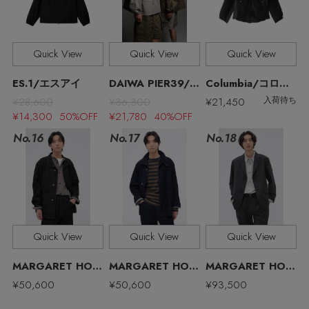
Quick View
Quick View
Quick View
ES.1/エスアイ
DAIWA PIER39/ダイワ ピア39
Columbia/コロンビア
¥28,600
¥36,300
¥21,450
入荷待ち
¥14,300 50%OFF
¥21,780 40%OFF
MAX80%OFF！ FINAL SALE開催中
No.17
No.16
No.18
Quick View
Quick View
Quick View
MARGARET HOWELL MEN/マーガレット・ハウエル メン
MARGARET HOWELL MEN/マーガレット・ハウエル メン
MARGARET HOWELL MEN/マーガレット・ハウエル メン
Stay in
the Loop
¥50,600
¥50,600
¥93,500