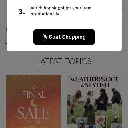
Quick View
Quick View
Quick View
YLEVE/イレーヴ
YLEVE/イレーヴ
YLEVE/イレーヴ
¥41,800
¥41,800
¥46,200
¥25,080 40%OFF
¥25,080 40%OFF
¥27,720 40%OFF
LATEST TOPICS