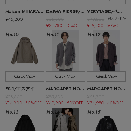
その他(傘・ハンカチ・時計など)
Maison MIHARA YASUHIRO/メゾン ミハラヤスヒロ
DAIWA PIER39/ダイワ ピア39
VERYTAGE/ベリーテイジ
エディター厳選ギフト
¥46,200
¥36,300
¥49,500
残りわずか
¥21,780 40%OFF
¥19,800 60%OFF
No.11
No.10
No.12
Quick View
Quick View
Quick View
ES.1/エスアイ
MARGARET HOWELL MEN/マーガレット・ハウエル メン
MARGARET HOWELL MEN/マーガレット・ハウエル メン
¥28,600
¥85,800
¥58,300
¥14,300 50%OFF
¥42,900 50%OFF
¥34,980 40%OFF
No.13
No.15
No.14