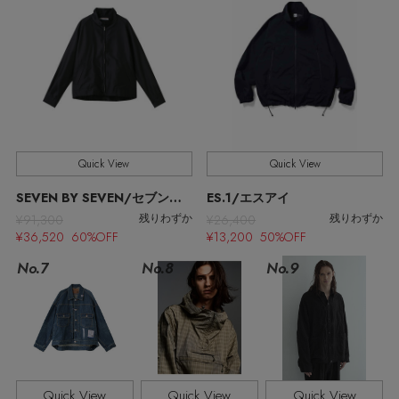
ウェア
バングル・ブレスレット
スマートフォンケース・タブレットケース
ボディバッグ・ウェストポーチ
ルームウェア
CONTENTS
シューズ
リング
アイウェア
クラッチバッグ
特集一覧
バッグ・小物
コサージュ・ブローチ
ベルト
ボストンバッグ
Quick View
Quick View
水着・スイムウェア
NEW IN BRAND
アンクレット
グローブ
スーツケース
SEVEN BY SEVEN/セブンバイセブン
ES.1/エスアイ
¥91,300
¥26,400
残りわずか
残りわずか
チャーム
¥36,520 60%OFF
¥13,200 50%OFF
レッグウェア
BRAND NEWS
No.7
No.8
No.9
ポーチ
HOT STYLE
チャーム・ストラップ
メルマガ PICKUP
Quick View
Quick View
Quick View