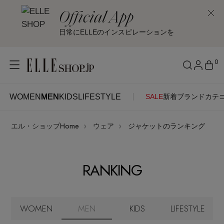
Official App
日常にELLEのインスピレーションを
0
WOMEN
MEN
KIDS
LIFESTYLE
SALE
新着
ブランド
カテ
WOMEN
MEN
KIDS
LIFESTYLE
アカウントをお持ちの方
エル・ショップHome
ウェア
ジャケットのランキング
ITEMS
ログイン
SEE RESULTS
RANKING
はじめてご利用の方
新着アイテム
新規会員登録
再入荷アイテム
WOMEN
MEN
KIDS
LIFESTYLE