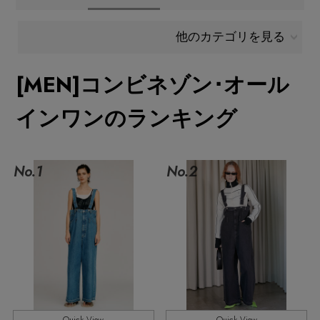
メールマガジン登録
ランキング
他のカテゴリを見る
最新トレンドや限定アイテム、セール情報を
いち早くお届けします。
[MEN]コンビネゾン･オール
ブランド
ご登録はこちら
インワンのランキング
最旬！トレンドワード
SUPPORT
【SALE】メンズセール
No.1
No.2
アイテム一覧
ご利用ガイド
MEN'S カットソー
SALE
カスタマーサポート
MEN'S スニーカー
CATEGORY
MEN'S スポーツ
エル・ショップについて