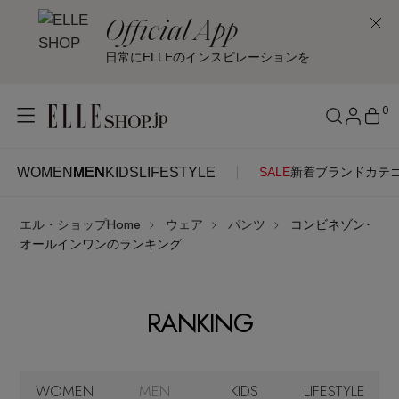
Official App
日常にELLEのインスピレーションを
0
WOMEN
MEN
KIDS
LIFESTYLE
SALE
新着
ブランド
カテ
WOMEN
MEN
KIDS
LIFESTYLE
アカウントをお持ちの方
エル・ショップHome
ウェア
パンツ
コンビネゾン･
ITEMS
ログイン
オールインワンのランキング
SEE RESULTS
はじめてご利用の方
新着アイテム
RANKING
新規会員登録
再入荷アイテム
WOMEN
MEN
KIDS
LIFESTYLE