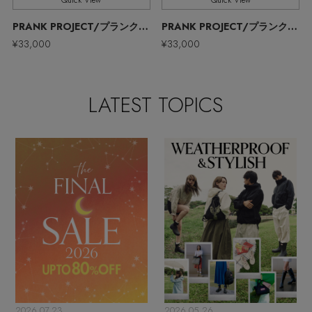
Quick View
Quick View
ウェア
MEN'S パンツ
PRANK PROJECT/プランク プロジェクト
PRANK PROJECT/プランク プロジェクト
お知らせ
¥33,000
¥33,000
シューズ
すべてのウェア
バッグ・財布
すべてのシューズ
よくあるご質問
シャツ
LATEST TOPICS
ファッション小物
すべてのバッグ・財布
サンダル
カットソー・Tシャツ
アクセサリー
すべてのファッション小物
ショルダーバッグ
スニーカー
パンツ
アンダーウェア
すべてのアクセサリー
ストール・マフラー・ケープ
トートバッグ
フラットシューズ
ジャケット
スポーツ
すべてのアンダーウェア
ピアス・イヤリング
帽子・イヤーマフ
ハンドバッグ
レインシューズ
ニット
すべてのスポーツ
ショーツ
ネックレス
ヘアアクセサリー
財布・小物
ブーツ
コート
2026.07.23
2026.05.26