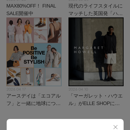
ウェア
バングル・ブレスレット
MAX80%OFF！ FINAL
現代のライフスタイルに
スマートフォンケース・タブレットケース
ボディバッグ・ウェストポーチ
SALE開催中
マッチした英国発「ハン
ルームウェア
CONTENTS
シューズ
ター」に注目
リング
アイウェア
クラッチバッグ
特集一覧
バッグ・小物
コサージュ・ブローチ
ベルト
ボストンバッグ
水着・スイムウェア
NEW IN BRAND
アンクレット
グローブ
スーツケース
チャーム
レッグウェア
BRAND NEWS
2026.04.17
2026.04.10
アースデイは「エコアル
「マーガレット・ハウエ
ポーチ
HOT STYLE
フ」と一緒に地球につい
ル」がELLE SHOPにカ
て考えよう！
ムバック！
チャーム・ストラップ
メルマガ PICKUP