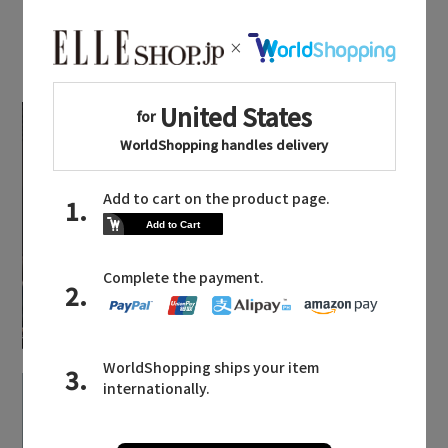
その他(傘・ハンカチ・時計など)
SPOTLIGHT PICKS
エディター厳選ギフト
「エムエム６メゾン マ
ルジェラ」の創造性が
導く、現代的ストリー
トウェア