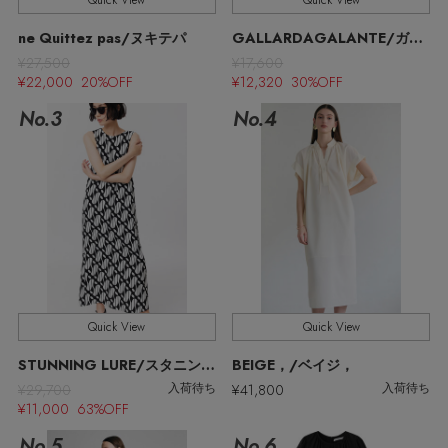
Quick View
Quick View
ウェア
【リネン】涼しい夏素材
ne Quittez pas/ヌキテパ
GALLARDAGALANTE/ガリャルダガランテ
お知らせ
¥27,500
¥17,600
シューズ
すべてのウェア
¥22,000 20%OFF
¥12,320 30%OFF
【CFCL】注目のPOP-UP
No.3
No.4
バッグ・財布
すべてのシューズ
よくあるご質問
ブラウス・シャツ
【レース】上品な透け感
ファッション小物
すべてのバッグ・財布
サンダル
カットソー・Tシャツ
【雨の日】急な雨対策グッズ
アクセサリー
すべてのファッション小物
カゴバッグ
パンプス
ワンピース・チュニック
【限定】ここでしか買えないアイテム
ランジェリー
すべてのアクセサリー
ストール・マフラー・ケープ
ショルダーバッグ
スニーカー
パンツ
Quick View
Quick View
スポーツ
【ペプラム】トレンドシルエット
すべてのランジェリー
ピアス・イヤリング
帽子・イヤーマフ
トートバッグ
STUNNING LURE/スタニングルアー
BEIGE，/ベイジ，
フラットシューズ
スカート
¥29,700
¥41,800
入荷待ち
入荷待ち
すべてのスポーツ
『ELLE』最新号掲載
ランジェリー
ネックレス
¥11,000 63%OFF
ヘアアクセサリー
ハンドバッグ
レインシューズ
ジャケット
No.5
No.6