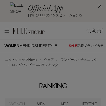
Official App
日常にELLEのインスピレーションを
0
WOMEN
MEN
KIDS
LIFESTYLE
SALE
新着
ブランド
カテ
WOMEN
MEN
KIDS
LIFESTYLE
アカウントをお持ちの方
エル・ショップHome
ウェア
ワンピース・チュニック
ITEMS
ログイン
ロングワンピースのランキング
SEE RESULTS
はじめてご利用の方
新着アイテム
RANKING
新規会員登録
再入荷アイテム
WOMEN
MEN
KIDS
LIFESTYLE