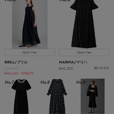
ウェア
【ジュエリー】シルバーでクールに
インナー
バングル・ブレスレット
スマートフォンケース・タブレットケース
財布・小物
ブーツ
ニット
CONTENTS
シューズ
リング
アイウェア
ボディバッグ・ウェストポーチ
コート
特集一覧
バッグ・小物
コサージュ・ブローチ
ベルト
クラッチバッグ
ルームウェア・パジャマ
水着・スイムウェア
NEW IN BRAND
アンクレット
Quick View
Quick View
グローブ
ボストンバッグ
BRILL/ブリル
MARIHA/マリハ
チャーム
¥63,800
¥46,200
残りわずか
レッグウェア
BRAND NEWS
スーツケース
¥44,660 30%OFF
No.7
No.8
No.9
ポーチ
HOT STYLE
チャーム・ストラップ
EDITOR'S CLOSET