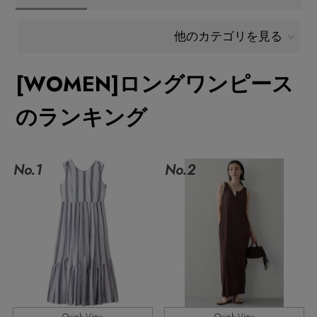
メールマガジン登録
ランキング
他のカテゴリを見る
最新トレンドや限定アイテム、セール情報を
いち早くお届けします。
[WOMEN]ロングワンピース
ブランド
ご登録はこちら
のランキング
最旬！トレンドワード
SUPPORT
【予約】新作ウェアをチェック
No.1
No.2
アイテム一覧
ご利用ガイド
【Tシャツ】デイリーに活躍
SALE
カスタマーサポート
【日傘】完全遮光・軽量傘
CATEGORY
【サンダル】ビーサンの季節！
エル・ショップについて