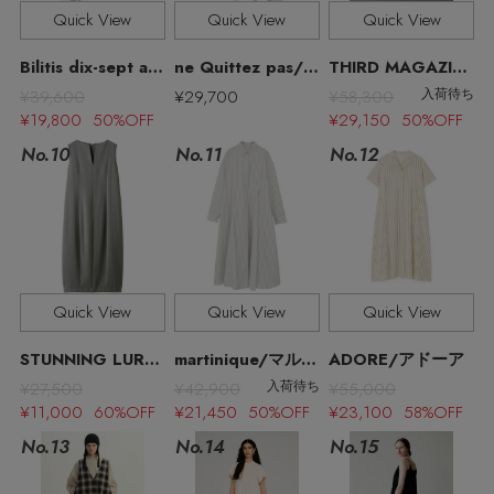
その他(傘・ハンカチ・時計など)
Quick View
Quick View
Quick View
メルマガ PICKUP
Bilitis dix-sept ans/ビリティス・ディセッタン
ne Quittez pas/ヌキテパ
THIRD MAGAZINE/サードマガジン
¥39,600
¥29,700
¥58,300
入荷待ち
¥19,800 50%OFF
¥29,150 50%OFF
PERSONAL COLOR
No.11
No.10
No.12
エディター厳選ギフト
Quick View
Quick View
Quick View
STUNNING LURE/スタニングルアー
martinique/マルティニーク
ADORE/アドーア
¥27,500
¥42,900
¥55,000
入荷待ち
¥11,000 60%OFF
¥21,450 50%OFF
¥23,100 58%OFF
No.13
No.15
No.14