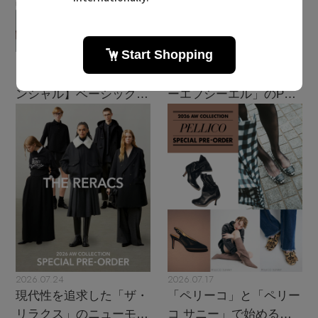
2026.08.07
2026.07.28
【エディターズ・エッセ
主役級ニットが揃う「シ
ンシャル】ベーシックと
ーエフシーエル」のPOP
トレンドが交差する16の
UPがスタート
名品
2026.07.24
2026.07.17
現代性を追求した「ザ・
「ペリーコ」と「ペリー
リラクス」のニューモダ
コ サニー」で始める秋