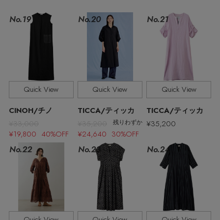
No.19
No.21
No.20
Stay in
the Loop
Quick View
Quick View
Quick View
ELLE SHOP 公式アプリ
CINOH/チノ
TICCA/ティッカ
TICCA/ティッカ
¥33,000
¥35,200
¥35,200
残りわずか
¥19,800 40%OFF
¥24,640 30%OFF
No.22
No.23
No.24
Quick View
Quick View
Quick View