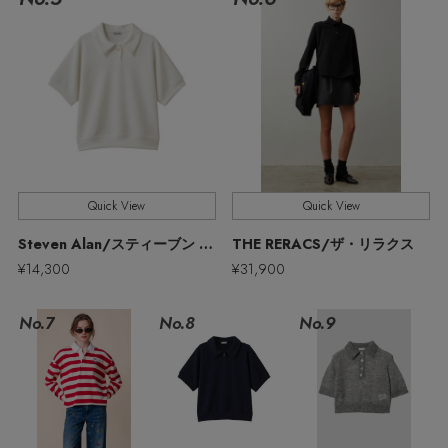
ウェア
【ジュエリー】シルバーでクールに
インナー
バングル・ブレスレット
スマートフォンケース・タブレットケース
財布・小物
ブーツ
ニット
CONTENTS
シューズ
リング
アイウェア
ボディバッグ・ウェストポーチ
コート
特集一覧
バッグ・小物
コサージュ・ブローチ
ベルト
クラッチバッグ
ルームウェア・パジャマ
水着・スイムウェア
NEW IN BRAND
アンクレット
Quick View
Quick View
グローブ
ボストンバッグ
Steven Alan/スティーブン アラン
THE RERACS/ザ・リラクス
チャーム
¥14,300
¥31,900
レッグウェア
BRAND NEWS
スーツケース
No.7
No.8
No.9
ポーチ
HOT STYLE
チャーム・ストラップ
EDITOR'S CLOSET