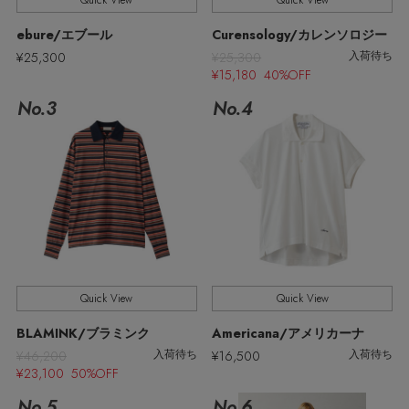
Quick View
Quick View
ウェア
【リネン】涼しい夏素材
ebure/エブール
Curensology/カレンソロジー
お知らせ
¥25,300
¥25,300
シューズ
入荷待ち
すべてのウェア
¥15,180 40%OFF
【CFCL】注目のPOP-UP
No.3
No.4
バッグ・財布
すべてのシューズ
よくあるご質問
ブラウス・シャツ
【レース】上品な透け感
ファッション小物
すべてのバッグ・財布
サンダル
カットソー・Tシャツ
【雨の日】急な雨対策グッズ
アクセサリー
すべてのファッション小物
カゴバッグ
パンプス
ワンピース・チュニック
【限定】ここでしか買えないアイテム
ランジェリー
すべてのアクセサリー
ストール・マフラー・ケープ
ショルダーバッグ
スニーカー
パンツ
Quick View
Quick View
スポーツ
【ペプラム】トレンドシルエット
すべてのランジェリー
ピアス・イヤリング
帽子・イヤーマフ
トートバッグ
BLAMINK/ブラミンク
Americana/アメリカーナ
フラットシューズ
スカート
¥46,200
¥16,500
入荷待ち
入荷待ち
すべてのスポーツ
『ELLE』最新号掲載
ランジェリー
ネックレス
¥23,100 50%OFF
ヘアアクセサリー
ハンドバッグ
レインシューズ
ジャケット
No.5
No.6