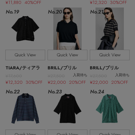
¥11,880 40%OFF
¥12,320 30%OFF
No.19
No.21
No.20
Stay in
the Loop
Quick View
Quick View
Quick View
ELLE SHOP 公式アプリ
TIARA/ティアラ
BRILL/ブリル
BRILL/ブリル
¥17,600
¥27,500
¥27,500
入荷待ち
入荷待ち
¥12,320 30%OFF
¥22,000 20%OFF
¥22,000 20%OFF
No.22
No.23
No.24
Quick View
Quick View
Quick View