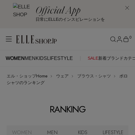
Official App
日常にELLEのインスピレーションを
0
WOMEN
MEN
KIDS
LIFESTYLE
SALE
新着
ブランド
カテ
WOMEN
MEN
KIDS
LIFESTYLE
アカウントをお持ちの方
エル・ショップHome
ウェア
ブラウス・シャツ
ポロ
ITEMS
ログイン
シャツのランキング
SEE RESULTS
はじめてご利用の方
新着アイテム
RANKING
新規会員登録
再入荷アイテム
WOMEN
MEN
KIDS
LIFESTYLE