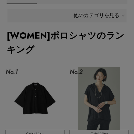
メールマガジン登録
ランキング
他のカテゴリを見る
最新トレンドや限定アイテム、セール情報を
いち早くお届けします。
[WOMEN]ポロシャツのラン
ブランド
ご登録はこちら
キング
最旬！トレンドワード
SUPPORT
【予約】新作ウェアをチェック
No.1
No.2
アイテム一覧
ご利用ガイド
【Tシャツ】デイリーに活躍
SALE
カスタマーサポート
【日傘】完全遮光・軽量傘
CATEGORY
【サンダル】ビーサンの季節！
エル・ショップについて