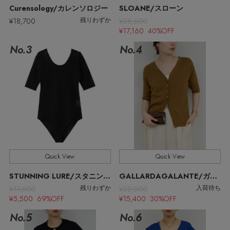
ウェア
Curensology/カレンソロジー
SLOANE/スローン
【リネン】涼しい夏素材
¥18,700
¥28,600
残りわずか
お知らせ
¥17,160 40%OFF
シューズ
すべてのウェア
【CFCL】注目のPOP-UP
No.3
No.4
バッグ・財布
すべてのシューズ
よくあるご質問
ブラウス・シャツ
【レース】上品な透け感
ファッション小物
すべてのバッグ・財布
サンダル
カットソー・Tシャツ
【限定】ここでしか買えないアイテム
アクセサリー
すべてのファッション小物
カゴバッグ
パンプス
ワンピース・チュニック
【ペプラム】トレンドシルエット
ランジェリー
すべてのアクセサリー
ストール・マフラー・ケープ
ショルダーバッグ
スニーカー
Quick View
Quick View
パンツ
スポーツ
『ELLE』最新号掲載
すべてのランジェリー
STUNNING LURE/スタニングルアー
GALLARDAGALANTE/ガリャルダガランテ
ピアス・イヤリング
帽子・イヤーマフ
トートバッグ
フラットシューズ
¥17,600
¥22,000
残りわずか
入荷待ち
スカート
¥5,500 69%OFF
¥15,400 30%OFF
すべてのスポーツ
【ジュエリー】シルバーでクールに
ランジェリー
ネックレス
ヘアアクセサリー
No.5
No.6
ハンドバッグ
レインシューズ
ジャケット