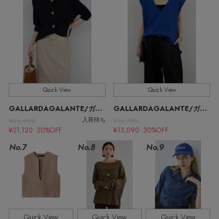
ウェア
インナー
バングル・ブレスレット
スマートフォンケース・タブレットケース
財布・小物
ブーツ
ニット
CONTENTS
シューズ
リング
アイウェア
ボディバッグ・ウェストポーチ
コート
特集一覧
バッグ・小物
コサージュ・ブローチ
ベルト
クラッチバッグ
ルームウェア・パジャマ
Quick View
Quick View
水着・スイムウェア
NEW IN BRAND
アンクレット
グローブ
ボストンバッグ
GALLARDAGALANTE/ガリャルダガランテ
GALLARDAGALANTE/ガリャルダガランテ
¥26,400
¥18,700
入荷待ち
チャーム
¥21,120 20%OFF
¥13,090 30%OFF
レッグウェア
BRAND NEWS
スーツケース
No.7
No.8
No.9
ポーチ
HOT STYLE
チャーム・ストラップ
EDITOR'S CLOSET
Quick View
Quick View
Quick View