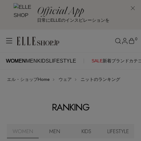
Official App
日常にELLEのインスピレーションを
0
WOMEN
MEN
KIDS
LIFESTYLE
SALE
新着
ブランド
カテ
WOMEN
MEN
KIDS
LIFESTYLE
アカウントをお持ちの方
エル・ショップHome
ウェア
ニットのランキング
ITEMS
ログイン
SEE RESULTS
RANKING
はじめてご利用の方
新着アイテム
新規会員登録
再入荷アイテム
WOMEN
MEN
KIDS
LIFESTYLE