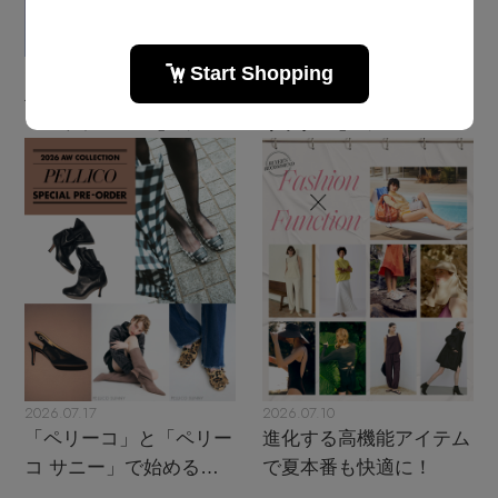
2026.07.28
2026.07.24
主役級ニットが揃う「シ
現代性を追求した「ザ・
ーエフシーエル」のPOP
リラクス」のニューモダ
UPがスタート
ンクラシック
2026.07.17
2026.07.10
「ペリーコ」と「ペリー
進化する高機能アイテム
コ サニー」で始める秋
で夏本番も快適に！
支度