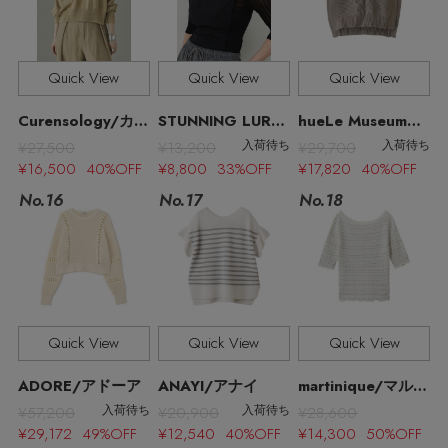
Quick View
Quick View
Quick View
Curensology/カレンソロジー
STUNNING LURE/スタニングルアー
hueLe Museum/ヒューエルミュージアム
¥27,500
¥13,200
¥29,700
入荷待ち
入荷待ち
¥16,500 40%OFF
¥8,800 33%OFF
¥17,820 40%OFF
No.17
No.16
No.18
主役級ニットが揃う「シーエフシーエル」の
Quick View
Quick View
Quick View
POP UPがスタート
ADORE/アドーア
ANAYI/アナイ
martinique/マルティニーク
¥57,200
¥20,900
¥28,600
入荷待ち
入荷待ち
¥29,172 49%OFF
¥12,540 40%OFF
¥14,300 50%OFF