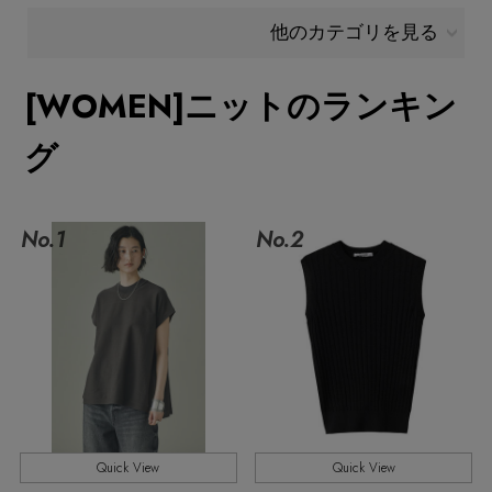
他のカテゴリを見る
メールマガジン登録
ランキング
最新トレンドや限定アイテム、セール情報を
[WOMEN]ニットのランキン
いち早くお届けします。
ブランド
グ
ご登録はこちら
最旬！トレンドワード
SUPPORT
No.1
No.2
【雨の日】急な雨対策グッズ
アイテム一覧
ご利用ガイド
【Tシャツ】デイリーに活躍
SALE
カスタマーサポート
【サンダル】ビーサンの季節！
CATEGORY
【ワンピース】猛暑日はこれ！
Quick View
Quick View
エル・ショップについて