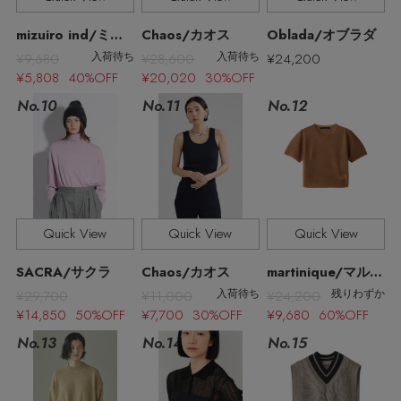
その他(傘・ハンカチ・時計など)
mizuiro ind/ミズイロインド
Chaos/カオス
Oblada/オブラダ
メルマガ PICKUP
¥9,680
¥28,600
¥24,200
入荷待ち
入荷待ち
¥5,808 40%OFF
¥20,020 30%OFF
No.11
No.10
No.12
PERSONAL COLOR
エディター厳選ギフト
Quick View
Quick View
Quick View
SACRA/サクラ
Chaos/カオス
martinique/マルティニーク
¥29,700
¥11,000
¥24,200
入荷待ち
残りわずか
¥14,850 50%OFF
¥7,700 30%OFF
¥9,680 60%OFF
No.13
No.15
No.14