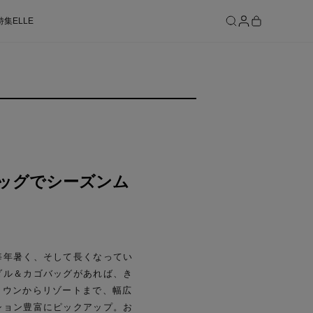
特集
ELLE
SEE RESULTS
ッグでシーズンム
毎年暑く、そして長くなってい
ダル＆カゴバッグがあれば、き
、タウンからリゾートまで、幅広
ション豊富にピックアップ。お