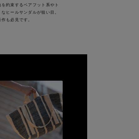
【エディターズ・エッセンシャル】
地を約束するベアフット系やト
ベーシックとトレンドが交差する16の名品
トなヒールサンダルが狙い目。
新作も必見です。