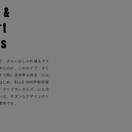
 &
rt
ls
で、さらにおしゃれ感もマス
めなのが、このタイプ。オリ
ドで高い支持率を誇る「ビル
じめ、ELLE SHOP初登場
「マリブサンダルズ」にも注
ンは、モダンなデザインのリ
豊作です。