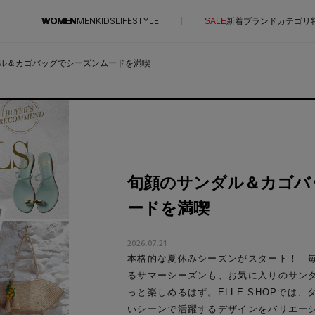
WOMEN
MEN
KIDS
LIFESTYLE
SALE
新着
ブランド
カテゴリ
ル＆カゴバッグでシーズンムードを満喫
CONTENTS
SUPPORT
特集一覧
ご利用ガイド
NEW IN BRAND
カスタマーサポート
BRAND NEWS
旬顔のサンダル＆カゴバ
エル・ショップについて
HOT STYLE
ードを満喫
お知らせ
EDITOR'S CLOSET
よくあるご質問
2026.07.21
メルマガ PICKUP
本格的な夏休みシーズンがスタート！ 
PERSONAL COLOR
るサマーシーズンも、お気に入りのサン
エディター厳選ギフト
っと楽しめるはず。ELLE SHOPでは
いシーンで活躍するデザインをバリエー