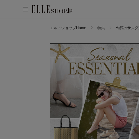
エル・ショップHome
特集
旬顔のサンダ
WOMEN
MEN
KIDS
LIFESTYLE
ACCOUNT
ITEMS
お気に入りアイテム
新着アイテム
お気に入りブランド
再入荷アイテム
ご注文履歴
ランキング
ポイント・クーポン
ブランド
会員情報
最旬！トレンドワード
アカウント連携
アイテム一覧
【予約】新作ウェアをチェック
マイページ
SALE
【Tシャツ】デイリーに活躍
【日傘】完全遮光・軽量傘