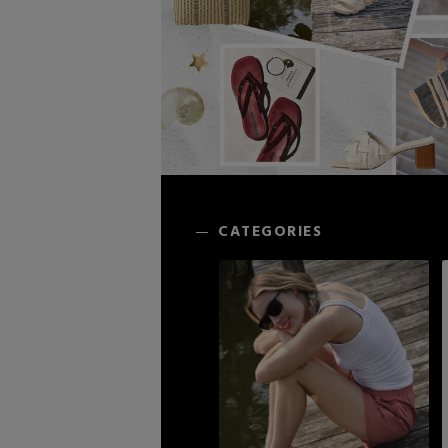
CATEGORY
【サンダル】ビーサンの季節！
ウェア
【リネン】涼しい夏素材
シューズ
【CFCL】注目のPOP-UP
すべてのウェア
ログアウト
【レース】上品な透け感
バッグ・財布
ブラウス・シャツ
すべてのシューズ
【雨の日】急な雨対策グッズ
カットソー・Tシャツ
ファッション小物
サンダル
すべてのバッグ・財布
【限定】ここでしか買えないアイテム
ワンピース・チュニック
パンプス
アクセサリー
カゴバッグ
すべてのファッション小物
【ペプラム】トレンドシルエット
パンツ
スニーカー
ショルダーバッグ
ランジェリー
ストール・マフラー・ケープ
すべてのアクセサリー
CATEGORIES
『ELLE』最新号掲載
スカート
フラットシューズ
トートバッグ
帽子・イヤーマフ
スポーツ
ピアス・イヤリング
すべてのランジェリー
【ジュエリー】シルバーでクールに
ジャケット
レインシューズ
ハンドバッグ
ヘアアクセサリー
ネックレス
ランジェリー
すべてのスポーツ
ニット
ブーツ
財布・小物
スマートフォンケース・タブレットケース
バングル・ブレスレット
インナー
ウェア
コート
ボディバッグ・ウェストポーチ
アイウェア
リング
シューズ
ルームウェア・パジャマ
クラッチバッグ
ベルト
コサージュ・ブローチ
バッグ・小物
ボストンバッグ
グローブ
アンクレット
水着・スイムウェア
スーツケース
レッグウェア
チャーム