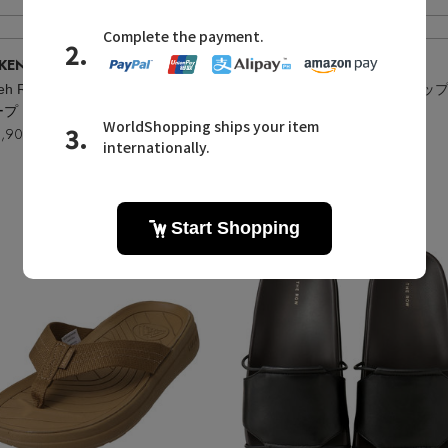
Quick View
Quick View
RKENSTOCK
/ビルケンシュトック
ph7+
/ピアッカセッテ
eh Rivet（Suede Leather）
ープ
アイボリーコンビ
,900
¥42,900
¥30,030
30%OFF