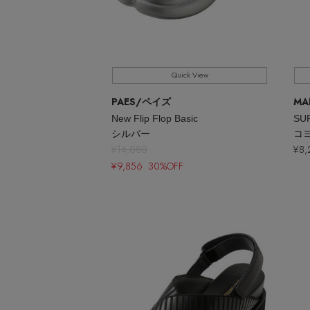
Quick View
PAES
/ペイズ
MA
New Flip Flop Basic
SU
シルバー
コ
¥14,080
¥8,
¥9,856
30%OFF