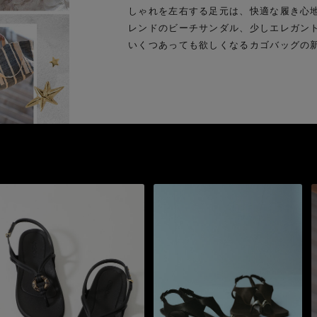
しゃれを左右する足元は、快適な履き心
レンドのビーチサンダル、少しエレガン
いくつあっても欲しくなるカゴバッグの
Stay in
the Loop
ELLE SHOP APP