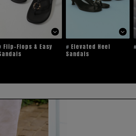
Flip-Flops & Easy
Elevated Heel
Sandals
Sandals