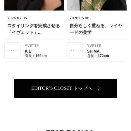
ブランド
会員情報
2026.07.05
2026.06.06
最旬！トレンドワード
スタイリングを完成させる
自分らしく重ねる、レイヤ
アカウント連携
「イヴェット」...
ードの美学
【予約】新作ウェアをチェック
アイテム一覧
YVETTE
YVETTE
マイページ
KIE
SHIMA
身長：
159cm
身長：
172cm
【Tシャツ】デイリーに活躍
SALE
SUPPORT
【日傘】完全遮光・軽量傘
CATEGORY
EDITOR’S CLOSET トップへ
ご利用ガイド
【サンダル】ビーサンの季節！
ウェア
【リネン】涼しい夏素材
カスタマーサポート
シューズ
すべてのウェア
【CFCL】注目のPOP-UP