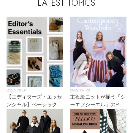
LATEST TOPICS
エル・ショップについて
バッグ・財布
すべてのシューズ
ブラウス・シャツ
【レース】上品な透け感
ファッション小物
すべてのバッグ・財布
お知らせ
サンダル
カットソー・Tシャツ
【雨の日】急な雨対策グッズ
アクセサリー
すべてのファッション小物
カゴバッグ
パンプス
よくあるご質問
ワンピース・チュニック
【限定】ここでしか買えないアイテム
ランジェリー
すべてのアクセサリー
ストール・マフラー・ケープ
ショルダーバッグ
スニーカー
パンツ
スポーツ
【ペプラム】トレンドシルエット
すべてのランジェリー
ピアス・イヤリング
帽子・イヤーマフ
トートバッグ
フラットシューズ
スカート
ログアウト
すべてのスポーツ
『ELLE』最新号掲載
2026.08.07
2026.07.28
ランジェリー
ネックレス
ヘアアクセサリー
ハンドバッグ
【エディターズ・エッセ
主役級ニットが揃う「シ
レインシューズ
ジャケット
ンシャル】ベーシックと
ーエフシーエル」のPOP
ウェア
【ジュエリー】シルバーでクールに
インナー
バングル・ブレスレット
トレンドが交差する16の
UPがスタート
スマートフォンケース・タブレットケース
財布・小物
ブーツ
ニット
名品
CONTENTS
シューズ
リング
アイウェア
ボディバッグ・ウェストポーチ