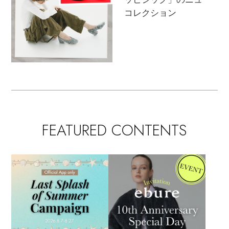
Stay in
the Loop
コレクション
ELLE SHOP 公式アプリ
FEATURED CONTENTS