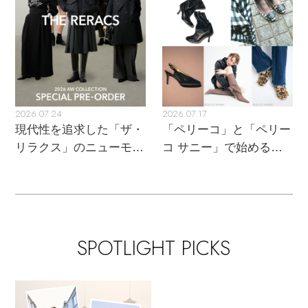
コート
特集一覧
バッグ・小物
コサージュ・ブローチ
ベルト
クラッチバッグ
ルームウェア・パジャマ
水着・スイムウェア
NEW IN BRAND
アンクレット
グローブ
ボストンバッグ
2026.07.24
2026.07.17
チャーム
レッグウェア
BRAND NEWS
スーツケース
現代性を追求した「ザ・
「ペリーコ」と「ペリー
リラクス」のニューモダ
コ サニー」で始める秋
ポーチ
ンクラシック
支度
HOT STYLE
チャーム・ストラップ
EDITOR'S CLOSET
SPOTLIGHT PICKS
その他(傘・ハンカチ・時計など)
メルマガ PICKUP