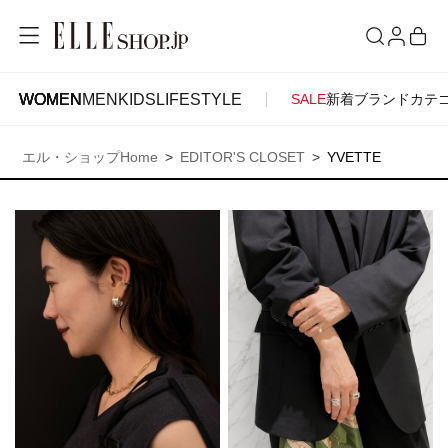
WOMEN
MEN
KIDS
LIFESTYLE
SALE
新着
ブランド
カテ
WOMEN
MEN
KIDS
LIFESTYLE
ACCOUNT
エル・ショップHome
EDITOR'S CLOSET
YVETTE
ITEMS
お気に入りアイテム
SEE RESULTS
新着アイテム
お気に入りブランド
再入荷アイテム
ご注文履歴
ランキング
ポイント・クーポン