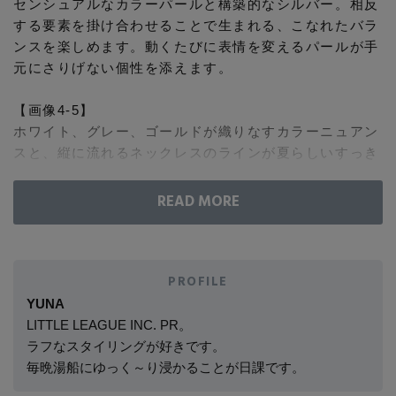
センシュアルなカラーパールと構築的なシルバー。相反
コート
する要素を掛け合わせることで生まれる、こなれたバラ
特集一覧
バッグ・小物
コサージュ・ブローチ
ンスを楽しめます。動くたびに表情を変えるパールが手
ベルト
クラッチバッグ
ルームウェア・パジャマ
元にさりげない個性を添えます。
水着・スイムウェア
NEW IN BRAND
アンクレット
グローブ
ボストンバッグ
【画像4-5】
ホワイト、グレー、ゴールドが織りなすカラーニュアン
チャーム
スと、縦に流れるネックレスのラインが夏らしいすっき
レッグウェア
BRAND NEWS
スーツケース
りとした印象。横顔は愛らしい2連パールピアスで抜か
りなく。デイリーからオケージョンまで幅広く活躍す
ポーチ
る、タイムレスなコーディネートです。
HOT STYLE
【画像6-7】
チャーム・ストラップ
「ミズキ」の定番フローティングパールネックレスもカ
PROFILE
EDITOR'S CLOSET
ラーパールで一新。オールブラックのモダンなスタイリ
YUNA
その他(傘・ハンカチ・時計など)
ングに、リズミカルに配されたパールが柔らかな表情を
LITTLE LEAGUE INC. PR。
プラスしてくれます。抜け感のあるネックラインと揺れ
ラフなスタイリングが好きです。
メルマガ PICKUP
るピアスが凛とした女性らしさを引き立て、静かな存在
毎晩湯船にゆっく～り浸かることが日課です。
感を纏うスタイリングへとブラッシュアップ。