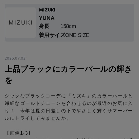
エル・ショップについて
バッグ・財布
すべてのシューズ
MIZUKI
ブラウス・シャツ
YUNA
【レース】上品な透け感
ファッション小物
すべてのバッグ・財布
お知らせ
身長
158cm
サンダル
カットソー・Tシャツ
着用サイズ
ONE SIZE
【限定】ここでしか買えないアイテム
アクセサリー
すべてのファッション小物
カゴバッグ
パンプス
よくあるご質問
ワンピース・チュニック
【ペプラム】トレンドシルエット
ランジェリー
2026.07.03
すべてのアクセサリー
ストール・マフラー・ケープ
ショルダーバッグ
スニーカー
パンツ
上品ブラックにカラーパールの輝き
スポーツ
『ELLE』最新号掲載
すべてのランジェリー
ピアス・イヤリング
を
帽子・イヤーマフ
トートバッグ
フラットシューズ
スカート
ログアウト
すべてのスポーツ
【ジュエリー】シルバーでクールに
ランジェリー
シックなブラックコーデに「ミズキ」のカラーパールと
ネックレス
ヘアアクセサリー
ハンドバッグ
レインシューズ
繊細なゴールドチェーンを合わせるのが最近のお気に入
ジャケット
り！ 今年は夏の日差しの下でやさしく輝くサマーパー
ウェア
インナー
バングル・ブレスレット
スマートフォンケース・タブレットケース
ルにトライしてみませんか。
財布・小物
ブーツ
ニット
CONTENTS
シューズ
【画像1-3】
リング
アイウェア
ボディバッグ・ウェストポーチ