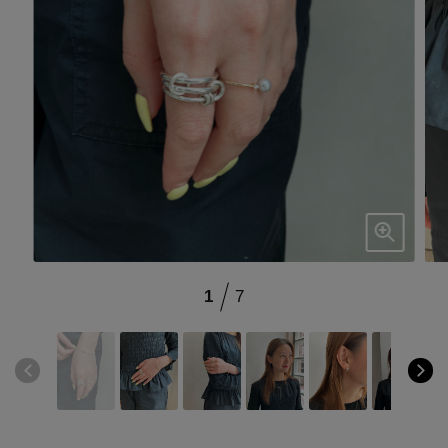
ブランド
会員情報
最旬！トレンドワード
アカウント連携
【雨の日】急な雨対策グッズ
アイテム一覧
マイページ
【Tシャツ】デイリーに活躍
SALE
SUPPORT
【サンダル】ビーサンの季節！
1
7
CATEGORY
ご利用ガイド
【ワンピース】猛暑日はこれ！
ウェア
【リネン】涼しい夏素材
カスタマーサポート
シューズ
すべてのウェア
【CFCL】注目のPOP-UP