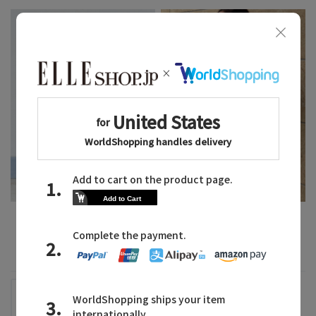
2026.08.03
2026.07.31
サテンを取り入れて艶を集
スマホアクセが主役のコー
める
ディネート
lelill
Louvini Paris
AKI
SHIORI