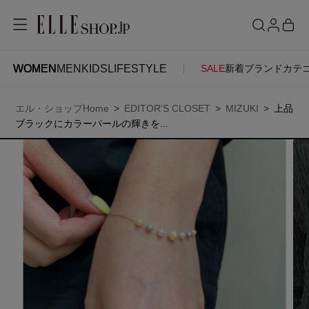
WOMEN
MEN
KIDS
LIFESTYLE
SALE
新着
ブランド
カテ
WOMEN
MEN
KIDS
LIFESTYLE
ACCOUNT
エル・ショップHome
EDITOR'S CLOSET
MIZUKI
上品
ITEMS
お気に入りアイテム
ブラックにカラーパールの輝きを...
SEE RESULTS
新着アイテム
お気に入りブランド
再入荷アイテム
ご注文履歴
ランキング
ポイント・クーポン