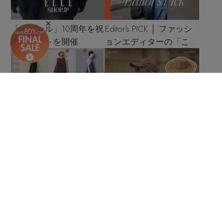
「エブール」10周年を祝
Editor’s PICK │ ファッシ
うイベントを開催
ョンエディターの「これ
買い！」リスト
夏のマンネリ解消！ 最
もう迷わない！ 夏素材
旬ワンピースの着こなし
ハット＆キャップの鉄板
サンプル
着こなし4スタイル