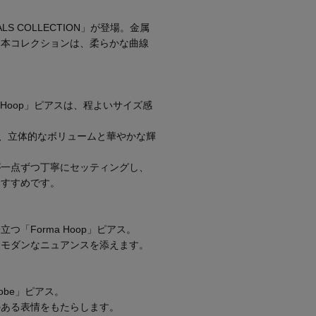
【エディターズ・エッセンシャル】
ベーシックとトレンドが交差する16の名品
S COLLECTION」が登場。金属
た本コレクションは、柔らかな曲線
 Hoop」ピアスは、程よいサイズ感
ーカフは、立体的なボリュームと華やかな輝
が一点ずつ丁寧にセッティングし、
おすすめです。
「Forma Hoop」ピアス。
にモダンなニュアンスを添えます。
be」ピアス。
のある表情をもたらします。