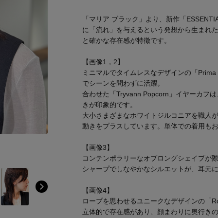
「マリア ブラック」より、新作「ESSENTIAL
に「流れ」を与えるという発想から生まれ
と確かな存在感が特徴です。
Stay in
【画像1，2】
the Loop
ミニマルでタイムレスなデザインの「Prima
でシーンを問わずに活躍。
合わせた「Tryvann Popcorn」イヤ
きが印象的です。
大小さまざまなホワイトジルコニアを職人
動きをプラスしています。単体での着用も
ELLE SHOP APP
【画像3】
コンテンポラリーなオブロングシェイプが際立つ
シャープでしなやかなシルエットが、耳元
【画像4】
ロープを思わせるユニークなデザインの「Ro
立体的で存在感があり、顔まわりに奥行き