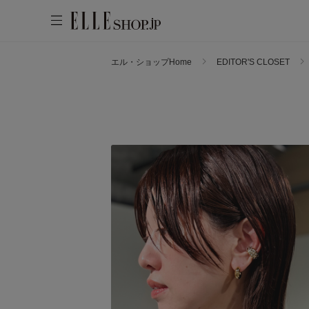
エル・ショップHome
EDITOR'S CLOSET
WOMEN
MEN
KIDS
LIFESTYLE
ACCOUNT
ITEMS
お気に入りアイテム
新着アイテム
お気に入りブランド
再入荷アイテム
ご注文履歴
ランキング
ポイント・クーポン
ブランド
会員情報
最旬！トレンドワード
アカウント連携
アイテム一覧
【予約】新作ウェアをチェック
マイページ
SALE
【Tシャツ】デイリーに活躍
【日傘】完全遮光・軽量傘