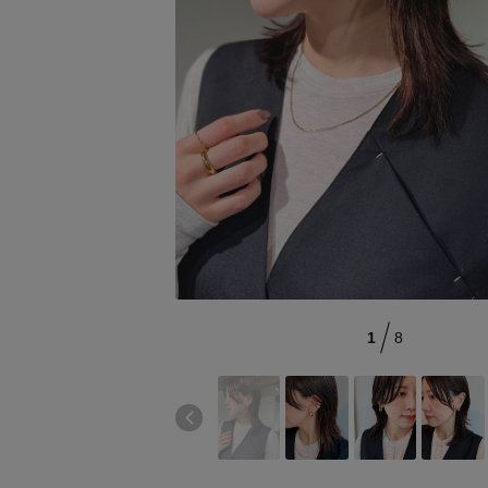
CATEGORY
【サンダル】ビーサンの季節！
ウェア
【リネン】涼しい夏素材
シューズ
【CFCL】注目のPOP-UP
すべてのウェア
ログアウト
【レース】上品な透け感
バッグ・財布
ブラウス・シャツ
すべてのシューズ
【雨の日】急な雨対策グッズ
カットソー・Tシャツ
ファッション小物
サンダル
すべてのバッグ・財布
【限定】ここでしか買えないアイテム
ワンピース・チュニック
パンプス
アクセサリー
カゴバッグ
すべてのファッション小物
【ペプラム】トレンドシルエット
パンツ
スニーカー
ショルダーバッグ
ランジェリー
ストール・マフラー・ケープ
すべてのアクセサリー
『ELLE』最新号掲載
スカート
フラットシューズ
トートバッグ
帽子・イヤーマフ
スポーツ
ピアス・イヤリング
すべてのランジェリー
【ジュエリー】シルバーでクールに
ジャケット
レインシューズ
ハンドバッグ
ヘアアクセサリー
ネックレス
ランジェリー
すべてのスポーツ
ニット
ブーツ
財布・小物
スマートフォンケース・タブレットケース
1
8
バングル・ブレスレット
インナー
ウェア
コート
ボディバッグ・ウェストポーチ
アイウェア
リング
シューズ
ルームウェア・パジャマ
クラッチバッグ
ベルト
コサージュ・ブローチ
バッグ・小物
ボストンバッグ
グローブ
アンクレット
水着・スイムウェア
スーツケース
レッグウェア
チャーム