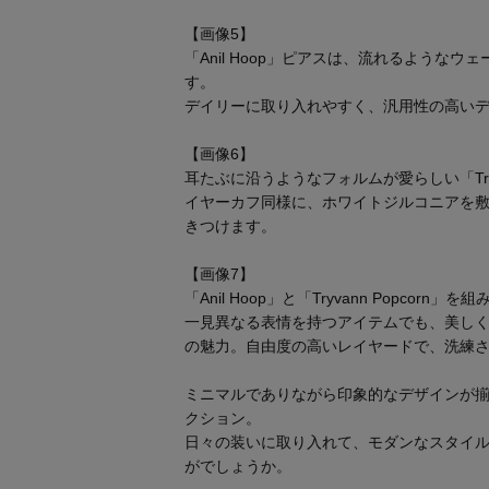
【画像5】
「Anil Hoop」ピアスは、流れるような
す。
デイリーに取り入れやすく、汎用性の高い
【画像6】
耳たぶに沿うようなフォルムが愛らしい「Tryva
イヤーカフ同様に、ホワイトジルコニアを
きつけます。
【画像7】
「Anil Hoop」と「Tryvann Popcor
一見異なる表情を持つアイテムでも、美しく
の魅力。自由度の高いレイヤードで、洗練
ミニマルでありながら印象的なデザインが揃
クション。
日々の装いに取り入れて、モダンなスタイ
がでしょうか。