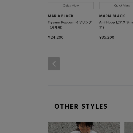
Quick View
Quick View
MARIA BLACK
MARIA BLACK
Tryvann Popcorn イヤリング
Anil Hoop ピアス Sma
（片耳用）
ア）
¥24,200
¥35,200
OTHER STYLES