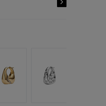
Quick View
MARIA BLACK
Dolphin Small ピアス（片耳