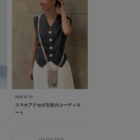
2026.07.31
2026.07.30
スマホアクセが主役のコーディネ
「マリュス」で叶える
ート
ジュ...
Louvini Paris
MALUS