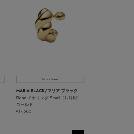
Quick View
Quick V
MARIA BLACK
/マリア ブラック
MARIA BLACK
/マ
ma Hoop ピアス Small（片耳用）
Robe イヤリング Small（片耳用）
Anil Hoop ピアス 
ゴールド
シルバー
¥17,600
¥30,800