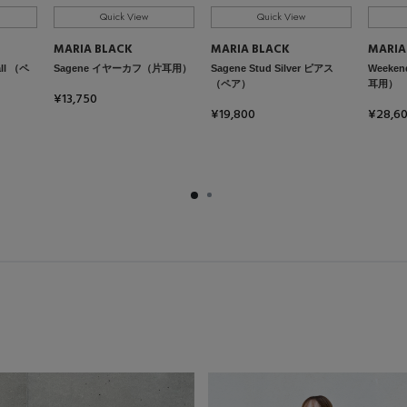
Quick View
Quick View
MARIA BLACK
MARIA BLACK
MARIA
ll （ペ
Sagene イヤーカフ（片耳用）
Sagene Stud Silver ピアス
Weeken
（ペア）
耳用）
¥13,750
¥19,800
¥28,6