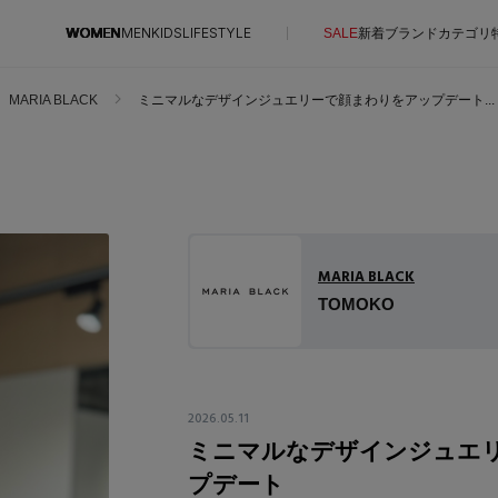
WOMEN
MEN
KIDS
LIFESTYLE
SALE
新着
ブランド
カテゴリ
MARIA BLACK
ミニマルなデザインジュエリーで顔まわりをアップデート...
CONTENTS
SUPPORT
特集一覧
ご利用ガイド
NEW IN BRAND
カスタマーサポート
BRAND NEWS
MARIA BLACK
エル・ショップについて
TOMOKO
HOT STYLE
お知らせ
EDITOR'S CLOSET
よくあるご質問
メルマガ PICKUP
2026.05.11
PERSONAL COLOR
ミニマルなデザインジュエ
エディター厳選ギフト
プデート