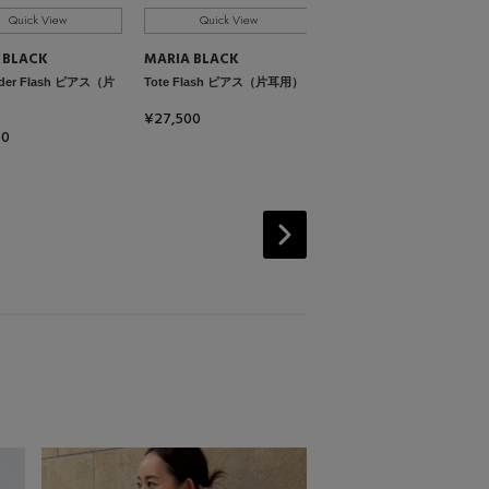
用）
Quick View
Quick View
¥17,600
 BLACK
MARIA BLACK
der Flash ピアス（片
Tote Flash ピアス（片耳用）
¥27,500
00