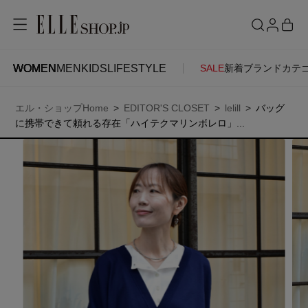
WOMEN
MEN
KIDS
LIFESTYLE
SALE
新着
ブランド
カテ
WOMEN
MEN
KIDS
LIFESTYLE
ACCOUNT
エル・ショップHome
EDITOR'S CLOSET
lelill
バッグ
ITEMS
お気に入りアイテム
に携帯できて頼れる存在「ハイテクマリンボレロ」...
SEE RESULTS
新着アイテム
お気に入りブランド
再入荷アイテム
ご注文履歴
ランキング
ポイント・クーポン