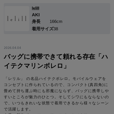
エル・ショップについて
バッグ・財布
すべてのシューズ
lelill
ブラウス・シャツ
AKI
【レース】上品な透け感
ファッション小物
すべてのバッグ・財布
お知らせ
身長
166cm
サンダル
カットソー・Tシャツ
着用サイズ
38
【雨の日】急な雨対策グッズ
アクセサリー
すべてのファッション小物
カゴバッグ
パンプス
よくあるご質問
ワンピース・チュニック
【限定】ここでしか買えないアイテム
ランジェリー
2026.04.04
すべてのアクセサリー
ストール・マフラー・ケープ
ショルダーバッグ
スニーカー
パンツ
バッグに携帯できて頼れる存在「ハ
スポーツ
【ペプラム】トレンドシルエット
すべてのランジェリー
ピアス・イヤリング
イテクマリンボレロ」
帽子・イヤーマフ
トートバッグ
フラットシューズ
スカート
ログアウト
すべてのスポーツ
『ELLE』最新号掲載
ランジェリー
「レリル」 の名品ハイテクボレロ。モバイルウェアを
ネックレス
ヘアアクセサリー
ハンドバッグ
レインシューズ
コンセプトに作られているので、コンパクト(真四角)に
ジャケット
畳めて持ち運ぶ時にも邪魔にならず、バッグに携帯しや
ウェア
【ジュエリー】シルバーでクールに
インナー
バングル・ブレスレット
スマートフォンケース・タブレットケース
すいところが魅力のひとつ。そしてシワにもならないの
財布・小物
ブーツ
ニット
で、いつもきれいな状態で着用できるから様々なシーン
CONTENTS
シューズ
で活躍します。
リング
アイウェア
ボディバッグ・ウェストポーチ