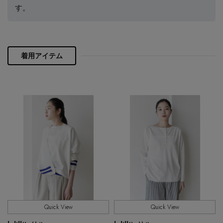
【画像 6-7】ベージュ
す。
PERSONAL COLOR
グリーンのラインで1番ファッション要素が強めなベー
ジュはデニムと合わせて。深めのVネックのボレロはデ
ニムに合わせてもカジュアルになりすぎず、いつものス
エディター厳選ギフト
タイリングをアップデートしてくれる頼れる存在です。
着用アイテム
配色を楽しみたい方はベージュがおすすめ。
【画像 8-10】ブルー
大人っぽいブルーはきれいめにもカジュアルにも馴染み
ます。今回は、存在感の高いバルーンパンツと合わせま
した。ボタンをカシュクール留めにして、引き締めて着
方で印象を変えられるのも、ハイテクボレロならでは。
Quick View
Quick View