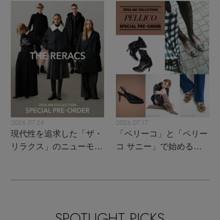
トレンドが交差する16の
UPがスタート
名品
2026.07.24
2026.07.17
現代性を追求した「ザ・
「ペリーコ」と「ペリー
リラクス」のニューモダ
コ サニー」で始める秋
ンクラシック
支度
SPOTLIGHT PICKS