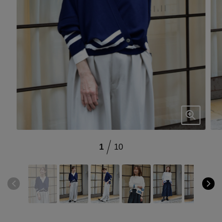
ブランド
会員情報
最旬！トレンドワード
アカウント連携
【予約】新作ウェアをチェック
アイテム一覧
マイページ
【Tシャツ】デイリーに活躍
SALE
SUPPORT
【日傘】完全遮光・軽量傘
1
10
CATEGORY
ご利用ガイド
【サンダル】ビーサンの季節！
ウェア
【リネン】涼しい夏素材
カスタマーサポート
シューズ
すべてのウェア
【CFCL】注目のPOP-UP