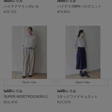
lelill
lelill
/レリル
/レリル
ハイテクマリンボレロ
ハイテク2WAYバスクニット
¥18,700
¥19,800
【エディターズ・エッセンシャル】
ベーシックとトレンドが交差する16の名品
Quick View
Quick View
lelill
lelill
/レリル
/レリル
SUPER WIDETROUSERS 2
2タックワイドキュロット
¥26,400
¥22,000