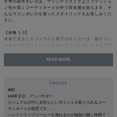
今季の新作ボレロは、マリンテイストでよりファッショ
コート
ン性が高くコーディネートの中で存在感を放ちます。そ
特集一覧
バッグ・小物
コサージュ・ブローチ
んなマリンボレロを使ったスタイリングをお楽しみくだ
ベルト
クラッチバッグ
ルームウェア・パジャマ
さい。
水着・スイムウェア
NEW IN BRAND
アンクレット
グローブ
ボストンバッグ
【画像 1-3】
単体で見るとカジュアルな様子のネイビーは、縦ライン
チャーム
がきれいなワイドパンツを合わせてエレガントさをプラ
レッグウェア
BRAND NEWS
スーツケース
ス。ホワイトのラインが爽やかさを表現し、ベージュ×
ネイビーの色味で柔らかくまとめて、ON/OFFで使える
ポーチ
スタイリングです。
HOT STYLE
【画像 4-5】
チャーム・ストラップ
ブルーラインの配色が効いた一番マリンさを感じられる
PROFILE
EDITOR'S CLOSET
オフホワイトは、きれいめなスカート見えするキュロッ
AKI
その他(傘・ハンカチ・時計など)
トと合わせた女性らしいフェミニンなスタイリングで。
lelill東京店 アンバサダー
きれいめテイストにもなじむハイテクボレロの良さが引
カジュアルの中に女性らしいポイントを取り入れるコー
メルマガ PICKUP
き立ちます。
ディネートが得意です。
ハンドドリップコーヒーを淹れるのが毎朝の癒し時間で