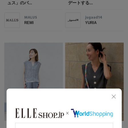
ュス」のバ...
デートする...
MALUS
jugaad14
REMI
YURIA