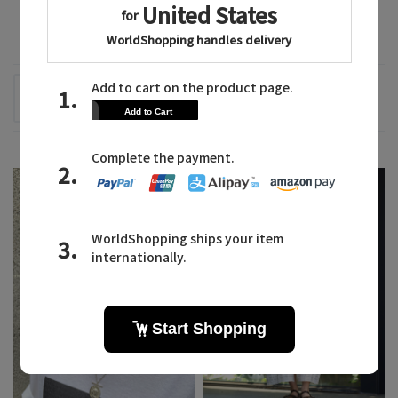
2026.08.03
2026.07.31
サテンを取り入れて艶を集
スマホアクセが主役のコー
める
ディネート
lelill
Louvini Paris
AKI
SHIORI