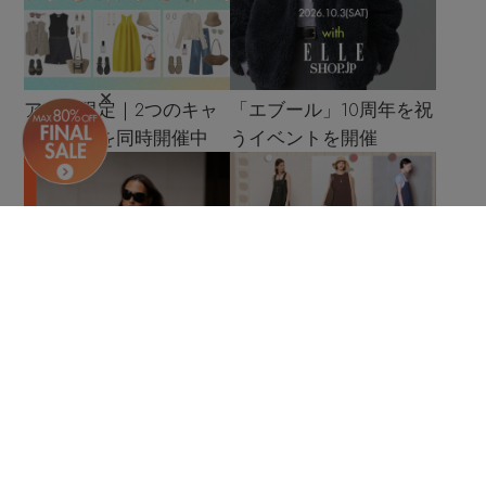
アプリ限定｜2つのキャ
「エブール」10周年を祝
ンペーンを同時開催中
うイベントを開催
Editor’s PICK │ ファッシ
夏のマンネリ解消！ 最
ョンエディターの「これ
旬ワンピースの着こなし