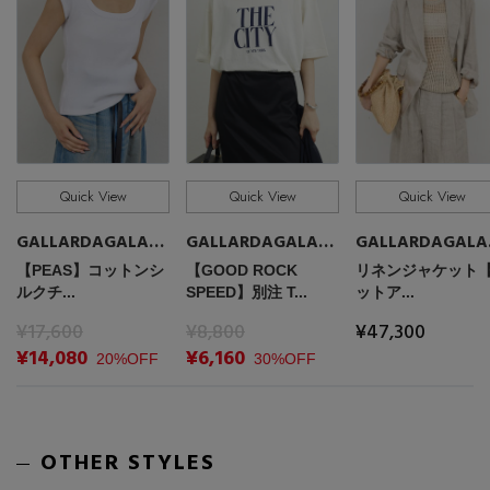
Quick View
Quick View
Quick View
GALLARDAGALANTE
GALLARDAGALANTE
GA
【PEAS】コットンシ
【GOOD ROCK
リネンジャケット
ルクチ...
SPEED】別注 T...
ットア...
¥17,600
¥8,800
¥47,300
¥14,080
¥6,160
20%OFF
30%OFF
OTHER STYLES