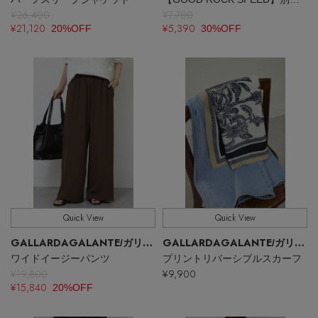
¥26,400
¥7,700
¥21,120
¥5,390
20%OFF
30%OFF
【エディターズ・エッセンシャル】
ベーシックとトレンドが交差する16の名品
Quick View
Quick View
GALLARDAGALANTE
GALLARDAGALANTE
/ガリャルダガランテ
/ガリャルダガランテ
ワイドイージーパンツ
プリントリバーシブルスカーフ
¥19,800
¥9,900
¥15,840
20%OFF