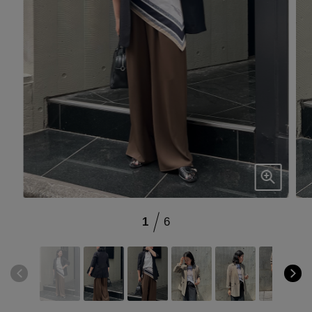
ブランド
会員情報
最旬！トレンドワード
アカウント連携
【予約】新作ウェアをチェック
アイテム一覧
マイページ
【Tシャツ】デイリーに活躍
SALE
SUPPORT
【日傘】完全遮光・軽量傘
CATEGORY
ご利用ガイド
1
6
【サンダル】ビーサンの季節！
ウェア
【リネン】涼しい夏素材
カスタマーサポート
シューズ
すべてのウェア
【CFCL】注目のPOP-UP