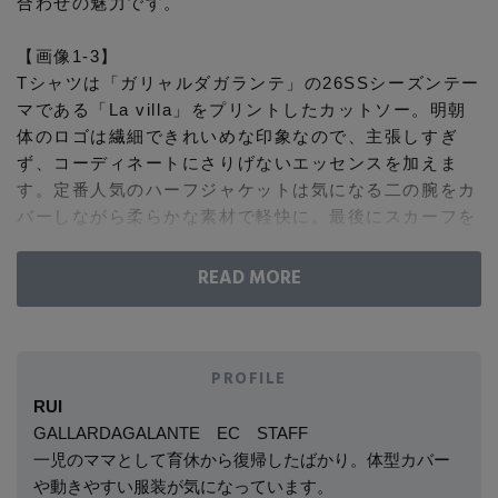
合わせの魅力です。
コート
特集一覧
バッグ・小物
コサージュ・ブローチ
【画像1-3】
ベルト
クラッチバッグ
Tシャツは「ガリャルダガランテ」の26SSシーズンテー
ルームウェア・パジャマ
水着・スイムウェア
マである「La villa」をプリントしたカットソー。明朝
NEW IN BRAND
アンクレット
グローブ
ボストンバッグ
体のロゴは繊細できれいめな印象なので、主張しすぎ
ず、コーディネートにさりげないエッセンスを加えま
チャーム
す。定番人気のハーフジャケットは気になる二の腕をカ
レッグウェア
BRAND NEWS
スーツケース
バーしながら柔らかな素材で軽快に。最後にスカーフを
添えて新鮮さと華やぎ感をアップさせました。顔や腰ま
ポーチ
わりにポイントが生まれることで、奥行きのある着こな
HOT STYLE
しに仕上がります。
チャーム・ストラップ
【画像4-6】
EDITOR'S CLOSET
対照的に、大きめのグラフィックが目を引くTシャツは
PROFILE
その他(傘・ハンカチ・時計など)
ジャケットのインナーにしても存在感を放つアイテム。
RUI
大胆でありながら、どこか落ち着いたヴィンテージライ
GALLARDAGALANTE EC STAFF
メルマガ PICKUP
クなロゴカラーはガリャルダガランテ別注ならでは。シ
一児のママとして育休から復帰したばかり。体型カバー
ャープな襟元のメッシュジャケットと合わせて、スタイ
や動きやすい服装が気になっています。