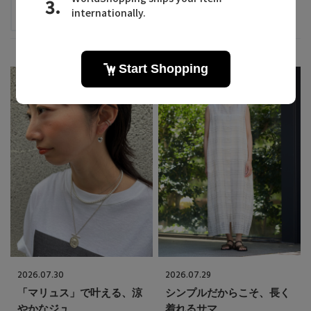
lelill
Louvini Paris
AKI
SHIORI
2026.07.30
2026.07.29
「マリュス」で叶える、涼
シンプルだからこそ、長く
やかなジュ...
着れるサマ...