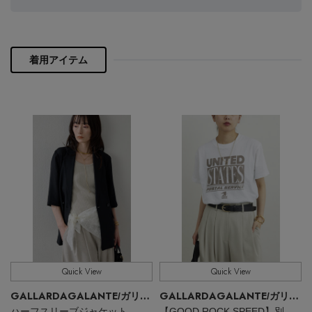
リッシュさをプラスしつつ、大人の装いにも心地よく溶
PERSONAL COLOR
け込んでいきます。
着用アイテム
エディター厳選ギフト
Quick View
Quick View
GALLARDAGALANTE
GALLARDAGALANTE
/ガリャルダガランテ
/ガリャルダガランテ
ハーフスリーブジャケット
【GOOD ROCK SPEED】別注 UNITED STATES ロゴT