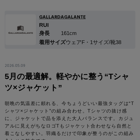
エル・ショップについて
バッグ・財布
すべてのシューズ
ブラウス・シャツ
GALLARDAGALANTE
【レース】上品な透け感
ファッション小物
RUI
すべてのバッグ・財布
お知らせ
サンダル
カットソー・Tシャツ
身長
161cm
【雨の日】急な雨対策グッズ
アクセサリー
着用サイズ
ウェアF・1サイズ/靴38
すべてのファッション小物
カゴバッグ
パンプス
よくあるご質問
ワンピース・チュニック
【限定】ここでしか買えないアイテム
ランジェリー
すべてのアクセサリー
ストール・マフラー・ケープ
ショルダーバッグ
2026.05.09
スニーカー
パンツ
スポーツ
5月の最適解。軽やかに整う“Tシャ
【ペプラム】トレンドシルエット
すべてのランジェリー
ピアス・イヤリング
帽子・イヤーマフ
トートバッグ
フラットシューズ
ツ×ジャケット”
スカート
ログアウト
すべてのスポーツ
『ELLE』最新号掲載
ランジェリー
ネックレス
ヘアアクセサリー
ハンドバッグ
朝晩の気温差に頼れる、今ちょうどいい最強タッグは“T
レインシューズ
ジャケット
シャツ×ジャケット”の組み合わせ。Tシャツの抜け感
ウェア
【ジュエリー】シルバーでクールに
インナー
バングル・ブレスレット
に、ジャケットで品を添えた大人バランスです。カジュ
スマートフォンケース・タブレットケース
財布・小物
ブーツ
ニット
アルに見えがちなロゴTもジャケット合わせなら自然と
CONTENTS
シューズ
着こなしやすい。羽織るだけで印象が整うのがこの組み
リング
アイウェア
ボディバッグ・ウェストポーチ