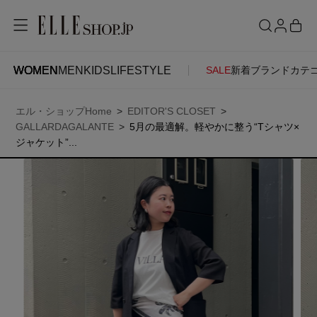
WOMEN
MEN
KIDS
LIFESTYLE
SALE
新着
ブランド
カテ
WOMEN
MEN
KIDS
LIFESTYLE
ACCOUNT
エル・ショップHome
EDITOR'S CLOSET
ITEMS
お気に入りアイテム
GALLARDAGALANTE
5月の最適解。軽やかに整う“Tシャツ×
SEE RESULTS
ジャケット”...
新着アイテム
お気に入りブランド
再入荷アイテム
ご注文履歴
ランキング
ポイント・クーポン