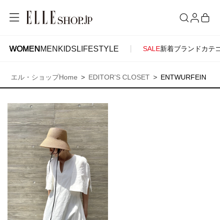
WOMEN
MEN
KIDS
LIFESTYLE
SALE
新着
ブランド
カテ
WOMEN
MEN
KIDS
LIFESTYLE
ACCOUNT
エル・ショップHome
EDITOR'S CLOSET
ENTWURFEIN
ITEMS
お気に入りアイテム
SEE RESULTS
新着アイテム
お気に入りブランド
再入荷アイテム
ご注文履歴
ランキング
ポイント・クーポン