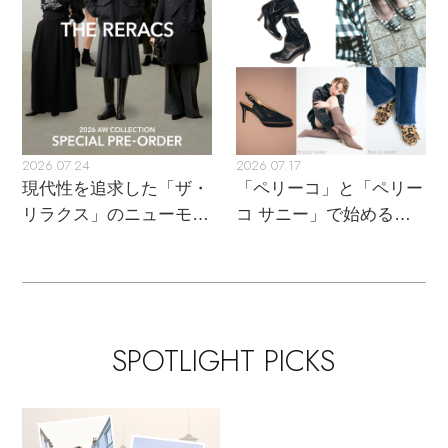
コート
特集一覧
バッグ・小物
コサージュ・ブローチ
ベルト
クラッチバッグ
ルームウェア・パジャマ
水着・スイムウェア
NEW IN BRAND
アンクレット
グローブ
ボストンバッグ
2026.07.24
2026.07.17
チャーム
レッグウェア
BRAND NEWS
スーツケース
現代性を追求した「ザ・
「ペリーコ」と「ペリー
リラクス」のニューモダ
コ サニー」で始める秋
ポーチ
ンクラシック
支度
HOT STYLE
チャーム・ストラップ
EDITOR'S CLOSET
SPOTLIGHT PICKS
その他(傘・ハンカチ・時計など)
メルマガ PICKUP