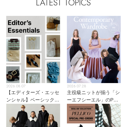
LATEST TOPICS
エル・ショップについて
バッグ・財布
すべてのシューズ
ブラウス・シャツ
【レース】上品な透け感
ファッション小物
すべてのバッグ・財布
お知らせ
サンダル
カットソー・Tシャツ
【雨の日】急な雨対策グッズ
アクセサリー
すべてのファッション小物
カゴバッグ
パンプス
よくあるご質問
ワンピース・チュニック
【限定】ここでしか買えないアイテム
ランジェリー
すべてのアクセサリー
ストール・マフラー・ケープ
ショルダーバッグ
スニーカー
パンツ
スポーツ
【ペプラム】トレンドシルエット
すべてのランジェリー
ピアス・イヤリング
帽子・イヤーマフ
トートバッグ
フラットシューズ
スカート
ログアウト
すべてのスポーツ
『ELLE』最新号掲載
2026.08.07
2026.07.28
ランジェリー
ネックレス
ヘアアクセサリー
ハンドバッグ
【エディターズ・エッセ
主役級ニットが揃う「シ
レインシューズ
ジャケット
ンシャル】ベーシックと
ーエフシーエル」のPOP
ウェア
【ジュエリー】シルバーでクールに
インナー
バングル・ブレスレット
トレンドが交差する16の
UPがスタート
スマートフォンケース・タブレットケース
財布・小物
ブーツ
ニット
名品
CONTENTS
シューズ
リング
アイウェア
ボディバッグ・ウェストポーチ