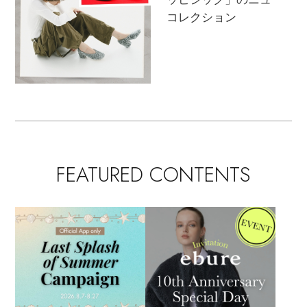
Stay in
the Loop
コレクション
ELLE SHOP 公式アプリ
FEATURED CONTENTS