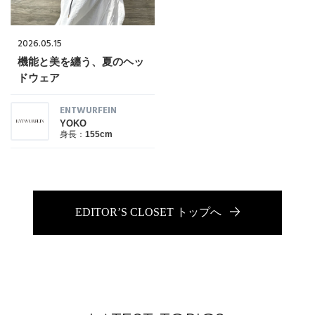
ブランド
会員情報
2026.05.15
最旬！トレンドワード
機能と美を纏う、夏のヘッ
アカウント連携
ドウェア
【予約】新作ウェアをチェック
アイテム一覧
ENTWURFEIN
マイページ
YOKO
身長：
155cm
【Tシャツ】デイリーに活躍
SALE
SUPPORT
【日傘】完全遮光・軽量傘
CATEGORY
EDITOR’S CLOSET トップへ
ご利用ガイド
【サンダル】ビーサンの季節！
ウェア
【リネン】涼しい夏素材
カスタマーサポート
シューズ
すべてのウェア
【CFCL】注目のPOP-UP