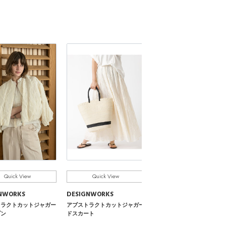
Quick View
DESIGNWORKS
【セットアップ対応】グレー
ボートネックブラウス
Quick View
Quick View
¥42,900
NWORKS
DESIGNWORKS
¥30,030
30%OFF
トラクトカットジャガー
アブストラクトカットジャガー
ゾン
ドスカート