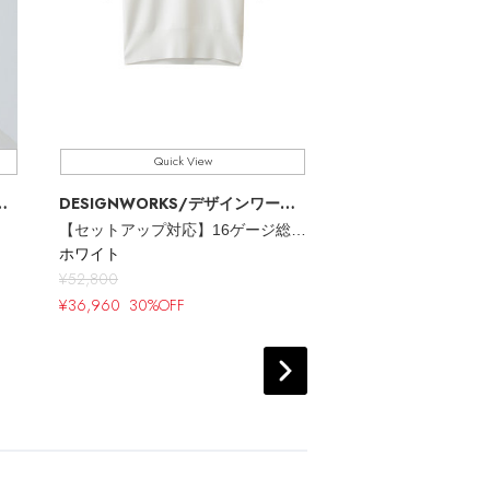
Quick View
Quick V
DESIGNWORKS
/デザインワークス
DESIGNWORKS
/
レ
【セットアップ対応】16ゲージ総針レースプルオーバー
ホワイト
ホワイト
¥52,800
¥53,900
¥36,960
30%OFF
¥37,730
30%OFF