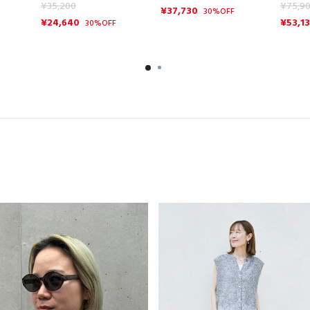
¥35,200
¥75,9
¥37,730
30%OFF
¥24,640
¥53,1
30%OFF