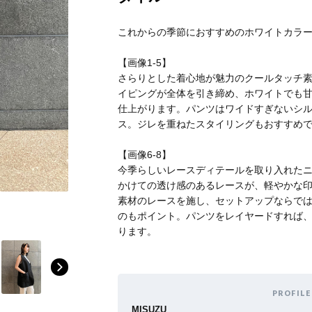
これからの季節におすすめのホワイトカラ
Stay in
【画像1-5】
さらりとした着心地が魅力のクールタッチ
イピングが全体を引き締め、ホワイトでも
the Loop
仕上がります。パンツはワイドすぎないシ
ス。ジレを重ねたスタイリングもおすすめ
【画像6-8】
今季らしいレースディテールを取り入れた
かけての透け感のあるレースが、軽やかな
ELLE SHOP APP
素材のレースを施し、セットアップならで
のもポイント。パンツをレイヤードすれば
ります。
PROFILE
MISUZU