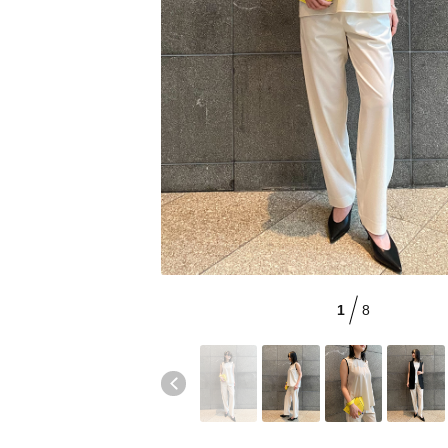
CATEGORY
【サンダル】ビーサンの季節！
ウェア
【リネン】涼しい夏素材
シューズ
【CFCL】注目のPOP-UP
すべてのウェア
ログアウト
【レース】上品な透け感
バッグ・財布
ブラウス・シャツ
すべてのシューズ
【雨の日】急な雨対策グッズ
カットソー・Tシャツ
ファッション小物
サンダル
すべてのバッグ・財布
【限定】ここでしか買えないアイテム
ワンピース・チュニック
パンプス
アクセサリー
カゴバッグ
すべてのファッション小物
【ペプラム】トレンドシルエット
パンツ
スニーカー
ショルダーバッグ
ランジェリー
ストール・マフラー・ケープ
すべてのアクセサリー
『ELLE』最新号掲載
スカート
フラットシューズ
トートバッグ
帽子・イヤーマフ
スポーツ
ピアス・イヤリング
すべてのランジェリー
【ジュエリー】シルバーでクールに
ジャケット
レインシューズ
ハンドバッグ
ヘアアクセサリー
ネックレス
ランジェリー
すべてのスポーツ
ニット
ブーツ
財布・小物
スマートフォンケース・タブレットケース
1
8
バングル・ブレスレット
インナー
ウェア
コート
ボディバッグ・ウェストポーチ
アイウェア
リング
シューズ
ルームウェア・パジャマ
クラッチバッグ
ベルト
コサージュ・ブローチ
バッグ・小物
ボストンバッグ
グローブ
アンクレット
水着・スイムウェア
スーツケース
レッグウェア
チャーム