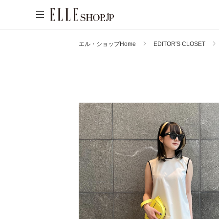
エル・ショップHome
EDITOR'S CLOSET
WOMEN
MEN
KIDS
LIFESTYLE
ACCOUNT
ITEMS
お気に入りアイテム
新着アイテム
お気に入りブランド
再入荷アイテム
ご注文履歴
ランキング
ポイント・クーポン
ブランド
会員情報
最旬！トレンドワード
アカウント連携
アイテム一覧
【予約】新作ウェアをチェック
マイページ
SALE
【Tシャツ】デイリーに活躍
【日傘】完全遮光・軽量傘