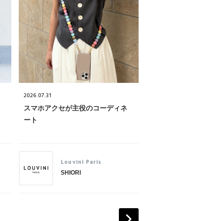
2026.07.31
2026.07.30
スマホアクセが主役のコーディネ
「マリュス」で叶える
ート
ジュ...
Louvini Paris
MALUS
SHIORI
REMI