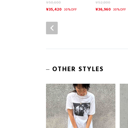
¥50,600
¥52,800
¥35,420
¥36,960
30%OFF
30%OFF
OTHER STYLES