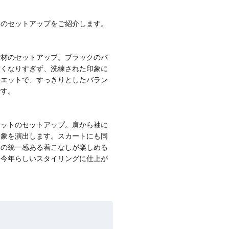
【エディターズ・エッセンシャル】
ベーシックとトレンドが交差する16の名品
ーのセットアップをご紹介します。
素材のセットアップ。ブラックのパ
甘くなりすぎず、洗練された印象に
ルエットで、すっきりとしたバラン
です。
ニットのセットアップ。肩から袖に
印象を演出します。スカートにも同
はの統一感ある着こなしが楽しめる
、今年らしいスタイリングに仕上が