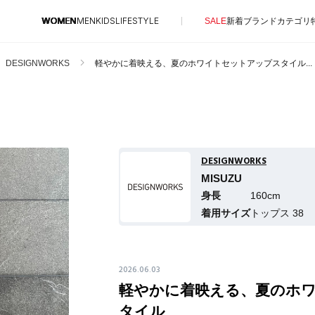
WOMEN
MEN
KIDS
LIFESTYLE
SALE
新着
ブランド
カテゴリ
DESIGNWORKS
軽やかに着映える、夏のホワイトセットアップスタイル...
CONTENTS
SUPPORT
特集一覧
ご利用ガイド
NEW IN BRAND
DESIGNWORKS
カスタマーサポート
BRAND NEWS
MISUZU
エル・ショップについて
身長
160cm
HOT STYLE
お知らせ
着用サイズ
トップス 38
EDITOR'S CLOSET
よくあるご質問
メルマガ PICKUP
PERSONAL COLOR
2026.06.03
軽やかに着映える、夏のホ
エディター厳選ギフト
タイル