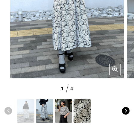
ブランド
会員情報
最旬！トレンドワード
アカウント連携
【予約】新作ウェアをチェック
アイテム一覧
マイページ
【Tシャツ】デイリーに活躍
SALE
SUPPORT
【日傘】完全遮光・軽量傘
1
4
CATEGORY
ご利用ガイド
【サンダル】ビーサンの季節！
ウェア
【リネン】涼しい夏素材
カスタマーサポート
シューズ
すべてのウェア
【CFCL】注目のPOP-UP