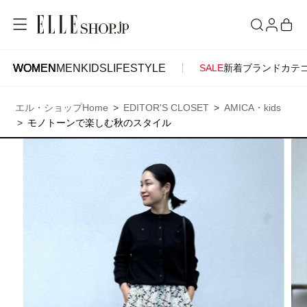
WOMEN
MEN
KIDS
LIFESTYLE
SALE
新着
ブランド
カテ
WOMEN
MEN
KIDS
LIFESTYLE
ACCOUNT
エル・ショップHome
EDITOR'S CLOSET
AMICA・kids
ITEMS
お気に入りアイテム
モノトーンで楽しむ秋のスタイル
SEE RESULTS
新着アイテム
お気に入りブランド
再入荷アイテム
ご注文履歴
ランキング
ポイント・クーポン