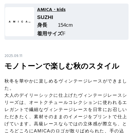
エル・ショップについて
バッグ・財布
すべてのシューズ
AMICA・kids
ブラウス・シャツ
SUZHI
【レース】上品な透け感
ファッション小物
すべてのバッグ・財布
お知らせ
身長
154cm
サンダル
カットソー・Tシャツ
着用サイズ
F
【雨の日】急な雨対策グッズ
アクセサリー
すべてのファッション小物
カゴバッグ
パンプス
よくあるご質問
ワンピース・チュニック
【限定】ここでしか買えないアイテム
ランジェリー
2025.09.11
すべてのアクセサリー
ストール・マフラー・ケープ
ショルダーバッグ
スニーカー
パンツ
モノトーンで楽しむ秋のスタイル
スポーツ
【ペプラム】トレンドシルエット
すべてのランジェリー
ピアス・イヤリング
帽子・イヤーマフ
トートバッグ
フラットシューズ
秋冬を華やかに楽しめるヴィンテージレースができまし
スカート
ログアウト
た。
すべてのスポーツ
『ELLE』最新号掲載
ランジェリー
ネックレス
ヘアアクセサリー
大人のデイリーシックに仕上げたヴィンテージレースシ
ハンドバッグ
レインシューズ
ジャケット
リーズは、オートクチュールコレクションに使われるエ
ウェア
【ジュエリー】シルバーでクールに
インナー
レガントで繊細なヴィンテージレースを日常にお召しい
バングル・ブレスレット
スマートフォンケース・タブレットケース
財布・小物
ただきたく、素材そのままのイメージをプリントで仕上
ブーツ
ニット
CONTENTS
げています。高級レースならではの立体感が際立ち、と
シューズ
リング
ころどころにAMICAのロゴが散りばめられた、手の込
アイウェア
ボディバッグ・ウェストポーチ