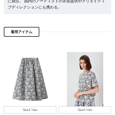
に就任。 国内のアーティストの衣装提供やクリエイティ
PERSONAL COLOR
ブディレクションにも携わる。
エディター厳選ギフト
着用アイテム
Quick View
Quick View