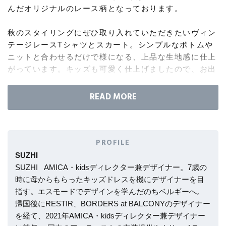
コート
んだオリジナルのレース柄となっております。
特集一覧
バッグ・小物
コサージュ・ブローチ
ベルト
クラッチバッグ
秋のスタイリングにぜひ取り入れていただきたいヴィン
ルームウェア・パジャマ
テージレースTシャツとスカート。シンプルなボトムや
水着・スイムウェア
NEW IN BRAND
アンクレット
ニットと合わせるだけで様になる、上品な生地感に仕上
グローブ
ボストンバッグ
がっています。キッズも可愛く仕上げましたので、お出
かけやクリスマスシーンにぜひお召しいただきたいで
チャーム
レッグウェア
BRAND NEWS
スーツケース
す。
ドライタッチで、着用したときの美しさと着心地の良さ
ポーチ
HOT STYLE
を大切にデザインしました。見た目に反してケアのしや
すさもあり、これからの旅行シーンにもおすすめです。
PROFILE
チャーム・ストラップ
SUZHI
EDITOR'S CLOSET
SUZHI AMICA・kidsディレクター兼デザイナー。7歳の
時に母からもらったキッズドレスを機にデザイナーを目
その他(傘・ハンカチ・時計など)
指す。エスモードでデザインを学んだのちベルギーへ。
メルマガ PICKUP
帰国後にRESTIR、BORDERS at BALCONYのデザイナー
を経て、2021年AMICA・kidsディレクター兼デザイナー