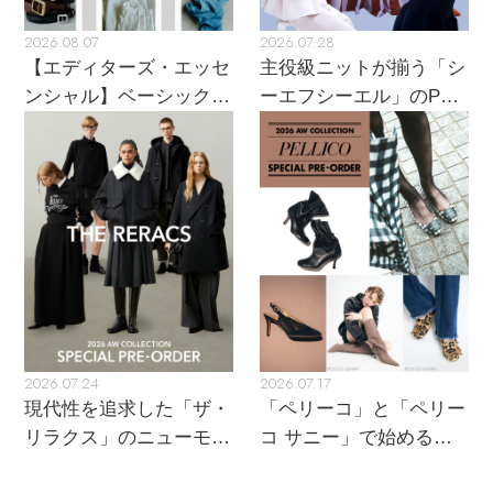
2026.08.07
2026.07.28
【エディターズ・エッセ
主役級ニットが揃う「シ
ンシャル】ベーシックと
ーエフシーエル」のPOP
トレンドが交差する16の
UPがスタート
名品
2026.07.24
2026.07.17
現代性を追求した「ザ・
「ペリーコ」と「ペリー
リラクス」のニューモダ
コ サニー」で始める秋
ンクラシック
支度