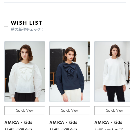
Stay in
the Loop
WISH LIST
ELLE SHOP 公式アプリ
秋の新作チェック！
Quick View
Quick View
Quick View
AMICA・kids
AMICA・kids
AMICA・kids