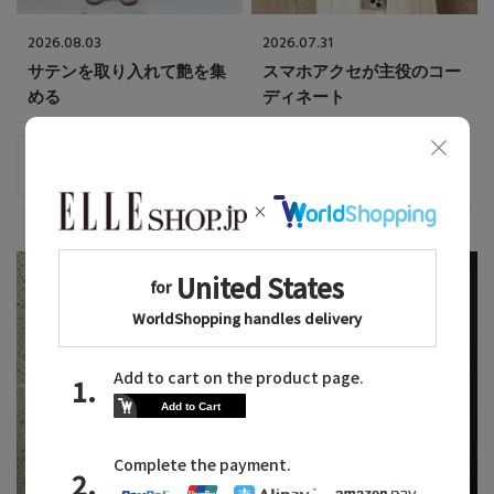
2026.08.03
2026.07.31
サテンを取り入れて艶を集
スマホアクセが主役のコー
める
ディネート
lelill
Louvini Paris
AKI
SHIORI