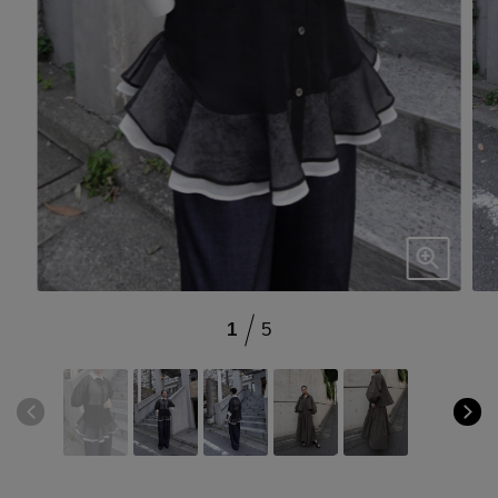
ブランド
会員情報
最旬！トレンドワード
アカウント連携
【予約】新作ウェアをチェック
アイテム一覧
マイページ
【Tシャツ】デイリーに活躍
SALE
SUPPORT
【日傘】完全遮光・軽量傘
1
5
CATEGORY
ご利用ガイド
【サンダル】ビーサンの季節！
ウェア
【リネン】涼しい夏素材
カスタマーサポート
シューズ
すべてのウェア
【CFCL】注目のPOP-UP