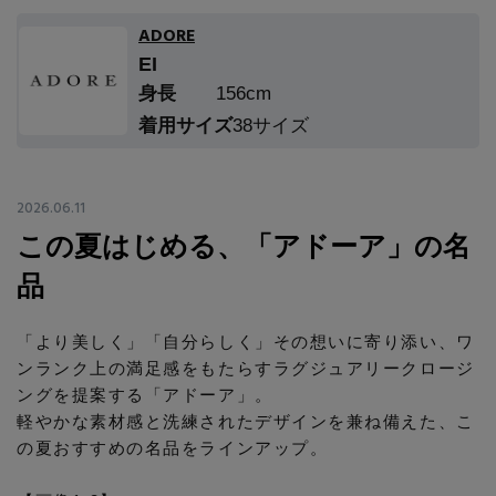
エル・ショップについて
バッグ・財布
すべてのシューズ
ADORE
ブラウス・シャツ
EI
【レース】上品な透け感
ファッション小物
すべてのバッグ・財布
お知らせ
身長
156cm
サンダル
カットソー・Tシャツ
着用サイズ
38サイズ
【雨の日】急な雨対策グッズ
アクセサリー
すべてのファッション小物
カゴバッグ
パンプス
よくあるご質問
ワンピース・チュニック
【限定】ここでしか買えないアイテム
ランジェリー
2026.06.11
すべてのアクセサリー
ストール・マフラー・ケープ
ショルダーバッグ
スニーカー
パンツ
この夏はじめる、「アドーア」の名
スポーツ
【ペプラム】トレンドシルエット
すべてのランジェリー
ピアス・イヤリング
品
帽子・イヤーマフ
トートバッグ
フラットシューズ
スカート
ログアウト
すべてのスポーツ
『ELLE』最新号掲載
ランジェリー
「より美しく」「自分らしく」その想いに寄り添い、ワ
ネックレス
ヘアアクセサリー
ハンドバッグ
レインシューズ
ンランク上の満足感をもたらすラグジュアリークロージ
ジャケット
ングを提案する「アドーア」。
ウェア
【ジュエリー】シルバーでクールに
インナー
バングル・ブレスレット
スマートフォンケース・タブレットケース
軽やかな素材感と洗練されたデザインを兼ね備えた、こ
財布・小物
ブーツ
ニット
の夏おすすめの名品をラインアップ。
CONTENTS
シューズ
リング
アイウェア
ボディバッグ・ウェストポーチ