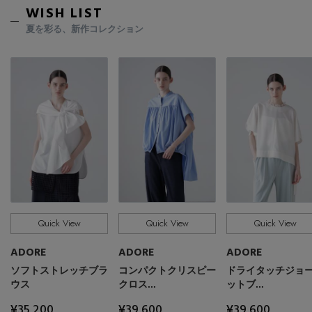
Stay in
the Loop
WISH LIST
夏を彩る、新作コレクション
ELLE SHOP 公式アプリ
Quick View
Quick View
Quick View
ADORE
ADORE
ADORE
ソフトストレッチブラ
コンパクトクリスピー
ドライタッチジョ
ウス
クロス...
ットブ...
¥35,200
¥39,600
¥39,600