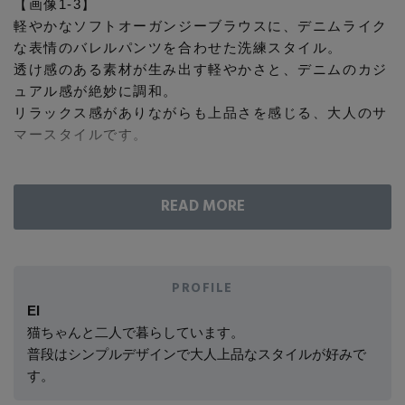
【画像1-3】
コート
軽やかなソフトオーガンジーブラウスに、デニムライク
特集一覧
バッグ・小物
コサージュ・ブローチ
な表情のバレルパンツを合わせた洗練スタイル。
ベルト
クラッチバッグ
ルームウェア・パジャマ
透け感のある素材が生み出す軽やかさと、デニムのカジ
水着・スイムウェア
ュアル感が絶妙に調和。
NEW IN BRAND
アンクレット
グローブ
ボストンバッグ
リラックス感がありながらも上品さを感じる、大人のサ
マースタイルです。
チャーム
レッグウェア
BRAND NEWS
スーツケース
【画像4-5】
軽やかなワントーンでまとめた、洗練されたサマースタ
ポーチ
イル。
HOT STYLE
分量感のあるティアードドレスが生み出す優雅なシルエ
ットに、コンパクトなブルゾンを重ねることでモダンな
チャーム・ストラップ
バランスに。
PROFILE
EDITOR'S CLOSET
シックなカーキが甘さを抑え、女性らしさとモード感を
EI
その他(傘・ハンカチ・時計など)
兼ね備えたスタイルに。
猫ちゃんと二人で暮らしています。
普段はシンプルデザインで大人上品なスタイルが好みで
メルマガ PICKUP
す。