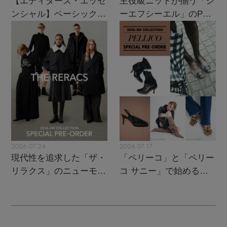
【エディターズ・エッセ
主役級ニットが揃う「シ
ンシャル】ベーシックと
ーエフシーエル」のPOP
トレンドが交差する16の
UPがスタート
名品
2026.07.24
2026.07.17
現代性を追求した「ザ・
「ペリーコ」と「ペリー
リラクス」のニューモダ
コ サニー」で始める秋
ンクラシック
支度