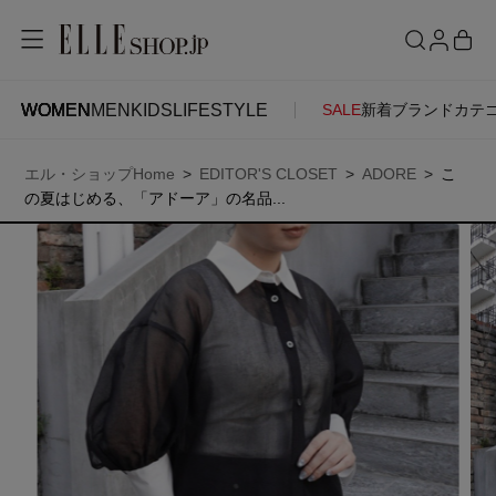
WOMEN
MEN
KIDS
LIFESTYLE
SALE
新着
ブランド
カテ
WOMEN
MEN
KIDS
LIFESTYLE
ACCOUNT
エル・ショップHome
EDITOR'S CLOSET
ADORE
こ
ITEMS
お気に入りアイテム
の夏はじめる、「アドーア」の名品...
SEE RESULTS
新着アイテム
お気に入りブランド
再入荷アイテム
ご注文履歴
ランキング
ポイント・クーポン