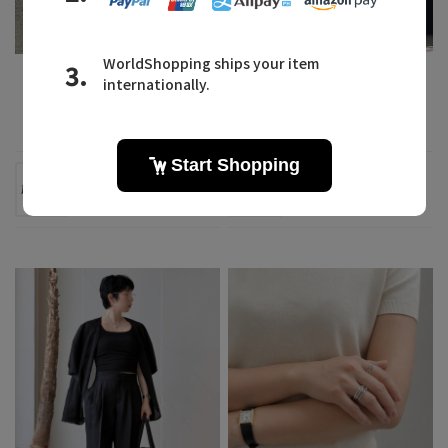
2026.07.30
2026.07.29
「マリュス」で叶える、涼
シンプルだからこそ、長く
やかなジュ...
着れるサマ...
MALUS
PLAIN PEOPLE
REMI
MAHO