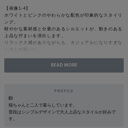
コート
【画像1-4】
特集一覧
バッグ・小物
コサージュ・ブローチ
ホワイトとピンクのやわらかな配色が印象的なスタイリ
ベルト
クラッチバッグ
ルームウェア・パジャマ
ング。
水着・スイムウェア
軽やかな素材感と分量のあるシルエットが、動きのある
NEW IN BRAND
アンクレット
グローブ
ボストンバッグ
上品な佇まいを演出します。
リラックス感がありながらも、カジュアルになりすぎな
チャーム
い大人の装いに。
レッグウェア
BRAND NEWS
スーツケース
【画像5-8】
ポーチ
ブラックとホワイトのコントラストが際立つ、洗練され
HOT STYLE
たスタイリング。
軽やかな素材と分量感のあるシルエットが、やわらかな
チャーム・ストラップ
動きを生み出します。
PROFILE
EDITOR'S CLOSET
シンプルながらもカジュアルになりすぎず、大人らしく
EI
その他(傘・ハンカチ・時計など)
着こなせる一着。
猫ちゃんと二人で暮らしています。
普段はシンプルデザインで大人上品なスタイルが好みで
メルマガ PICKUP
す。