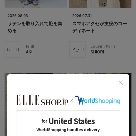
2026.08.03
2026.07.31
サテンを取り入れて艶を集
スマホアクセが主役のコー
める
ディネート
lelill
Louvini Paris
AKI
SHIORI