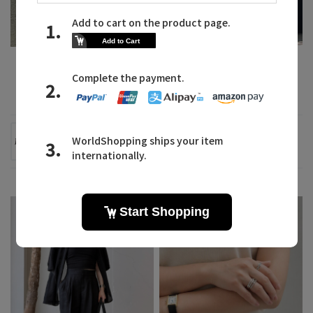
2026.07.30
2026.07.29
「マリュス」で叶える、涼
シンプルだからこそ、長く
やかなジュ...
着れるサマ...
MALUS
PLAIN PEOPLE
REMI
MAHO