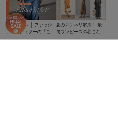
Editor’s PICK │ ファッシ
夏のマンネリ解消！ 最
ョンエディターの「これ
旬ワンピースの着こなし
買い！」リスト
サンプル
Shipping to 228 countries and regions around the world
Privacy Policy