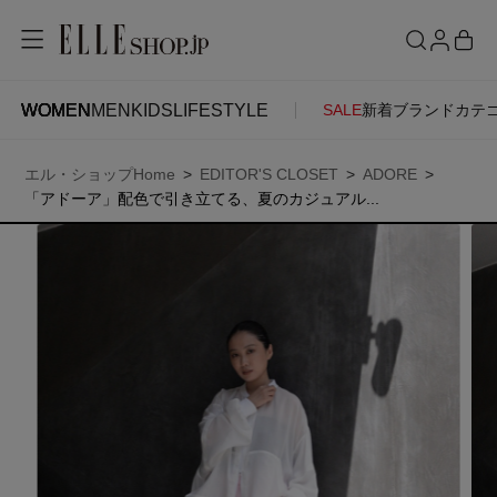
WOMEN
MEN
KIDS
LIFESTYLE
SALE
新着
ブランド
カテ
WOMEN
MEN
KIDS
LIFESTYLE
ACCOUNT
エル・ショップHome
EDITOR'S CLOSET
ADORE
ITEMS
お気に入りアイテム
「アドーア」配色で引き立てる、夏のカジュアル...
SEE RESULTS
新着アイテム
お気に入りブランド
再入荷アイテム
ご注文履歴
ランキング
ポイント・クーポン