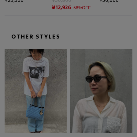
¥25,300
¥30,800
¥50,600
¥12,936
58%OFF
OTHER STYLES