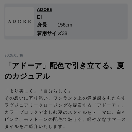
エル・ショップについて
バッグ・財布
すべてのシューズ
ADORE
ブラウス・シャツ
EI
【レース】上品な透け感
ファッション小物
すべてのバッグ・財布
お知らせ
身長
156cm
サンダル
カットソー・Tシャツ
着用サイズ
38
【雨の日】急な雨対策グッズ
アクセサリー
すべてのファッション小物
カゴバッグ
パンプス
よくあるご質問
ワンピース・チュニック
【限定】ここでしか買えないアイテム
ランジェリー
2026.05.18
すべてのアクセサリー
ストール・マフラー・ケープ
ショルダーバッグ
スニーカー
パンツ
「アドーア」配色で引き立てる、夏
スポーツ
【ペプラム】トレンドシルエット
すべてのランジェリー
ピアス・イヤリング
のカジュアル
帽子・イヤーマフ
トートバッグ
フラットシューズ
スカート
ログアウト
すべてのスポーツ
『ELLE』最新号掲載
ランジェリー
「より美しく」「自分らしく」
ネックレス
ヘアアクセサリー
ハンドバッグ
レインシューズ
その想いに寄り添い、ワンランク上の満足感をもたらす
ジャケット
ラグジュアリークロージングを提案する「アドーア」。
ウェア
【ジュエリー】シルバーでクールに
インナー
バングル・ブレスレット
スマートフォンケース・タブレットケース
カラーブロックで楽しむ夏のスタイルをテーマに、白×
財布・小物
ブーツ
ニット
ピンク、モノトーンの配色で魅せる、軽やかなサマース
CONTENTS
シューズ
タイルをご紹介いたします。
リング
アイウェア
ボディバッグ・ウェストポーチ