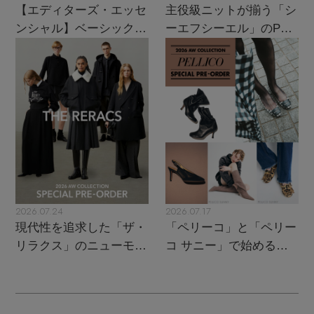
【エディターズ・エッセ
主役級ニットが揃う「シ
ンシャル】ベーシックと
ーエフシーエル」のPOP
トレンドが交差する16の
UPがスタート
名品
2026.07.24
2026.07.17
現代性を追求した「ザ・
「ペリーコ」と「ペリー
リラクス」のニューモダ
コ サニー」で始める秋
ンクラシック
支度