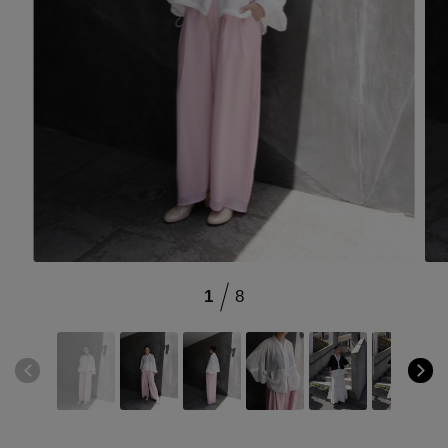
ブランド
会員情報
最旬！トレンドワード
アカウント連携
【予約】新作ウェアをチェック
アイテム一覧
マイページ
【Tシャツ】デイリーに活躍
SALE
SUPPORT
【日傘】完全遮光・軽量傘
1
8
CATEGORY
ご利用ガイド
【サンダル】ビーサンの季節！
ウェア
【リネン】涼しい夏素材
カスタマーサポート
シューズ
すべてのウェア
【CFCL】注目のPOP-UP