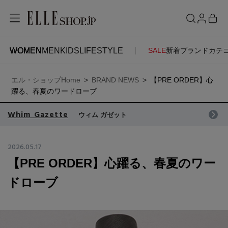
WOMEN
MEN
KIDS
LIFESTYLE
SALE
新着
ブランド
カテ
WOMEN
MEN
KIDS
LIFESTYLE
ACCOUNT
エル・ショップHome
BRAND NEWS
【PRE ORDER】心
ITEMS
お気に入りアイテム
躍る、春夏のワードローブ
SEE RESULTS
Whim Gazette
ウィム ガゼット
新着アイテム
お気に入りブランド
2026.05.17
【PRE ORDER】心躍る、春夏のワー
再入荷アイテム
ご注文履歴
ドローブ
ランキング
ポイント・クーポン