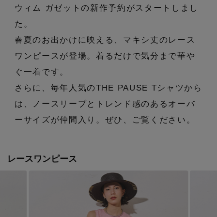
エル・ショップについて
ウィム ガゼットの新作予約がスタートしまし
バッグ・財布
すべてのシューズ
ブラウス・シャツ
た。
【レース】上品な透け感
ファッション小物
すべてのバッグ・財布
お知らせ
春夏のお出かけに映える、マキシ丈のレース
サンダル
カットソー・Tシャツ
ワンピースが登場。着るだけで気分まで華や
【雨の日】急な雨対策グッズ
アクセサリー
すべてのファッション小物
カゴバッグ
ぐ一着です。
パンプス
よくあるご質問
ワンピース・チュニック
【限定】ここでしか買えないアイテム
さらに、毎年人気のTHE PAUSE Tシャツから
ランジェリー
すべてのアクセサリー
ストール・マフラー・ケープ
ショルダーバッグ
スニーカー
は、ノースリーブとトレンド感のあるオーバ
パンツ
スポーツ
【ペプラム】トレンドシルエット
すべてのランジェリー
ーサイズが仲間入り。ぜひ、ご覧ください。
ピアス・イヤリング
帽子・イヤーマフ
トートバッグ
フラットシューズ
スカート
ログアウト
すべてのスポーツ
『ELLE』最新号掲載
ランジェリー
ネックレス
ヘアアクセサリー
レースワンピース
ハンドバッグ
レインシューズ
ジャケット
ウェア
【ジュエリー】シルバーでクールに
インナー
バングル・ブレスレット
スマートフォンケース・タブレットケース
財布・小物
ブーツ
ニット
CONTENTS
シューズ
リング
アイウェア
ボディバッグ・ウェストポーチ