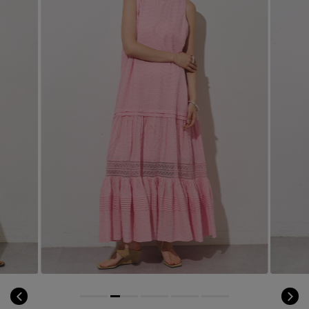
コート
特集一覧
バッグ・小物
コサージュ・ブローチ
ベルト
クラッチバッグ
ルームウェア・パジャマ
水着・スイムウェア
NEW IN BRAND
アンクレット
グローブ
ボストンバッグ
チャーム
レッグウェア
BRAND NEWS
スーツケース
ポーチ
HOT STYLE
チャーム・ストラップ
EDITOR'S CLOSET
その他(傘・ハンカチ・時計など)
メルマガ PICKUP