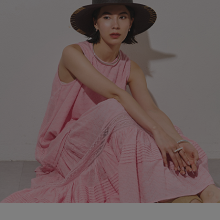
ブランド
会員情報
最旬！トレンドワード
アカウント連携
【予約】新作ウェアをチェック
アイテム一覧
マイページ
【Tシャツ】デイリーに活躍
SALE
SUPPORT
【日傘】完全遮光・軽量傘
CATEGORY
ご利用ガイド
【サンダル】ビーサンの季節！
ウェア
【リネン】涼しい夏素材
カスタマーサポート
シューズ
すべてのウェア
【CFCL】注目のPOP-UP