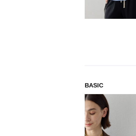
CATEGORY
【サンダル】ビーサンの季節！
ウェア
【リネン】涼しい夏素材
シューズ
【CFCL】注目のPOP-UP
すべてのウェア
ログアウト
【レース】上品な透け感
バッグ・財布
ブラウス・シャツ
すべてのシューズ
【雨の日】急な雨対策グッズ
カットソー・Tシャツ
ファッション小物
サンダル
すべてのバッグ・財布
【限定】ここでしか買えないアイテム
ワンピース・チュニック
パンプス
アクセサリー
カゴバッグ
すべてのファッション小物
【ペプラム】トレンドシルエット
パンツ
スニーカー
ショルダーバッグ
ランジェリー
ストール・マフラー・ケープ
すべてのアクセサリー
『ELLE』最新号掲載
スカート
フラットシューズ
トートバッグ
帽子・イヤーマフ
スポーツ
ピアス・イヤリング
すべてのランジェリー
【ジュエリー】シルバーでクールに
ジャケット
レインシューズ
ハンドバッグ
ヘアアクセサリー
BASIC
ネックレス
ランジェリー
すべてのスポーツ
ニット
ブーツ
財布・小物
スマートフォンケース・タブレットケース
バングル・ブレスレット
インナー
ウェア
コート
ボディバッグ・ウェストポーチ
アイウェア
リング
シューズ
ルームウェア・パジャマ
クラッチバッグ
ベルト
コサージュ・ブローチ
バッグ・小物
ボストンバッグ
グローブ
アンクレット
水着・スイムウェア
スーツケース
レッグウェア
チャーム