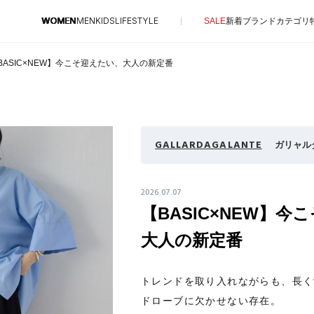
WOMEN
MEN
KIDS
LIFESTYLE
SALE
新着
ブランド
カテゴリ
BASIC×NEW】今こそ迎えたい、大人の新定番
CONTENTS
SUPPORT
特集一覧
ご利用ガイド
GALLARDAGALANTE
ガリャル
NEW IN BRAND
カスタマーサポート
BRAND NEWS
エル・ショップについて
2026.07.07
HOT STYLE
【BASIC×NEW】今
お知らせ
EDITOR'S CLOSET
よくあるご質問
大人の新定番
メルマガ PICKUP
PERSONAL COLOR
トレンドを取り入れながらも、長く
エディター厳選ギフト
ドローブに欠かせない存在。