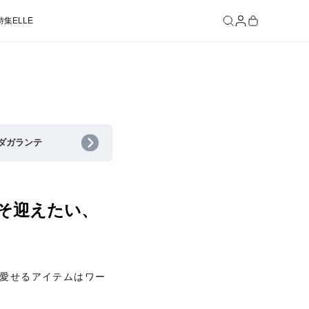
特集
ELLE
SEE RESULTS
ダガランテ
こそ迎えたい、
愛せるアイテムはワー