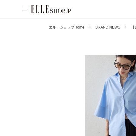
エル・ショップHome
BRAND NEWS
【
WOMEN
MEN
KIDS
LIFESTYLE
ACCOUNT
ITEMS
お気に入りアイテム
新着アイテム
お気に入りブランド
再入荷アイテム
ご注文履歴
ランキング
ポイント・クーポン
ブランド
会員情報
最旬！トレンドワード
アカウント連携
アイテム一覧
【予約】新作ウェアをチェック
マイページ
SALE
【Tシャツ】デイリーに活躍
【日傘】完全遮光・軽量傘