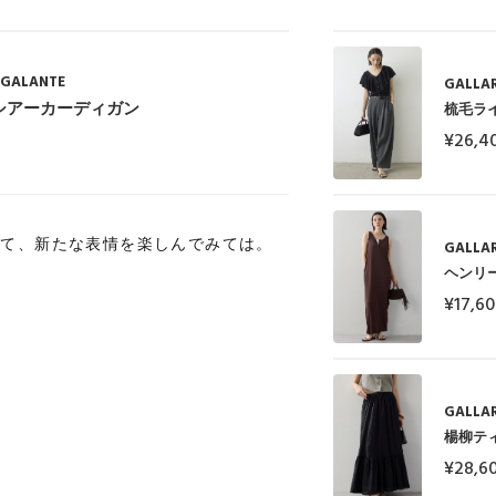
GALANTE
GALLA
シアーカーディガン
梳毛ラ
¥26,4
して、新たな表情を楽しんでみては。
GALLA
ヘンリ
¥17,6
GALLA
楊柳テ
¥28,6