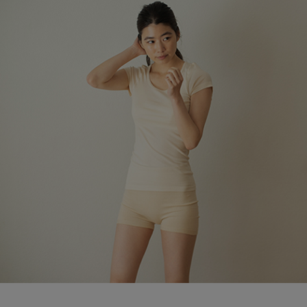
ブランド
会員情報
最旬！トレンドワード
アカウント連携
【予約】新作ウェアをチェック
アイテム一覧
マイページ
【Tシャツ】デイリーに活躍
SALE
SUPPORT
【日傘】完全遮光・軽量傘
CATEGORY
ご利用ガイド
【サンダル】ビーサンの季節！
ウェア
【リネン】涼しい夏素材
カスタマーサポート
シューズ
すべてのウェア
【CFCL】注目のPOP-UP