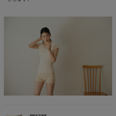
コート
特集一覧
バッグ・小物
コサージュ・ブローチ
ベルト
クラッチバッグ
ルームウェア・パジャマ
水着・スイムウェア
NEW IN BRAND
アンクレット
グローブ
ボストンバッグ
チャーム
レッグウェア
BRAND NEWS
スーツケース
ポーチ
HOT STYLE
チャーム・ストラップ
EDITOR'S CLOSET
その他(傘・ハンカチ・時計など)
メルマガ PICKUP
PRISTINE