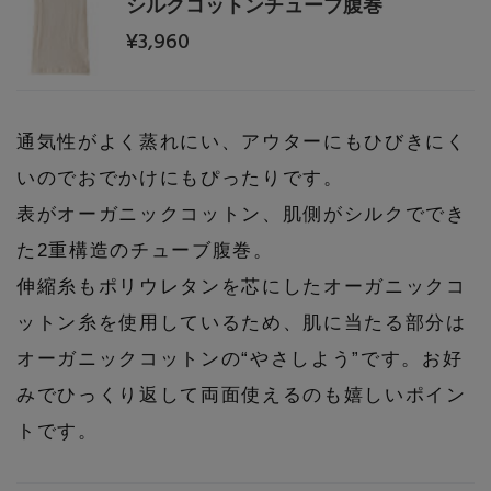
シルクコットンチューブ腹巻
Stay in
the Loop
¥3,960
ELLE SHOP 公式アプリ
通気性がよく蒸れにい、アウターにもひびきにく
いのでおでかけにもぴったりです。
表がオーガニックコットン、肌側がシルクででき
た2重構造のチューブ腹巻。
伸縮糸もポリウレタンを芯にしたオーガニックコ
ットン糸を使用しているため、肌に当たる部分は
オーガニックコットンの“やさしよう”です。お好
みでひっくり返して両面使えるのも嬉しいポイン
トです。