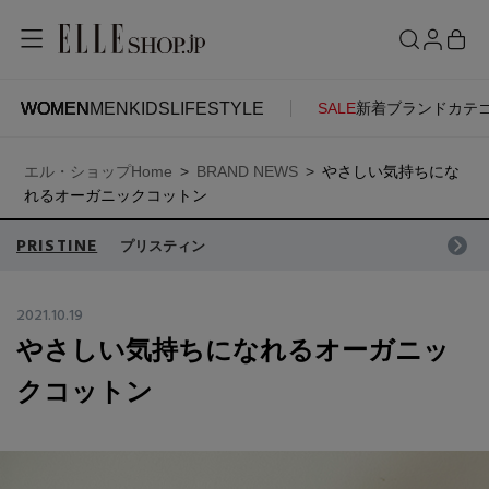
WOMEN
MEN
KIDS
LIFESTYLE
SALE
新着
ブランド
カテ
WOMEN
MEN
KIDS
LIFESTYLE
ACCOUNT
エル・ショップHome
BRAND NEWS
やさしい気持ちにな
ITEMS
お気に入りアイテム
れるオーガニックコットン
SEE RESULTS
PRISTINE
プリスティン
新着アイテム
お気に入りブランド
2021.10.19
やさしい気持ちになれるオーガニッ
再入荷アイテム
ご注文履歴
クコットン
ランキング
ポイント・クーポン