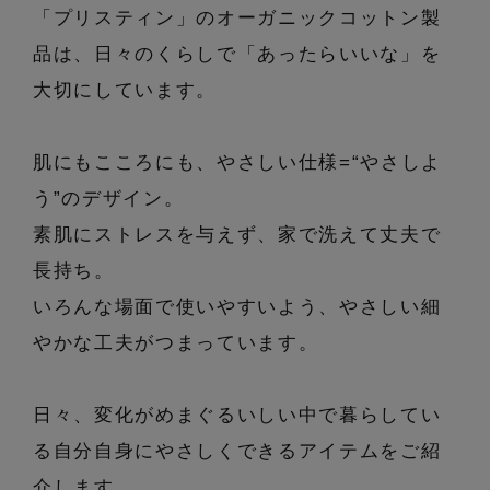
エル・ショップについて
「プリスティン」のオーガニックコットン製
バッグ・財布
すべてのシューズ
ブラウス・シャツ
品は、日々のくらしで「あったらいいな」を
【レース】上品な透け感
ファッション小物
すべてのバッグ・財布
お知らせ
大切にしています。
サンダル
カットソー・Tシャツ
【雨の日】急な雨対策グッズ
アクセサリー
すべてのファッション小物
カゴバッグ
肌にもこころにも、やさしい仕様=“やさしよ
パンプス
よくあるご質問
ワンピース・チュニック
【限定】ここでしか買えないアイテム
う”のデザイン。
ランジェリー
すべてのアクセサリー
ストール・マフラー・ケープ
ショルダーバッグ
スニーカー
素肌にストレスを与えず、家で洗えて丈夫で
パンツ
スポーツ
【ペプラム】トレンドシルエット
すべてのランジェリー
長持ち。
ピアス・イヤリング
帽子・イヤーマフ
トートバッグ
フラットシューズ
スカート
ログアウト
いろんな場面で使いやすいよう、やさしい細
すべてのスポーツ
『ELLE』最新号掲載
ランジェリー
ネックレス
やかな工夫がつまっています。
ヘアアクセサリー
ハンドバッグ
レインシューズ
ジャケット
ウェア
【ジュエリー】シルバーでクールに
インナー
バングル・ブレスレット
日々、変化がめまぐるいしい中で暮らしてい
スマートフォンケース・タブレットケース
財布・小物
ブーツ
ニット
CONTENTS
る自分自身にやさしくできるアイテムをご紹
シューズ
リング
アイウェア
介します。
ボディバッグ・ウェストポーチ