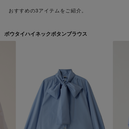
エル・ショップについて
バッグ・財布
すべてのシューズ
ブラウス・シャツ
おすすめの3アイテムをご紹介。
【レース】上品な透け感
ファッション小物
すべてのバッグ・財布
お知らせ
サンダル
カットソー・Tシャツ
ボウタイハイネックボタンブラウス
【雨の日】急な雨対策グッズ
アクセサリー
すべてのファッション小物
カゴバッグ
パンプス
よくあるご質問
ワンピース・チュニック
【限定】ここでしか買えないアイテム
ランジェリー
すべてのアクセサリー
ストール・マフラー・ケープ
ショルダーバッグ
スニーカー
パンツ
スポーツ
【ペプラム】トレンドシルエット
すべてのランジェリー
ピアス・イヤリング
帽子・イヤーマフ
トートバッグ
フラットシューズ
スカート
ログアウト
すべてのスポーツ
『ELLE』最新号掲載
ランジェリー
ネックレス
ヘアアクセサリー
ハンドバッグ
レインシューズ
ジャケット
ウェア
【ジュエリー】シルバーでクールに
インナー
バングル・ブレスレット
スマートフォンケース・タブレットケース
財布・小物
ブーツ
ニット
CONTENTS
シューズ
リング
アイウェア
ボディバッグ・ウェストポーチ