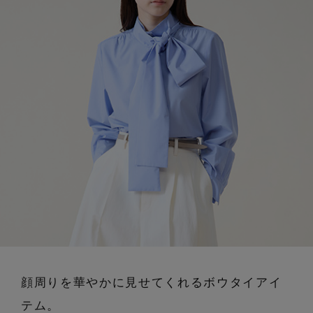
ブランド
会員情報
最旬！トレンドワード
アカウント連携
【予約】新作ウェアをチェック
アイテム一覧
マイページ
【Tシャツ】デイリーに活躍
SALE
SUPPORT
【日傘】完全遮光・軽量傘
CATEGORY
ご利用ガイド
【サンダル】ビーサンの季節！
ウェア
【リネン】涼しい夏素材
カスタマーサポート
顔周りを華やかに見せてくれるボウタイアイ
シューズ
すべてのウェア
テム。
【CFCL】注目のPOP-UP