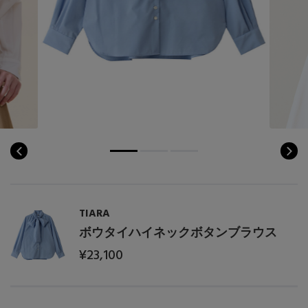
コート
特集一覧
バッグ・小物
コサージュ・ブローチ
ベルト
クラッチバッグ
ルームウェア・パジャマ
水着・スイムウェア
NEW IN BRAND
アンクレット
グローブ
ボストンバッグ
チャーム
レッグウェア
BRAND NEWS
スーツケース
ポーチ
HOT STYLE
チャーム・ストラップ
TIARA
EDITOR'S CLOSET
ボウタイハイネックボタンブラウス
その他(傘・ハンカチ・時計など)
¥23,100
メルマガ PICKUP