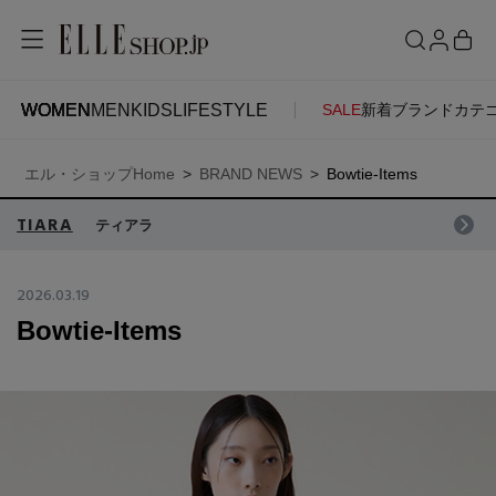
WOMEN
MEN
KIDS
LIFESTYLE
SALE
新着
ブランド
カテ
WOMEN
MEN
KIDS
LIFESTYLE
ACCOUNT
エル・ショップHome
BRAND NEWS
Bowtie‐Items
ITEMS
お気に入りアイテム
SEE RESULTS
TIARA
ティアラ
新着アイテム
お気に入りブランド
2026.03.19
Bowtie‐Items
再入荷アイテム
ご注文履歴
ランキング
ポイント・クーポン