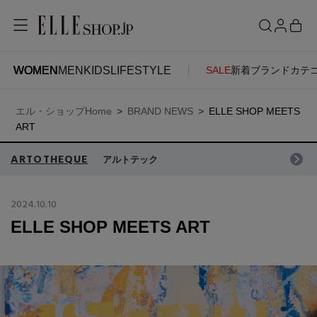
WOMEN
MEN
KIDS
LIFESTYLE
SALE
新着
ブランド
カテ
WOMEN
MEN
KIDS
LIFESTYLE
ACCOUNT
エル・ショップHome
BRAND NEWS
ELLE SHOP MEETS
ITEMS
お気に入りアイテム
ART
SEE RESULTS
ARTOTHEQUE
アルトテック
新着アイテム
お気に入りブランド
2024.10.10
ELLE SHOP MEETS ART
再入荷アイテム
ご注文履歴
ランキング
ポイント・クーポン