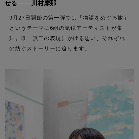
せる―― 川村摩那
エル・ショップについて
バッグ・財布
すべてのシューズ
ブラウス・シャツ
【レース】上品な透け感
9月27日開始の第一弾では「物語をめぐる旅」
ファッション小物
すべてのバッグ・財布
お知らせ
サンダル
というテーマに6組の気鋭アーティストが集
カットソー・Tシャツ
【雨の日】急な雨対策グッズ
結。唯一無二の表現にかける思い、それぞれ
アクセサリー
すべてのファッション小物
カゴバッグ
パンプス
よくあるご質問
ワンピース・チュニック
の紡ぐストーリーに迫ります。
【限定】ここでしか買えないアイテム
ランジェリー
すべてのアクセサリー
ストール・マフラー・ケープ
ショルダーバッグ
スニーカー
パンツ
スポーツ
【ペプラム】トレンドシルエット
すべてのランジェリー
ピアス・イヤリング
帽子・イヤーマフ
トートバッグ
フラットシューズ
スカート
ログアウト
すべてのスポーツ
『ELLE』最新号掲載
ランジェリー
ネックレス
ヘアアクセサリー
ハンドバッグ
レインシューズ
ジャケット
ウェア
【ジュエリー】シルバーでクールに
インナー
バングル・ブレスレット
スマートフォンケース・タブレットケース
財布・小物
ブーツ
ニット
CONTENTS
シューズ
リング
アイウェア
ボディバッグ・ウェストポーチ