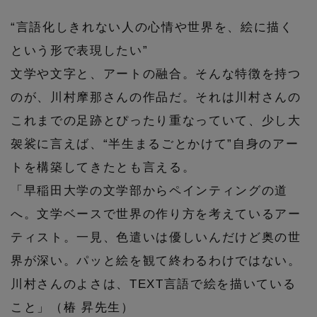
PERSONAL COLOR
“言語化しきれない人の心情や世界を、絵に描く
という形で表現したい”
エディター厳選ギフト
文学や文字と、アートの融合。そんな特徴を持つ
のが、川村摩那さんの作品だ。それは川村さんの
これまでの足跡とぴったり重なっていて、少し大
袈裟に言えば、“半生まるごとかけて”自身のアー
トを構築してきたとも言える。
「早稲田大学の文学部からペインティングの道
へ。文学ベースで世界の作り方を考えているアー
ティスト。一見、色遣いは優しいんだけど奥の世
界が深い。パッと絵を観て終わるわけではない。
川村さんのよさは、TEXT言語で絵を描いている
こと」（椿 昇先生）