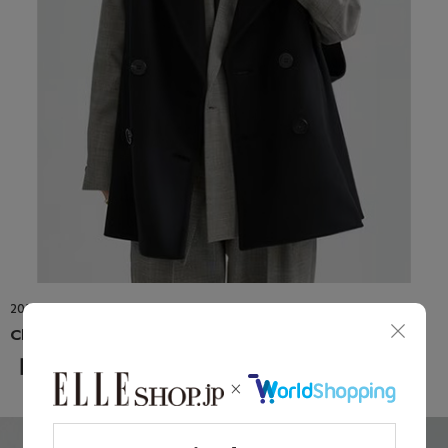
2026.08.07
Chaos
【WEEKLY RANKING】-8/4 UP DATE-