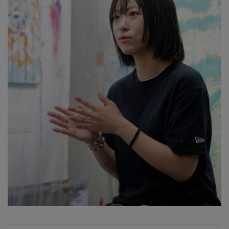
コート
特集一覧
バッグ・小物
コサージュ・ブローチ
ベルト
クラッチバッグ
ルームウェア・パジャマ
水着・スイムウェア
NEW IN BRAND
アンクレット
グローブ
ボストンバッグ
チャーム
レッグウェア
BRAND NEWS
スーツケース
ポーチ
HOT STYLE
チャーム・ストラップ
EDITOR'S CLOSET
その他(傘・ハンカチ・時計など)
メルマガ PICKUP