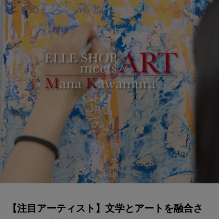
ブランド
会員情報
最旬！トレンドワード
アカウント連携
【予約】新作ウェアをチェック
アイテム一覧
マイページ
【Tシャツ】デイリーに活躍
SALE
SUPPORT
【日傘】完全遮光・軽量傘
CATEGORY
ご利用ガイド
【サンダル】ビーサンの季節！
ウェア
【リネン】涼しい夏素材
カスタマーサポート
シューズ
すべてのウェア
【注目アーティスト】文学とアートを融合さ
【CFCL】注目のPOP-UP