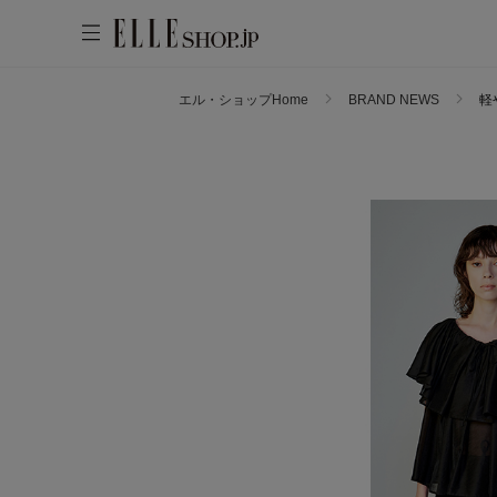
エル・ショップHome
BRAND NEWS
軽
WOMEN
MEN
KIDS
LIFESTYLE
ACCOUNT
ITEMS
お気に入りアイテム
新着アイテム
お気に入りブランド
再入荷アイテム
ご注文履歴
ランキング
ポイント・クーポン
ブランド
会員情報
最旬！トレンドワード
アカウント連携
アイテム一覧
【雨の日】急な雨対策グッズ
マイページ
SALE
【Tシャツ】デイリーに活躍
【サンダル】ビーサンの季節！