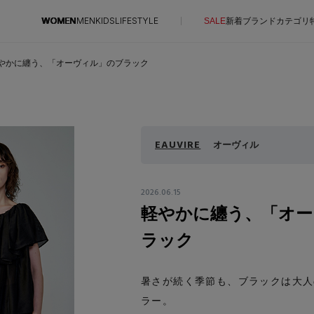
WOMEN
MEN
KIDS
LIFESTYLE
SALE
新着
ブランド
カテゴリ
やかに纏う、「オーヴィル」のブラック
CONTENTS
SUPPORT
特集一覧
ご利用ガイド
EAUVIRE
オーヴィル
NEW IN BRAND
カスタマーサポート
BRAND NEWS
エル・ショップについて
2026.06.15
HOT STYLE
軽やかに纏う、「オー
お知らせ
EDITOR'S CLOSET
よくあるご質問
ラック
メルマガ PICKUP
PERSONAL COLOR
暑さが続く季節も、ブラックは大人
エディター厳選ギフト
ラー。