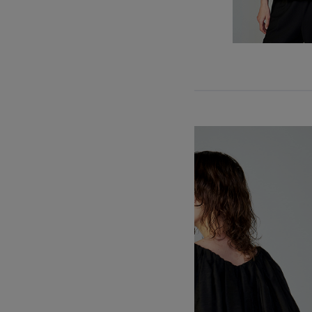
CATEGORY
【ワンピース】猛暑日はこれ！
ウェア
【リネン】涼しい夏素材
シューズ
【CFCL】注目のPOP-UP
すべてのウェア
ログアウト
【レース】上品な透け感
バッグ・財布
ブラウス・シャツ
すべてのシューズ
【限定】ここでしか買えないアイテム
カットソー・Tシャツ
ファッション小物
サンダル
すべてのバッグ・財布
【ペプラム】トレンドシルエット
ワンピース・チュニック
パンプス
アクセサリー
カゴバッグ
すべてのファッション小物
『ELLE』最新号掲載
パンツ
スニーカー
ショルダーバッグ
ランジェリー
ストール・マフラー・ケープ
すべてのアクセサリー
【ジュエリー】シルバーでクールに
スカート
フラットシューズ
トートバッグ
帽子・イヤーマフ
スポーツ
ピアス・イヤリング
すべてのランジェリー
ジャケット
レインシューズ
ハンドバッグ
ヘアアクセサリー
ネックレス
ランジェリー
すべてのスポーツ
ニット
ブーツ
財布・小物
スマートフォンケース・タブレットケース
バングル・ブレスレット
インナー
ウェア
コート
ボディバッグ・ウェストポーチ
アイウェア
リング
シューズ
ルームウェア・パジャマ
クラッチバッグ
ベルト
コサージュ・ブローチ
バッグ・小物
ボストンバッグ
グローブ
アンクレット
水着・スイムウェア
スーツケース
レッグウェア
チャーム