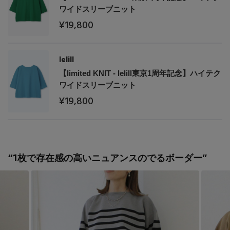
Stay in
the Loop
ワイドスリーブニット
¥19,800
ELLE SHOP 公式アプリ
lelill
【limited KNIT - lelill東京1周年記念】ハイテク
ワイドスリーブニット
¥19,800
“1枚で存在感の高いニュアンスのでるボーダー”