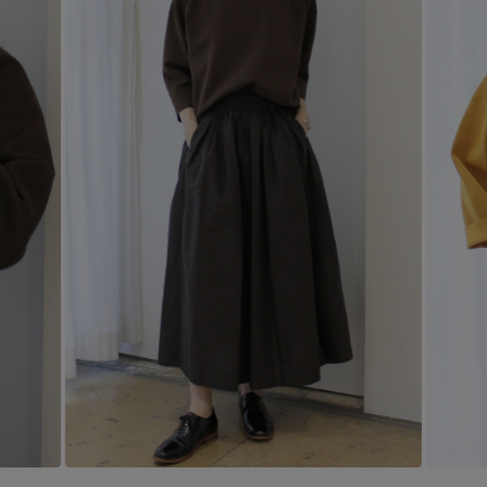
コート
特集一覧
バッグ・小物
コサージュ・ブローチ
ベルト
クラッチバッグ
ルームウェア・パジャマ
水着・スイムウェア
NEW IN BRAND
アンクレット
グローブ
ボストンバッグ
チャーム
レッグウェア
BRAND NEWS
スーツケース
ポーチ
HOT STYLE
チャーム・ストラップ
EDITOR'S CLOSET
その他(傘・ハンカチ・時計など)
メルマガ PICKUP