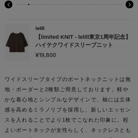
PERSONAL COLOR
lelill
エディター厳選ギフト
【limited KNIT - lelill東京1周年記念】
ハイテクワイドスリーブニット
¥19,800
ワイドスリーブタイプのボートネックニットは無
地・ボーダーと2種類ご用意しております。軽や
かな着心地とシンプルなデザインで、袖には立体
感を高めるミラノリブを採用し、新しいエッセン
スを入れることでより1枚でこなれた印象に。程
よいボートネックが女性らしく、ネックレスとも