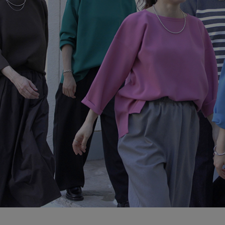
ブランド
会員情報
最旬！トレンドワード
アカウント連携
【予約】新作ウェアをチェック
アイテム一覧
マイページ
【Tシャツ】デイリーに活躍
SALE
SUPPORT
【日傘】完全遮光・軽量傘
CATEGORY
ご利用ガイド
【サンダル】ビーサンの季節！
ウェア
【リネン】涼しい夏素材
カスタマーサポート
シューズ
すべてのウェア
【CFCL】注目のPOP-UP