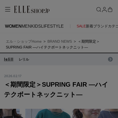
WOMEN
MEN
KIDS
LIFESTYLE
SALE
新着
ブランド
カテ
WOMEN
MEN
KIDS
LIFESTYLE
ACCOUNT
エル・ショップHome
BRAND NEWS
＜期間限定＞
ITEMS
お気に入りアイテム
SUPRING FAIR ―ハイテクボートネックニット―
SEE RESULTS
lelill
レリル
新着アイテム
お気に入りブランド
2026.02.17
＜期間限定＞SUPRING FAIR ―ハイ
再入荷アイテム
ご注文履歴
テクボートネックニット―
ランキング
ポイント・クーポン