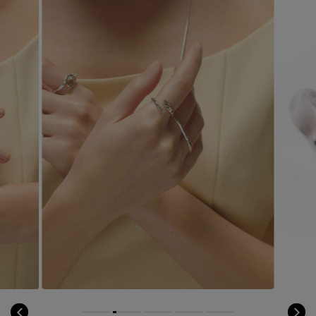
コート
特集一覧
バッグ・小物
コサージュ・ブローチ
ベルト
クラッチバッグ
ルームウェア・パジャマ
水着・スイムウェア
NEW IN BRAND
アンクレット
グローブ
ボストンバッグ
チャーム
レッグウェア
BRAND NEWS
スーツケース
ポーチ
HOT STYLE
チャーム・ストラップ
EDITOR'S CLOSET
その他(傘・ハンカチ・時計など)
メルマガ PICKUP