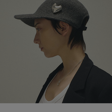
ブランド
会員情報
最旬！トレンドワード
アカウント連携
【予約】新作ウェアをチェック
アイテム一覧
マイページ
【Tシャツ】デイリーに活躍
SALE
SUPPORT
【日傘】完全遮光・軽量傘
CATEGORY
ご利用ガイド
【サンダル】ビーサンの季節！
ウェア
【リネン】涼しい夏素材
カスタマーサポート
シューズ
すべてのウェア
【CFCL】注目のPOP-UP