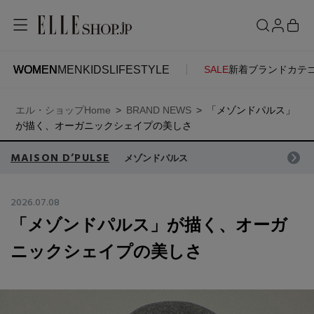
WOMEN
MEN
KIDS
LIFESTYLE
SALE
新着
ブランド
カテ
WOMEN
MEN
KIDS
LIFESTYLE
ACCOUNT
エル・ショップHome
BRAND NEWS
「メゾンドパルス」
ITEMS
お気に入りアイテム
が描く、オーガニックシェイプの美しさ
SEE RESULTS
MAISON D’PULSE
メゾンドパルス
新着アイテム
お気に入りブランド
2026.07.08
「メゾンドパルス」が描く、オーガ
再入荷アイテム
ご注文履歴
ニックシェイプの美しさ
ランキング
ポイント・クーポン