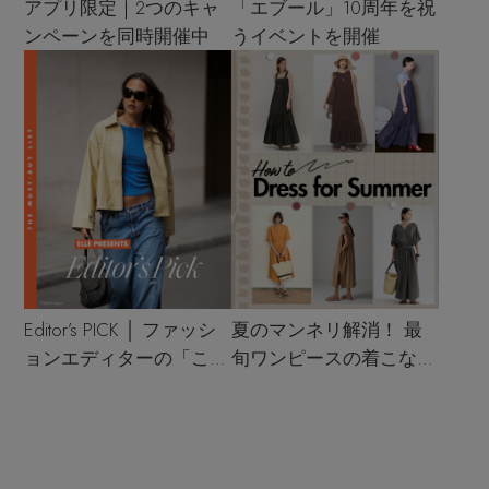
アプリ限定｜2つのキャ
「エブール」10周年を祝
ンペーンを同時開催中
うイベントを開催
Editor’s PICK │ ファッシ
夏のマンネリ解消！ 最
ョンエディターの「これ
旬ワンピースの着こなし
買い！」リスト
サンプル