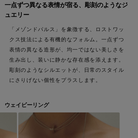
エル・ショップについて
一点ずつ異なる表情が宿る、彫刻のようなジ
バッグ・財布
すべてのシューズ
ブラウス・シャツ
ュエリー
【レース】上品な透け感
ファッション小物
すべてのバッグ・財布
お知らせ
サンダル
カットソー・Tシャツ
「メゾンドパルス」を象徴する、ロストワッ
【雨の日】急な雨対策グッズ
クス技法による有機的なフォルム。一点ずつ
アクセサリー
すべてのファッション小物
カゴバッグ
パンプス
よくあるご質問
ワンピース・チュニック
表情の異なる造形が、均一ではない美しさを
【限定】ここでしか買えないアイテム
ランジェリー
すべてのアクセサリー
生み出し、装いに静かな存在感を添えます。
ストール・マフラー・ケープ
ショルダーバッグ
スニーカー
パンツ
彫刻のようなシルエットが、日常のスタイル
スポーツ
【ペプラム】トレンドシルエット
すべてのランジェリー
ピアス・イヤリング
帽子・イヤーマフ
にさりげない個性をプラスします。
トートバッグ
フラットシューズ
スカート
ログアウト
すべてのスポーツ
『ELLE』最新号掲載
ランジェリー
ネックレス
ヘアアクセサリー
ハンドバッグ
レインシューズ
ウェイビーリング
ジャケット
ウェア
【ジュエリー】シルバーでクールに
インナー
バングル・ブレスレット
スマートフォンケース・タブレットケース
財布・小物
ブーツ
ニット
CONTENTS
シューズ
リング
アイウェア
ボディバッグ・ウェストポーチ