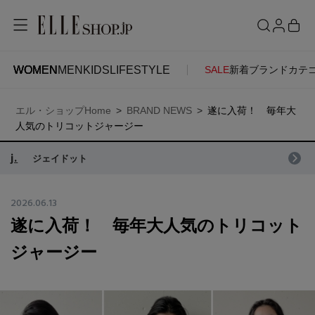
WOMEN
MEN
KIDS
LIFESTYLE
SALE
新着
ブランド
カテ
WOMEN
MEN
KIDS
LIFESTYLE
ACCOUNT
エル・ショップHome
BRAND NEWS
遂に入荷！ 毎年大
ITEMS
お気に入りアイテム
人気のトリコットジャージー
SEE RESULTS
j.
ジェイドット
新着アイテム
お気に入りブランド
2026.06.13
遂に入荷！ 毎年大人気のトリコット
再入荷アイテム
ご注文履歴
ジャージー
ランキング
ポイント・クーポン