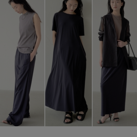
ブランド
会員情報
最旬！トレンドワード
アカウント連携
【雨の日】急な雨対策グッズ
アイテム一覧
マイページ
【Tシャツ】デイリーに活躍
SALE
SUPPORT
【サンダル】ビーサンの季節！
CATEGORY
ご利用ガイド
【ワンピース】猛暑日はこれ！
ウェア
【リネン】涼しい夏素材
カスタマーサポート
シューズ
すべてのウェア
【CFCL】注目のPOP-UP