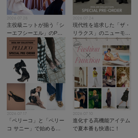
2026.07.28
2026.07.24
主役級ニットが揃う「シ
現代性を追求した「ザ・
ーエフシーエル」のPOP
リラクス」のニューモダ
UPがスタート
ンクラシック
2026.07.17
2026.07.10
「ペリーコ」と「ペリー
進化する高機能アイテム
コ サニー」で始める秋
で夏本番も快適に！
支度