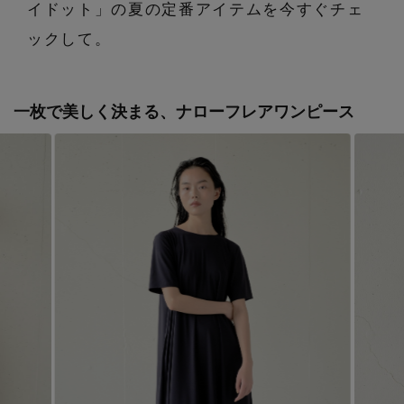
イドット」の夏の定番アイテムを今すぐチェ
コート
特集一覧
バッグ・小物
ックして。
コサージュ・ブローチ
ベルト
クラッチバッグ
ルームウェア・パジャマ
水着・スイムウェア
NEW IN BRAND
アンクレット
グローブ
一枚で美しく決まる、ナローフレアワンピース
ボストンバッグ
チャーム
レッグウェア
BRAND NEWS
スーツケース
ポーチ
HOT STYLE
チャーム・ストラップ
EDITOR'S CLOSET
その他(傘・ハンカチ・時計など)
メルマガ PICKUP