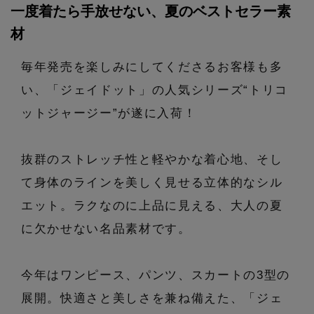
エル・ショップについて
一度着たら手放せない、夏のベストセラー素
バッグ・財布
すべてのシューズ
ブラウス・シャツ
材
【レース】上品な透け感
ファッション小物
すべてのバッグ・財布
お知らせ
サンダル
カットソー・Tシャツ
毎年発売を楽しみにしてくださるお客様も多
【限定】ここでしか買えないアイテム
い、「ジェイドット」の人気シリーズ“トリコ
アクセサリー
すべてのファッション小物
カゴバッグ
パンプス
よくあるご質問
ワンピース・チュニック
ットジャージー”が遂に入荷！
【ペプラム】トレンドシルエット
ランジェリー
すべてのアクセサリー
ストール・マフラー・ケープ
ショルダーバッグ
スニーカー
パンツ
抜群のストレッチ性と軽やかな着心地、そし
スポーツ
『ELLE』最新号掲載
すべてのランジェリー
ピアス・イヤリング
帽子・イヤーマフ
て身体のラインを美しく見せる立体的なシル
トートバッグ
フラットシューズ
スカート
ログアウト
エット。ラクなのに上品に見える、大人の夏
すべてのスポーツ
【ジュエリー】シルバーでクールに
ランジェリー
ネックレス
ヘアアクセサリー
ハンドバッグ
に欠かせない名品素材です。
レインシューズ
ジャケット
ウェア
インナー
バングル・ブレスレット
スマートフォンケース・タブレットケース
財布・小物
今年はワンピース、パンツ、スカートの3型の
ブーツ
ニット
CONTENTS
シューズ
展開。快適さと美しさを兼ね備えた、「ジェ
リング
アイウェア
ボディバッグ・ウェストポーチ