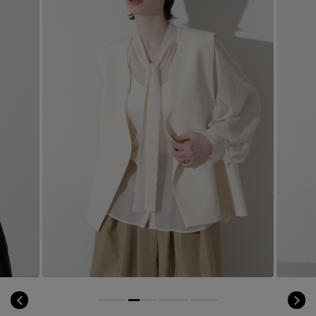
コート
特集一覧
バッグ・小物
コサージュ・ブローチ
ベルト
クラッチバッグ
ルームウェア・パジャマ
水着・スイムウェア
NEW IN BRAND
アンクレット
グローブ
ボストンバッグ
チャーム
レッグウェア
BRAND NEWS
スーツケース
ポーチ
HOT STYLE
チャーム・ストラップ
EDITOR'S CLOSET
その他(傘・ハンカチ・時計など)
メルマガ PICKUP