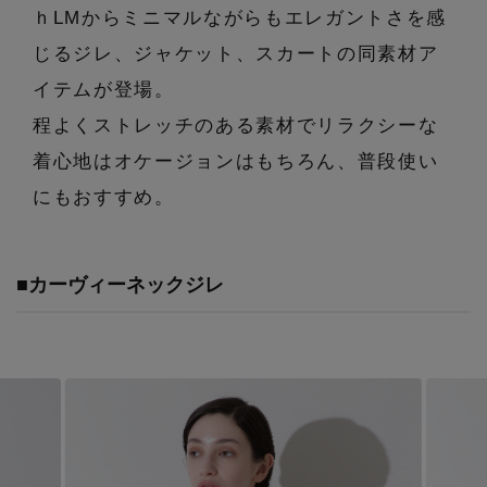
エル・ショップについて
ｈLMからミニマルながらもエレガントさを感
バッグ・財布
すべてのシューズ
ブラウス・シャツ
じるジレ、ジャケット、スカートの同素材ア
【レース】上品な透け感
ファッション小物
すべてのバッグ・財布
お知らせ
イテムが登場。
サンダル
カットソー・Tシャツ
程よくストレッチのある素材でリラクシーな
【限定】ここでしか買えないアイテム
アクセサリー
すべてのファッション小物
カゴバッグ
着心地はオケージョンはもちろん、普段使い
パンプス
よくあるご質問
ワンピース・チュニック
【ペプラム】トレンドシルエット
にもおすすめ。
ランジェリー
すべてのアクセサリー
ストール・マフラー・ケープ
ショルダーバッグ
スニーカー
パンツ
スポーツ
『ELLE』最新号掲載
すべてのランジェリー
ピアス・イヤリング
帽子・イヤーマフ
■カーヴィーネックジレ
トートバッグ
フラットシューズ
スカート
ログアウト
すべてのスポーツ
【ジュエリー】シルバーでクールに
ランジェリー
ネックレス
ヘアアクセサリー
ハンドバッグ
レインシューズ
ジャケット
ウェア
インナー
バングル・ブレスレット
スマートフォンケース・タブレットケース
財布・小物
ブーツ
ニット
CONTENTS
シューズ
リング
アイウェア
ボディバッグ・ウェストポーチ