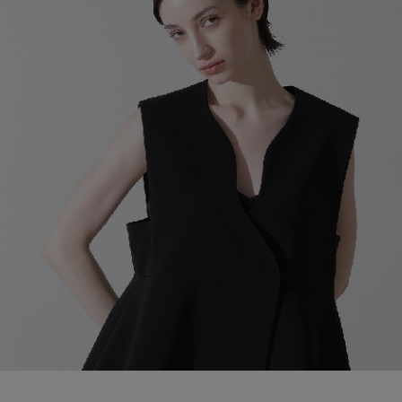
ブランド
会員情報
最旬！トレンドワード
アカウント連携
【雨の日】急な雨対策グッズ
アイテム一覧
マイページ
【Tシャツ】デイリーに活躍
SALE
SUPPORT
【サンダル】ビーサンの季節！
CATEGORY
ご利用ガイド
【ワンピース】猛暑日はこれ！
ウェア
【リネン】涼しい夏素材
カスタマーサポート
シューズ
すべてのウェア
【CFCL】注目のPOP-UP