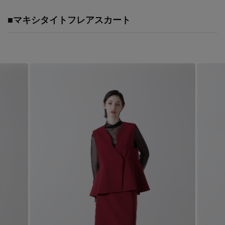
Stay in
the Loop
■マキシタイトフレアスカート
ELLE SHOP 公式アプリ