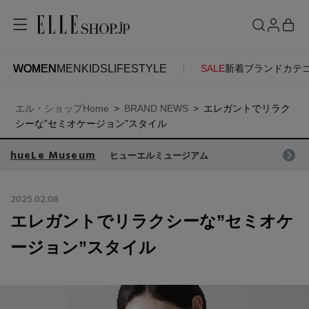
WOMEN
MEN
KIDS
LIFESTYLE
SALE
新着
ブランド
カテ
WOMEN
MEN
KIDS
LIFESTYLE
ACCOUNT
エル・ショップHome
BRAND NEWS
エレガントでリラク
ITEMS
お気に入りアイテム
シーな”セミオケージョン”スタイル
SEE RESULTS
hueLe Museum
ヒューエルミュージアム
新着アイテム
お気に入りブランド
2025.02.08
エレガントでリラクシーな”セミオケ
再入荷アイテム
ご注文履歴
ージョン”スタイル
ランキング
ポイント・クーポン