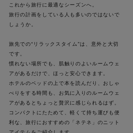
エル・ショップについて
これから旅行に最適なシーズンへ。
バッグ・財布
すべてのシューズ
ブラウス・シャツ
旅行の計画をしている人も多いのではないで
【レース】上品な透け感
ファッション小物
すべてのバッグ・財布
お知らせ
しょうか。
サンダル
カットソー・Tシャツ
【限定】ここでしか買えないアイテム
アクセサリー
すべてのファッション小物
カゴバッグ
旅先での“リラックスタイム”は、意外と大切
パンプス
よくあるご質問
ワンピース・チュニック
【ペプラム】トレンドシルエット
です。
ランジェリー
すべてのアクセサリー
ストール・マフラー・ケープ
ショルダーバッグ
スニーカー
慣れない場所でも、肌触りのよいルームウェ
パンツ
スポーツ
『ELLE』最新号掲載
すべてのランジェリー
アがあるだけで、ほっと安心できます。
ピアス・イヤリング
帽子・イヤーマフ
トートバッグ
フラットシューズ
スカート
ログアウト
ホテルのベッドの上で本を読んだり、おしゃ
すべてのスポーツ
【ジュエリー】シルバーでクールに
ランジェリー
ネックレス
べりをする時間も、お気に入りのルームウェ
ヘアアクセサリー
ハンドバッグ
レインシューズ
ジャケット
アがあるとちょっと贅沢に感じられるはず。
ウェア
インナー
バングル・ブレスレット
コンパクトにたためて、軽くて持ち運びも便
スマートフォンケース・タブレットケース
財布・小物
ブーツ
ニット
CONTENTS
利な、旅行におすすめの「ネテネ」のニット
シューズ
リング
アイウェア
アイテムをご紹介します。
ボディバッグ・ウェストポーチ