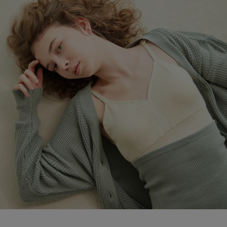
ブランド
会員情報
最旬！トレンドワード
アカウント連携
【雨の日】急な雨対策グッズ
アイテム一覧
マイページ
【Tシャツ】デイリーに活躍
SALE
SUPPORT
【サンダル】ビーサンの季節！
CATEGORY
ご利用ガイド
【ワンピース】猛暑日はこれ！
ウェア
【リネン】涼しい夏素材
カスタマーサポート
シューズ
すべてのウェア
【CFCL】注目のPOP-UP