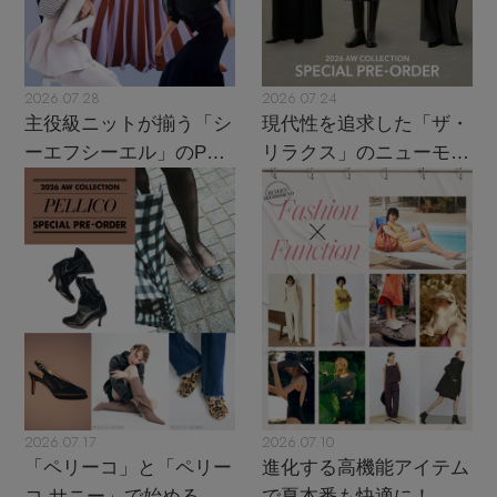
2026.07.28
2026.07.24
主役級ニットが揃う「シ
現代性を追求した「ザ・
ーエフシーエル」のPOP
リラクス」のニューモダ
UPがスタート
ンクラシック
2026.07.17
2026.07.10
「ペリーコ」と「ペリー
進化する高機能アイテム
コ サニー」で始める秋
で夏本番も快適に！