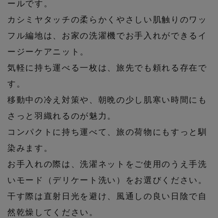
ールです。
カシミヤタッチの柔らかくやさしい肌触りのワッ
フル編地は、お家の洗濯機でお手入れができるイ
ージーケアニット。
気軽に持ち運べる一枚は、旅先でも頼れる存在で
す。
移動中の冷え対策や、朝晩の少し肌寒い時間にも
さっと羽織れるのが魅力。
主役級ニットが揃う「シーエフシーエル」の
POP UPがスタート
コンパクトに持ち運べて、旅の荷物にもすっと馴
染みます。
お手入れの際は、洗濯ネットをご使用のうえ手洗
いモード（デリケート洗い）をお選びください。
干す際は直射日光を避け、風通しの良い日陰で自
然乾燥してください。