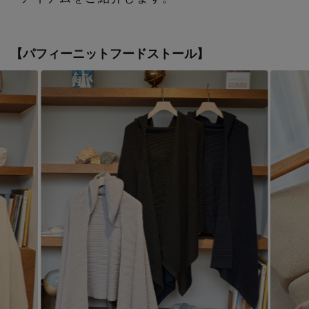
コート
特集一覧
バッグ・小物
コサージュ・ブローチ
ベルト
クラッチバッグ
【パフィーニットフードストール】
ルームウェア・パジャマ
水着・スイムウェア
NEW IN BRAND
アンクレット
グローブ
ボストンバッグ
チャーム
レッグウェア
BRAND NEWS
スーツケース
ポーチ
HOT STYLE
チャーム・ストラップ
EDITOR'S CLOSET
その他(傘・ハンカチ・時計など)
メルマガ PICKUP