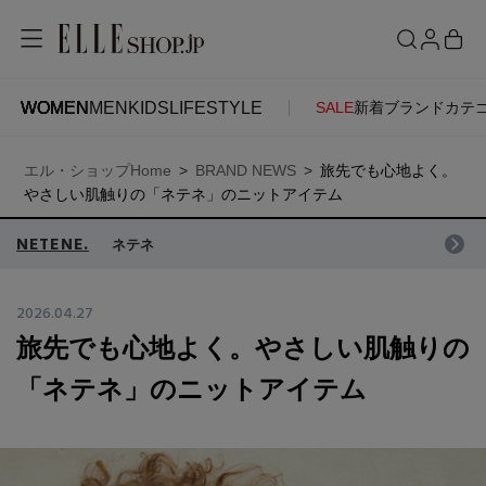
WOMEN
MEN
KIDS
LIFESTYLE
SALE
新着
ブランド
カテ
WOMEN
MEN
KIDS
LIFESTYLE
ACCOUNT
エル・ショップHome
BRAND NEWS
旅先でも心地よく。
ITEMS
お気に入りアイテム
やさしい肌触りの「ネテネ」のニットアイテム
SEE RESULTS
NETENE.
ネテネ
新着アイテム
お気に入りブランド
2026.04.27
旅先でも心地よく。やさしい肌触りの
再入荷アイテム
ご注文履歴
「ネテネ」のニットアイテム
ランキング
ポイント・クーポン