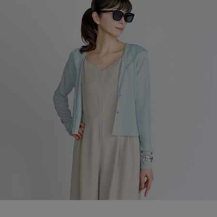
ブランド
会員情報
最旬！トレンドワード
アカウント連携
【雨の日】急な雨対策グッズ
アイテム一覧
マイページ
【Tシャツ】デイリーに活躍
SALE
SUPPORT
【サンダル】ビーサンの季節！
CATEGORY
ご利用ガイド
【ワンピース】猛暑日はこれ！
ウェア
【リネン】涼しい夏素材
カスタマーサポート
シューズ
すべてのウェア
【CFCL】注目のPOP-UP