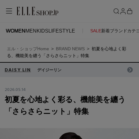
WOMEN
MEN
KIDS
LIFESTYLE
SALE
新着
ブランド
カテ
WOMEN
MEN
KIDS
LIFESTYLE
ACCOUNT
エル・ショップHome
BRAND NEWS
初夏を心地よく彩
ITEMS
お気に入りアイテム
る、機能美を纏う「さらさらニット」特集
SEE RESULTS
DAISY LIN
デイジーリン
新着アイテム
お気に入りブランド
2026.05.14
初夏を心地よく彩る、機能美を纏う
再入荷アイテム
ご注文履歴
「さらさらニット」特集
ランキング
ポイント・クーポン