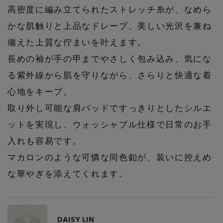
高密度に編み立てられたストレッチ糸が、なめら
PERSONAL COLOR
かな肌触りと上品なドレープ、美しい光沢を兼ね
備えた上質な佇まいを叶えます。
エディター厳選ギフト
長めの袖が手の甲までやさしく包み込み、気にな
る紫外線から肌を守りながら、さらりと快適な着
心地をキープ。
取り外し可能な肩パッドですっきりとしたシルエ
ットを実現し、ウォッシャブル仕様で日常のお手
入れも容易です。
マカロンのような可憐な同色釦が、装いに控えめ
な華やぎを添えてくれます。
DAISY LIN