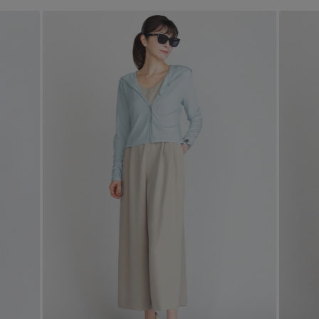
エル・ショップについて
バッグ・財布
すべてのシューズ
ブラウス・シャツ
【レース】上品な透け感
ファッション小物
すべてのバッグ・財布
お知らせ
サンダル
カットソー・Tシャツ
【限定】ここでしか買えないアイテム
アクセサリー
すべてのファッション小物
カゴバッグ
パンプス
よくあるご質問
ワンピース・チュニック
【ペプラム】トレンドシルエット
ランジェリー
すべてのアクセサリー
ストール・マフラー・ケープ
ショルダーバッグ
スニーカー
パンツ
スポーツ
『ELLE』最新号掲載
すべてのランジェリー
ピアス・イヤリング
帽子・イヤーマフ
トートバッグ
フラットシューズ
スカート
ログアウト
すべてのスポーツ
【ジュエリー】シルバーでクールに
ランジェリー
ネックレス
ヘアアクセサリー
ハンドバッグ
レインシューズ
ジャケット
ウェア
インナー
バングル・ブレスレット
スマートフォンケース・タブレットケース
財布・小物
ブーツ
ニット
CONTENTS
シューズ
リング
アイウェア
ボディバッグ・ウェストポーチ