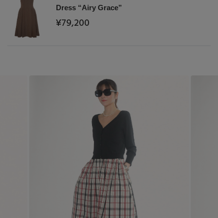
Stay in
the Loop
Dress “Airy Grace”
¥79,200
ELLE SHOP 公式アプリ