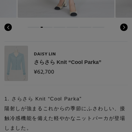
コート
特集一覧
バッグ・小物
コサージュ・ブローチ
ベルト
クラッチバッグ
ルームウェア・パジャマ
水着・スイムウェア
NEW IN BRAND
アンクレット
グローブ
ボストンバッグ
チャーム
レッグウェア
BRAND NEWS
DAISY LIN
スーツケース
さらさら Knit “Cool Parka”
ポーチ
¥62,700
HOT STYLE
チャーム・ストラップ
EDITOR'S CLOSET
1. さらさら Knit “Cool Parka”
その他(傘・ハンカチ・時計など)
陽射しが強まるこれからの季節にふさわしい、接
メルマガ PICKUP
触冷感機能を備えた軽やかなニットパーカが登場
しました。