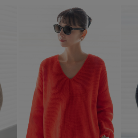
エル・ショップについて
バッグ・財布
すべてのシューズ
ブラウス・シャツ
【レース】上品な透け感
ファッション小物
すべてのバッグ・財布
お知らせ
サンダル
カットソー・Tシャツ
【限定】ここでしか買えないアイテム
アクセサリー
すべてのファッション小物
カゴバッグ
パンプス
よくあるご質問
ワンピース・チュニック
【ペプラム】トレンドシルエット
ランジェリー
すべてのアクセサリー
ストール・マフラー・ケープ
ショルダーバッグ
スニーカー
パンツ
スポーツ
『ELLE』最新号掲載
すべてのランジェリー
ピアス・イヤリング
帽子・イヤーマフ
トートバッグ
フラットシューズ
スカート
ログアウト
すべてのスポーツ
【ジュエリー】シルバーでクールに
ランジェリー
ネックレス
ヘアアクセサリー
ハンドバッグ
レインシューズ
ジャケット
ウェア
インナー
バングル・ブレスレット
スマートフォンケース・タブレットケース
財布・小物
ブーツ
ニット
CONTENTS
シューズ
リング
アイウェア
ボディバッグ・ウェストポーチ