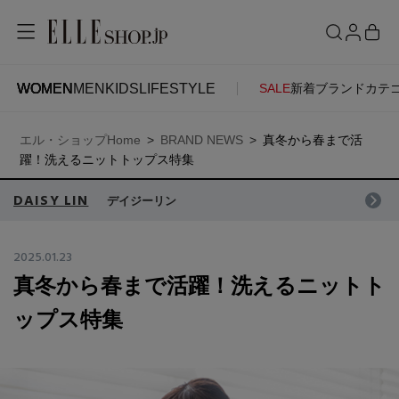
WOMEN
MEN
KIDS
LIFESTYLE
SALE
新着
ブランド
カテ
WOMEN
MEN
KIDS
LIFESTYLE
ACCOUNT
エル・ショップHome
BRAND NEWS
真冬から春まで活
ITEMS
お気に入りアイテム
躍！洗えるニットトップス特集
SEE RESULTS
DAISY LIN
デイジーリン
新着アイテム
お気に入りブランド
2025.01.23
真冬から春まで活躍！洗えるニットト
再入荷アイテム
ご注文履歴
ップス特集
ランキング
ポイント・クーポン