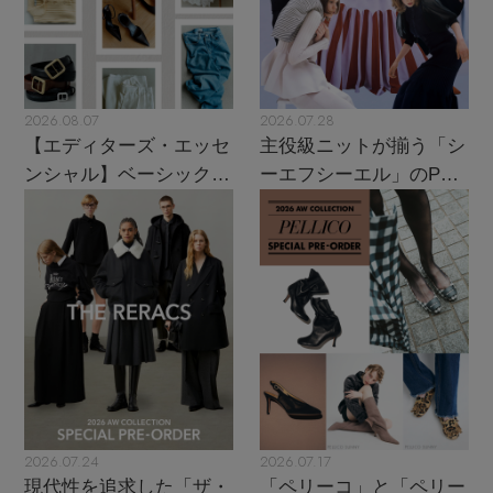
2026.08.07
2026.07.28
【エディターズ・エッセ
主役級ニットが揃う「シ
ンシャル】ベーシックと
ーエフシーエル」のPOP
トレンドが交差する16の
UPがスタート
名品
2026.07.24
2026.07.17
現代性を追求した「ザ・
「ペリーコ」と「ペリー