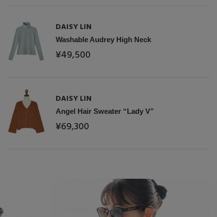
Stay in
the Loop
DAISY LIN
Washable Audrey High Neck
ELLE SHOP 公式アプリ
¥49,500
DAISY LIN
Angel Hair Sweater “Lady V”
¥69,300