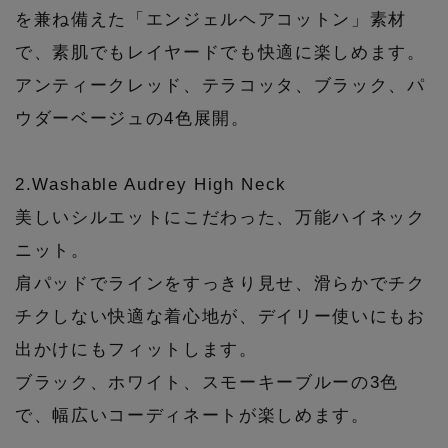
を兼ね備えた「エンジェルヘアコットン」素材
PERSONAL COLOR
で、素肌でもレイヤードでも快適に楽しめます。
アンティークレッド、テラコッタ、ブラック、パ
エディター厳選ギフト
ウダーベージュの4色展開。
2.Washable Audrey High Neck
美しいシルエットにこだわった、万能ハイネック
ニット。
肩パッドでラインをすっきり見せ、滑らかでチク
チクしない快適な着心地が、デイリー使いにもお
出かけにもフィットします。
ブラック、ホワイト、スモーキーブルーの3色
で、幅広いコーディネートが楽しめます。