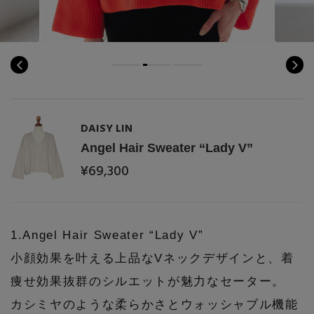
コート
特集一覧
バッグ・小物
コサージュ・ブローチ
ベルト
クラッチバッグ
ルームウェア・パジャマ
水着・スイムウェア
NEW IN BRAND
アンクレット
グローブ
ボストンバッグ
チャーム
レッグウェア
BRAND NEWS
DAISY LIN
スーツケース
Angel Hair Sweater “Lady V”
ポーチ
¥69,300
HOT STYLE
チャーム・ストラップ
EDITOR'S CLOSET
1.Angel Hair Sweater “Lady V”
その他(傘・ハンカチ・時計など)
小顔効果を叶える上品なVネックデザインと、着
メルマガ PICKUP
痩せ効果抜群のシルエットが魅力なセーター。
カシミヤのような柔らかさとウォッシャブル機能