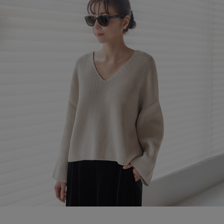
ブランド
会員情報
最旬！トレンドワード
アカウント連携
【雨の日】急な雨対策グッズ
アイテム一覧
マイページ
【Tシャツ】デイリーに活躍
SALE
SUPPORT
【サンダル】ビーサンの季節！
CATEGORY
ご利用ガイド
【ワンピース】猛暑日はこれ！
ウェア
【リネン】涼しい夏素材
カスタマーサポート
シューズ
すべてのウェア
【CFCL】注目のPOP-UP