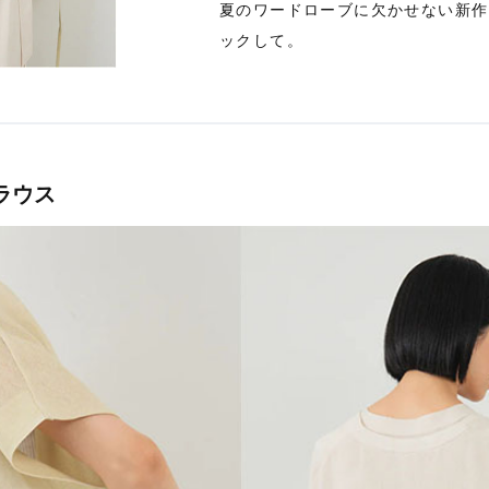
夏のワードローブに欠かせない新作
ックして。
Stay in
the Loop
ラウス
ELLE SHOP APP