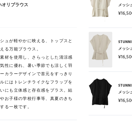
ハオリブラウス
メッシ
¥16,50
ッシュが軽やかに映える、トップスと
STUNNI
メッシ
使える万能ブラウス。
¥16,50
ュ素材を使用し、さらっとした清涼感
通気性に優れ、暑い季節でも涼しく羽
ノーカラーデザインで首元をすっきり
イルにはトレンチライクなフラップを
STUNNI
装いにも立体感と存在感をプラス。結
メッシ
ンやお子様の学校行事等、真夏のきち
¥16,50
宝する一枚です。