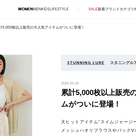
WOMEN
MEN
KIDS
LIFESTYLE
SALE
新着
ブランド
カテゴリ
計5,000枚以上販売の大人気アイテムがついに登場！
CONTENTS
SUPPORT
特集一覧
ご利用ガイド
STUNNING LURE
スタニングル
NEW IN BRAND
カスタマーサポート
BRAND NEWS
エル・ショップについて
2026.05.20
HOT STYLE
累計5,000枚以上販
お知らせ
EDITOR'S CLOSET
よくあるご質問
ムがついに登場！
メルマガ PICKUP
PERSONAL COLOR
大ヒットアイテム“スイムジャージ
エディター厳選ギフト
メッシュハオリブラウスやバックV