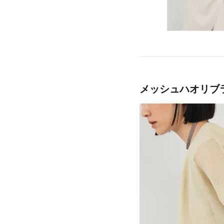
CATEGORY
【サンダル】ビーサンの季節！
ウェア
【リネン】涼しい夏素材
シューズ
【CFCL】注目のPOP-UP
すべてのウェア
ログアウト
【レース】上品な透け感
バッグ・財布
ブラウス・シャツ
すべてのシューズ
【雨の日】急な雨対策グッズ
カットソー・Tシャツ
ファッション小物
サンダル
すべてのバッグ・財布
【限定】ここでしか買えないアイテム
メッシュハオリブ
ワンピース・チュニック
パンプス
アクセサリー
カゴバッグ
すべてのファッション小物
【ペプラム】トレンドシルエット
パンツ
スニーカー
ショルダーバッグ
ランジェリー
ストール・マフラー・ケープ
すべてのアクセサリー
『ELLE』最新号掲載
スカート
フラットシューズ
トートバッグ
帽子・イヤーマフ
スポーツ
ピアス・イヤリング
すべてのランジェリー
【ジュエリー】シルバーでクールに
ジャケット
レインシューズ
ハンドバッグ
ヘアアクセサリー
ネックレス
ランジェリー
すべてのスポーツ
ニット
ブーツ
財布・小物
スマートフォンケース・タブレットケース
バングル・ブレスレット
インナー
ウェア
コート
ボディバッグ・ウェストポーチ
アイウェア
リング
シューズ
ルームウェア・パジャマ
クラッチバッグ
ベルト
コサージュ・ブローチ
バッグ・小物
ボストンバッグ
グローブ
アンクレット
水着・スイムウェア
スーツケース
レッグウェア
チャーム