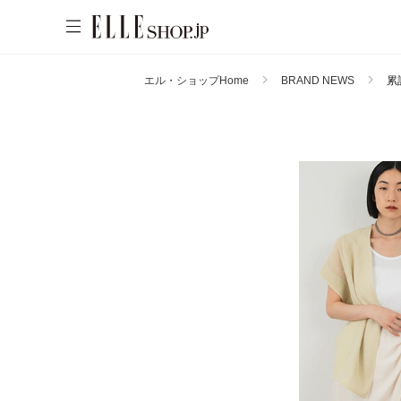
エル・ショップHome
BRAND NEWS
累
WOMEN
MEN
KIDS
LIFESTYLE
ACCOUNT
ITEMS
お気に入りアイテム
新着アイテム
お気に入りブランド
再入荷アイテム
ご注文履歴
ランキング
ポイント・クーポン
ブランド
会員情報
最旬！トレンドワード
アカウント連携
アイテム一覧
【予約】新作ウェアをチェック
マイページ
SALE
【Tシャツ】デイリーに活躍
【日傘】完全遮光・軽量傘