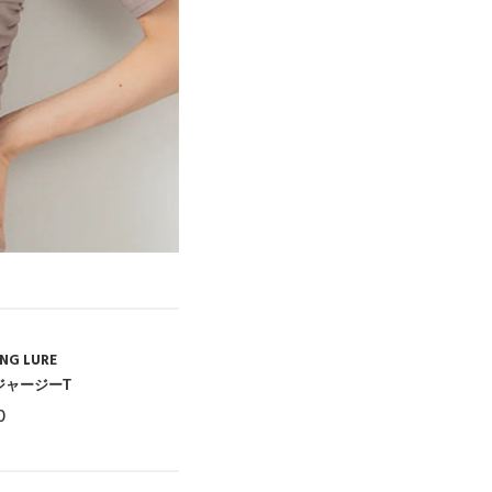
NG LURE
ジャージーT
0