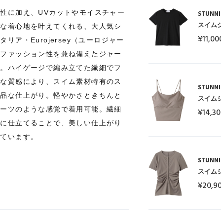
性に加え、UVカットやモイスチャー
STUNNI
スイム
適な着心地を叶えてくれる、大人気シ
¥11,00
リア・Eurojersey（ユーロジャー
とファッション性を兼ね備えたジャー
す。ハイゲージで編み立てた繊細でフ
トな質感により、スイム素材特有のス
STUNNI
上品な仕上がり。軽やかさときちんと
スイム
スーツのような感覚で着用可能。繊細
¥14,3
寧に仕立てることで、美しい仕上がり
しています。
STUNNI
スイム
¥20,9