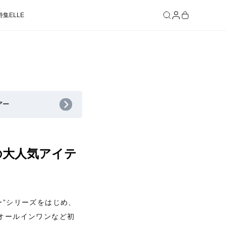
特集
ELLE
SEE RESULTS
アー
売の大人気アイテ
ー”シリーズをはじめ、
オールインワンなど初