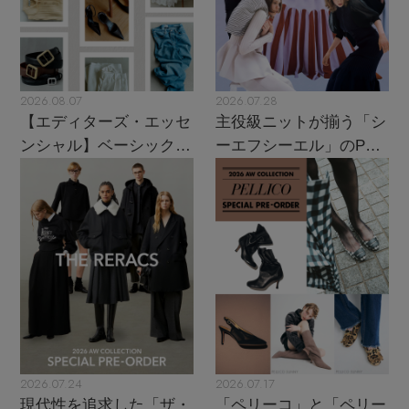
2026.08.07
2026.07.28
【エディターズ・エッセ
主役級ニットが揃う「シ
ンシャル】ベーシックと
ーエフシーエル」のPOP
トレンドが交差する16の
UPがスタート
名品
2026.07.24
2026.07.17
現代性を追求した「ザ・
「ペリーコ」と「ペリー