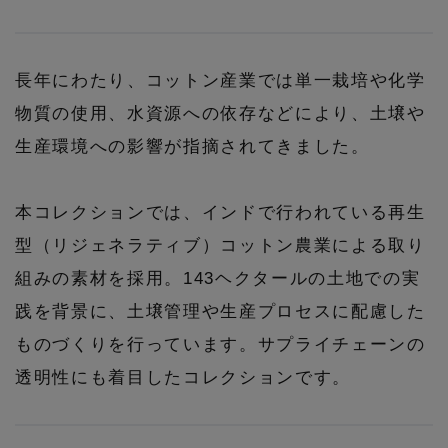
コート
特集一覧
バッグ・小物
コサージュ・ブローチ
ベルト
クラッチバッグ
ルームウェア・パジャマ
長年にわたり、コットン産業では単一栽培や化学
水着・スイムウェア
NEW IN BRAND
アンクレット
物質の使用、水資源への依存などにより、土壌や
グローブ
ボストンバッグ
生産環境への影響が指摘されてきました。
チャーム
レッグウェア
BRAND NEWS
スーツケース
本コレクションでは、インドで行われている再生
ポーチ
型（リジェネラティブ）コットン農業による取り
HOT STYLE
組みの素材を採用。143ヘクタールの土地での実
チャーム・ストラップ
践を背景に、土壌管理や生産プロセスに配慮した
EDITOR'S CLOSET
ものづくりを行っています。サプライチェーンの
その他(傘・ハンカチ・時計など)
透明性にも着目したコレクションです。
メルマガ PICKUP