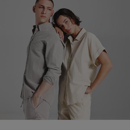
ブランド
会員情報
最旬！トレンドワード
アカウント連携
【予約】新作ウェアをチェック
アイテム一覧
マイページ
【Tシャツ】デイリーに活躍
SALE
SUPPORT
【日傘】完全遮光・軽量傘
CATEGORY
ご利用ガイド
【サンダル】ビーサンの季節！
ウェア
【リネン】涼しい夏素材
カスタマーサポート
シューズ
すべてのウェア
【CFCL】注目のPOP-UP