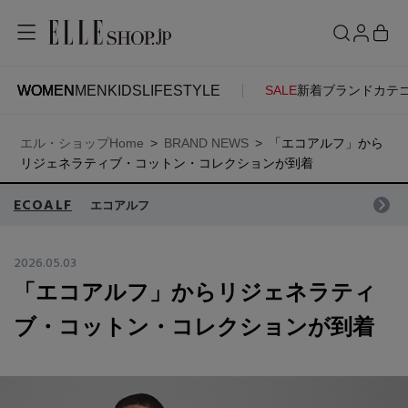
WOMEN
MEN
KIDS
LIFESTYLE
SALE
新着
ブランド
カテ
WOMEN
MEN
KIDS
LIFESTYLE
ACCOUNT
エル・ショップHome
BRAND NEWS
「エコアルフ」から
ITEMS
お気に入りアイテム
リジェネラティブ・コットン・コレクションが到着
SEE RESULTS
ECOALF
エコアルフ
新着アイテム
お気に入りブランド
2026.05.03
「エコアルフ」からリジェネラティ
再入荷アイテム
ご注文履歴
ブ・コットン・コレクションが到着
ランキング
ポイント・クーポン