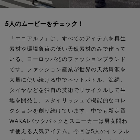
エル・ショップについて
バッグ・財布
すべてのシューズ
ブラウス・シャツ
【レース】上品な透け感
5人のムービーをチェック！
ファッション小物
すべてのバッグ・財布
お知らせ
サンダル
カットソー・Tシャツ
【限定】ここでしか買えないアイテム
「エコアルフ」は、すべてのアイテムを再生
アクセサリー
すべてのファッション小物
カゴバッグ
パンプス
よくあるご質問
ワンピース・チュニック
素材や環境負荷の低い天然素材のみで作って
【ペプラム】トレンドシルエット
ランジェリー
すべてのアクセサリー
いる、ヨーロッパ発のファッションブランド
ストール・マフラー・ケープ
ショルダーバッグ
スニーカー
パンツ
です。ファッション産業が世界の天然資源を
スポーツ
『ELLE』最新号掲載
すべてのランジェリー
ピアス・イヤリング
大量に使い続ける中でペットボトル、漁網、
帽子・イヤーマフ
トートバッグ
フラットシューズ
スカート
ログアウト
タイヤなどを独自の技術でリサイクルして生
すべてのスポーツ
【ジュエリー】シルバーでクールに
ランジェリー
ネックレス
ヘアアクセサリー
地を開発し、スタイリッシュで機能的なコレ
ハンドバッグ
レインシューズ
ジャケット
クションを創り続けています。中でも新定番
ウェア
インナー
バングル・ブレスレット
スマートフォンケース・タブレットケース
財布・小物
WAKAIバックパックとスニーカーは男女問わ
ブーツ
ニット
CONTENTS
シューズ
ず使える人気アイテム。今回は5人のインフル
リング
アイウェア
ボディバッグ・ウェストポーチ