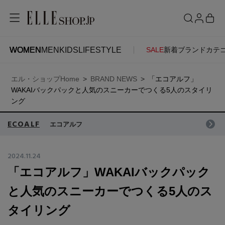
WOMEN
MEN
KIDS
LIFESTYLE
SALE
新着
ブランド
カテ
WOMEN
MEN
KIDS
LIFESTYLE
ACCOUNT
エル・ショップHome
BRAND NEWS
「エコアルフ」
ITEMS
お気に入りアイテム
WAKAIバックパックと人気のスニーカーでつくる5人のスタイリ
SEE RESULTS
ング
新着アイテム
ECOALF
お気に入りブランド
エコアルフ
2024.11.24
再入荷アイテム
ご注文履歴
「エコアルフ」WAKAIバックパック
と人気のスニーカーでつくる5人のス
ランキング
ポイント・クーポン
タイリング