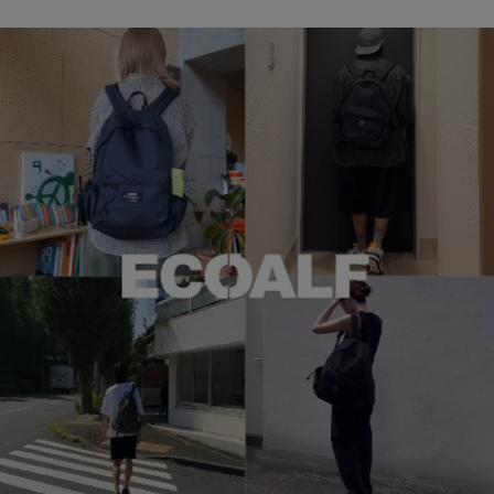
ブランド
会員情報
最旬！トレンドワード
アカウント連携
【雨の日】急な雨対策グッズ
アイテム一覧
マイページ
【Tシャツ】デイリーに活躍
SALE
SUPPORT
【サンダル】ビーサンの季節！
CATEGORY
ご利用ガイド
【ワンピース】猛暑日はこれ！
ウェア
【リネン】涼しい夏素材
カスタマーサポート
シューズ
すべてのウェア
【CFCL】注目のPOP-UP