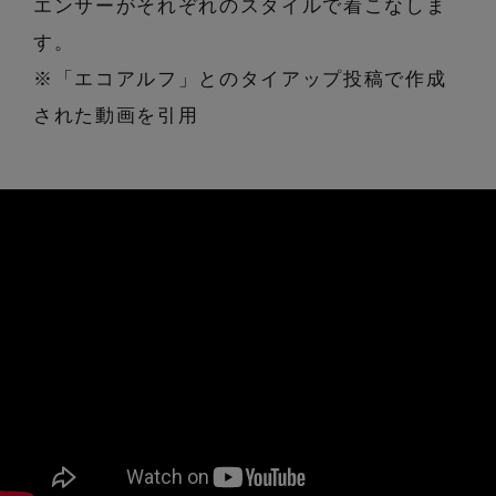
エンサーがそれぞれのスタイルで着こなしま
コート
特集一覧
バッグ・小物
す。
コサージュ・ブローチ
ベルト
クラッチバッグ
※「エコアルフ」とのタイアップ投稿で作成
ルームウェア・パジャマ
水着・スイムウェア
された動画を引用
NEW IN BRAND
アンクレット
グローブ
ボストンバッグ
チャーム
レッグウェア
BRAND NEWS
スーツケース
ポーチ
HOT STYLE
チャーム・ストラップ
EDITOR'S CLOSET
その他(傘・ハンカチ・時計など)
メルマガ PICKUP