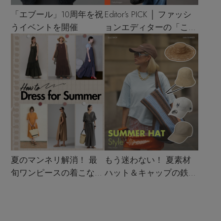
「エブール」10周年を祝
Editor’s PICK │ ファッシ
うイベントを開催
ョンエディターの「これ
買い！」リスト
夏のマンネリ解消！ 最
もう迷わない！ 夏素材
旬ワンピースの着こなし
ハット＆キャップの鉄板
サンプル
着こなし4スタイル