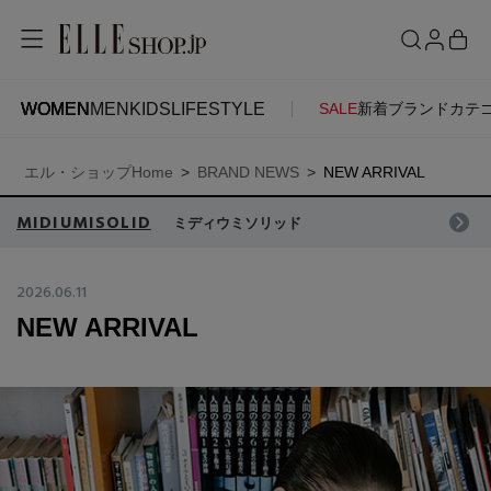
WOMEN
MEN
KIDS
LIFESTYLE
SALE
新着
ブランド
カテ
WOMEN
MEN
KIDS
LIFESTYLE
ACCOUNT
エル・ショップHome
BRAND NEWS
NEW ARRIVAL
ITEMS
お気に入りアイテム
SEE RESULTS
MIDIUMISOLID
ミディウミソリッド
新着アイテム
お気に入りブランド
2026.06.11
NEW ARRIVAL
再入荷アイテム
ご注文履歴
ランキング
ポイント・クーポン