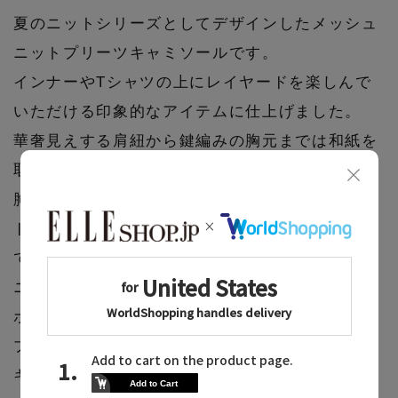
夏のニットシリーズとしてデザインしたメッシュ
ニットプリーツキャミソールです。
インナーやTシャツの上にレイヤードを楽しんで
いただける印象的なアイテムに仕上げました。
華奢見えする肩紐から鍵編みの胸元までは和紙を
取り入れたドライタッチな生地感に、
胸下のプリーツ生地はハリのある布帛プリーツを
ドッキングさせた女性らしいシルエットを表現し
ています。
ニット部分のバックは、背中が広く開いておりリ
ボン結びができる仕様。
プリーツが風にフンワリとなびくようなキレイな
キャミソールを演出します。