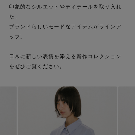
エル・ショップについて
バッグ・財布
印象的なシルエットやディテールを取り入れ
すべてのシューズ
ブラウス・シャツ
た、
【レース】上品な透け感
ファッション小物
すべてのバッグ・財布
お知らせ
サンダル
ブランドらしいモードなアイテムがラインア
カットソー・Tシャツ
【雨の日】急な雨対策グッズ
ップ。
アクセサリー
すべてのファッション小物
カゴバッグ
パンプス
よくあるご質問
ワンピース・チュニック
【限定】ここでしか買えないアイテム
ランジェリー
日常に新しい表情を添える新作コレクション
すべてのアクセサリー
ストール・マフラー・ケープ
ショルダーバッグ
スニーカー
パンツ
をぜひご覧ください。
スポーツ
【ペプラム】トレンドシルエット
すべてのランジェリー
ピアス・イヤリング
帽子・イヤーマフ
トートバッグ
フラットシューズ
スカート
ログアウト
すべてのスポーツ
『ELLE』最新号掲載
ランジェリー
ネックレス
ヘアアクセサリー
ハンドバッグ
レインシューズ
ジャケット
ウェア
【ジュエリー】シルバーでクールに
インナー
バングル・ブレスレット
スマートフォンケース・タブレットケース
財布・小物
ブーツ
ニット
CONTENTS
シューズ
リング
アイウェア
ボディバッグ・ウェストポーチ