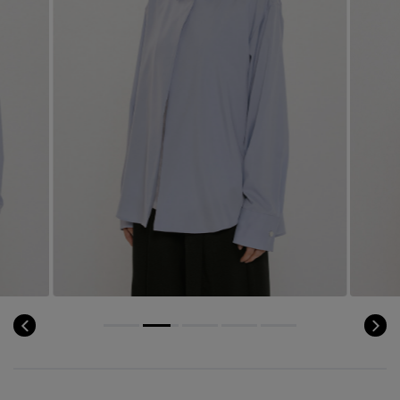
コート
特集一覧
バッグ・小物
コサージュ・ブローチ
ベルト
クラッチバッグ
ルームウェア・パジャマ
水着・スイムウェア
NEW IN BRAND
アンクレット
グローブ
ボストンバッグ
チャーム
レッグウェア
BRAND NEWS
スーツケース
ポーチ
HOT STYLE
チャーム・ストラップ
EDITOR'S CLOSET
その他(傘・ハンカチ・時計など)
メルマガ PICKUP