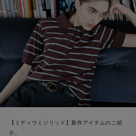
ブランド
会員情報
最旬！トレンドワード
アカウント連携
【予約】新作ウェアをチェック
アイテム一覧
マイページ
【Tシャツ】デイリーに活躍
SALE
SUPPORT
【日傘】完全遮光・軽量傘
CATEGORY
ご利用ガイド
【サンダル】ビーサンの季節！
ウェア
【リネン】涼しい夏素材
カスタマーサポート
【ミディウミソリッド】新作アイテムのご紹
シューズ
すべてのウェア
介。
【CFCL】注目のPOP-UP