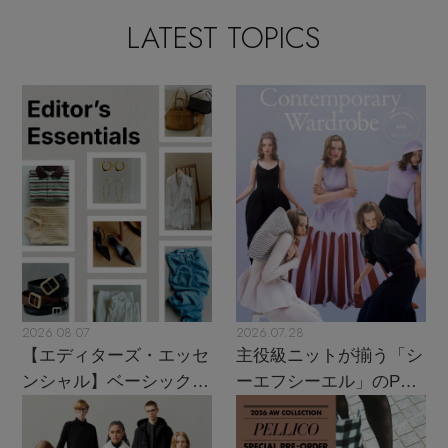
LATEST TOPICS
2026.08.07
2026.07.28
【エディターズ・エッセ
主役級ニットが揃う「シ
ンシャル】ベーシックと
ーエフシーエル」のPOP
トレンドが交差する16の
UPがスタート
名品