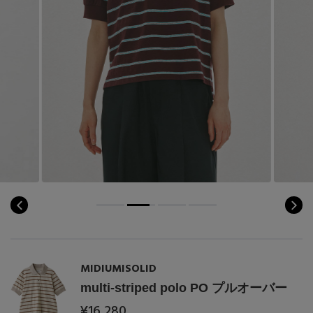
Stay in
the Loop
ELLE SHOP 公式アプリ
MIDIUMISOLID
multi-striped polo PO プルオーバー
¥16,280