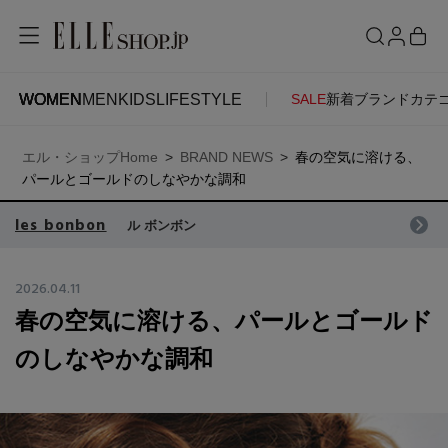
WOMEN
MEN
KIDS
LIFESTYLE
SALE
新着
ブランド
カテ
WOMEN
MEN
KIDS
LIFESTYLE
ACCOUNT
エル・ショップHome
BRAND NEWS
春の空気に溶ける、
ITEMS
お気に入りアイテム
パールとゴールドのしなやかな調和
SEE RESULTS
les bonbon
ル ボンボン
新着アイテム
お気に入りブランド
2026.04.11
春の空気に溶ける、パールとゴールド
再入荷アイテム
ご注文履歴
のしなやかな調和
ランキング
ポイント・クーポン