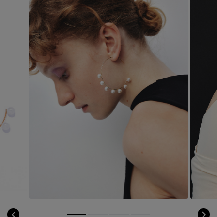
コート
特集一覧
バッグ・小物
コサージュ・ブローチ
ベルト
クラッチバッグ
ルームウェア・パジャマ
水着・スイムウェア
NEW IN BRAND
アンクレット
グローブ
ボストンバッグ
チャーム
レッグウェア
BRAND NEWS
スーツケース
ポーチ
HOT STYLE
チャーム・ストラップ
EDITOR'S CLOSET
その他(傘・ハンカチ・時計など)
メルマガ PICKUP