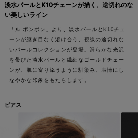
エル・ショップについて
淡水パールとK10チェーンが描く、途切れのな
バッグ・財布
すべてのシューズ
ブラウス・シャツ
い美しいライン
【レース】上品な透け感
ファッション小物
すべてのバッグ・財布
お知らせ
サンダル
カットソー・Tシャツ
「ル ボンボン」より、淡水パールとK10チェ
【限定】ここでしか買えないアイテム
ーンが継ぎ目なく溶け合う、視線の途切れな
アクセサリー
すべてのファッション小物
カゴバッグ
パンプス
よくあるご質問
ワンピース・チュニック
いパールコレクションが登場。滑らかな光沢
【ペプラム】トレンドシルエット
ランジェリー
すべてのアクセサリー
を帯びた淡水パールと繊細なゴールドチェー
ストール・マフラー・ケープ
ショルダーバッグ
スニーカー
パンツ
ンが、肌に寄り添うように馴染み、表情にし
スポーツ
『ELLE』最新号掲載
すべてのランジェリー
ピアス・イヤリング
帽子・イヤーマフ
なやかな印象をもたらします。
トートバッグ
フラットシューズ
スカート
ログアウト
すべてのスポーツ
【ジュエリー】シルバーでクールに
ランジェリー
ネックレス
ヘアアクセサリー
ハンドバッグ
レインシューズ
ピアス
ジャケット
ウェア
インナー
バングル・ブレスレット
スマートフォンケース・タブレットケース
財布・小物
ブーツ
ニット
CONTENTS
シューズ
リング
アイウェア
ボディバッグ・ウェストポーチ