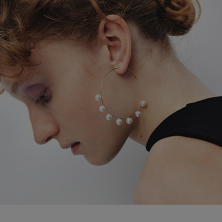
ブランド
会員情報
最旬！トレンドワード
アカウント連携
【雨の日】急な雨対策グッズ
アイテム一覧
マイページ
【Tシャツ】デイリーに活躍
SALE
SUPPORT
【サンダル】ビーサンの季節！
CATEGORY
ご利用ガイド
【ワンピース】猛暑日はこれ！
ウェア
【リネン】涼しい夏素材
カスタマーサポート
シューズ
すべてのウェア
【CFCL】注目のPOP-UP