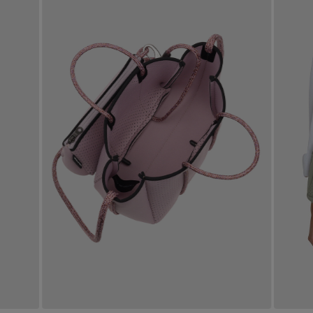
Stay in
the Loop
ELLE SHOP 公式アプリ