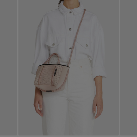
コート
特集一覧
バッグ・小物
コサージュ・ブローチ
ベルト
クラッチバッグ
ルームウェア・パジャマ
水着・スイムウェア
NEW IN BRAND
アンクレット
グローブ
ボストンバッグ
チャーム
レッグウェア
BRAND NEWS
スーツケース
ポーチ
HOT STYLE
チャーム・ストラップ
EDITOR'S CLOSET
その他(傘・ハンカチ・時計など)
メルマガ PICKUP