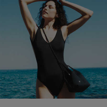
ブランド
会員情報
最旬！トレンドワード
アカウント連携
【予約】新作ウェアをチェック
アイテム一覧
マイページ
【Tシャツ】デイリーに活躍
SALE
SUPPORT
【日傘】完全遮光・軽量傘
CATEGORY
ご利用ガイド
【サンダル】ビーサンの季節！
ウェア
【リネン】涼しい夏素材
カスタマーサポート
シューズ
すべてのウェア
【CFCL】注目のPOP-UP