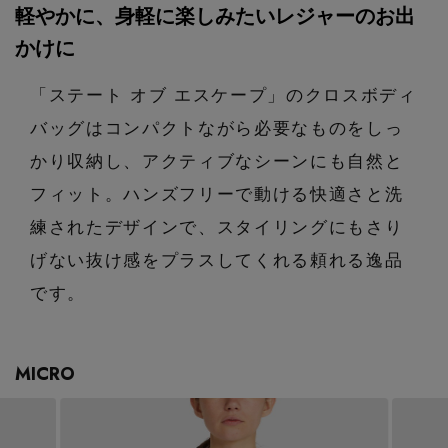
エル・ショップについて
軽やかに、身軽に楽しみたいレジャーのお出
バッグ・財布
すべてのシューズ
ブラウス・シャツ
かけに
【レース】上品な透け感
ファッション小物
すべてのバッグ・財布
お知らせ
サンダル
カットソー・Tシャツ
「ステート オブ エスケープ」のクロスボディ
【雨の日】急な雨対策グッズ
バッグはコンパクトながら必要なものをしっ
アクセサリー
すべてのファッション小物
カゴバッグ
パンプス
よくあるご質問
ワンピース・チュニック
かり収納し、アクティブなシーンにも自然と
【限定】ここでしか買えないアイテム
ランジェリー
すべてのアクセサリー
フィット。ハンズフリーで動ける快適さと洗
ストール・マフラー・ケープ
ショルダーバッグ
スニーカー
パンツ
練されたデザインで、スタイリングにもさり
スポーツ
【ペプラム】トレンドシルエット
すべてのランジェリー
ピアス・イヤリング
帽子・イヤーマフ
げない抜け感をプラスしてくれる頼れる逸品
トートバッグ
フラットシューズ
スカート
ログアウト
です。
すべてのスポーツ
『ELLE』最新号掲載
ランジェリー
ネックレス
ヘアアクセサリー
ハンドバッグ
レインシューズ
ジャケット
ウェア
【ジュエリー】シルバーでクールに
インナー
MICRO
バングル・ブレスレット
スマートフォンケース・タブレットケース
財布・小物
ブーツ
ニット
CONTENTS
シューズ
リング
アイウェア
ボディバッグ・ウェストポーチ