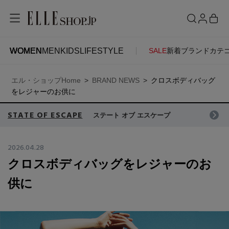
WOMEN
MEN
KIDS
LIFESTYLE
SALE
新着
ブランド
カテ
WOMEN
MEN
KIDS
LIFESTYLE
ACCOUNT
エル・ショップHome
BRAND NEWS
クロスボディバッグ
ITEMS
お気に入りアイテム
をレジャーのお供に
SEE RESULTS
STATE OF ESCAPE
ステート オブ エスケープ
新着アイテム
お気に入りブランド
2026.04.28
クロスボディバッグをレジャーのお
再入荷アイテム
ご注文履歴
供に
ランキング
ポイント・クーポン