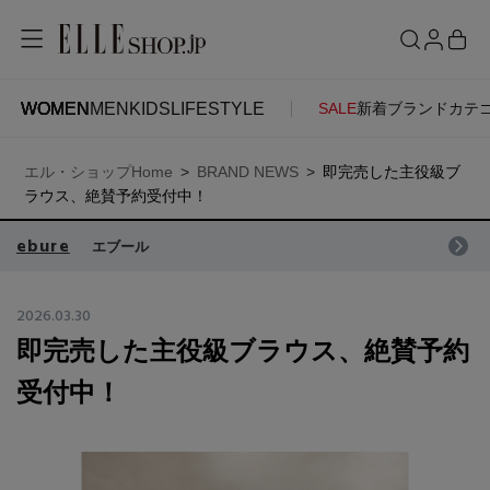
WOMEN
MEN
KIDS
LIFESTYLE
SALE
新着
ブランド
カテ
WOMEN
MEN
KIDS
LIFESTYLE
ACCOUNT
エル・ショップHome
BRAND NEWS
即完売した主役級ブ
ITEMS
お気に入りアイテム
ラウス、絶賛予約受付中！
SEE RESULTS
ebure
エブール
新着アイテム
お気に入りブランド
2026.03.30
即完売した主役級ブラウス、絶賛予約
再入荷アイテム
ご注文履歴
受付中！
ランキング
ポイント・クーポン