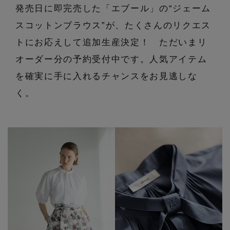
エル・ショップについて
発売日に即完売した「エブール」の“ジェーム
バッグ・財布
すべてのシューズ
ブラウス・シャツ
スコットンブラウス”が、たくさんのリクエス
【レース】上品な透け感
ファッション小物
すべてのバッグ・財布
お知らせ
トにお応えして追加生産決定！ ただいまリ
サンダル
カットソー・Tシャツ
オーダー分の予約受付中です。人気アイテム
【雨の日】急な雨対策グッズ
アクセサリー
すべてのファッション小物
カゴバッグ
を確実に手に入れるチャンスをお見逃しな
パンプス
よくあるご質問
ワンピース・チュニック
【限定】ここでしか買えないアイテム
く。
ランジェリー
すべてのアクセサリー
ストール・マフラー・ケープ
ショルダーバッグ
スニーカー
パンツ
スポーツ
【ペプラム】トレンドシルエット
すべてのランジェリー
ピアス・イヤリング
帽子・イヤーマフ
トートバッグ
フラットシューズ
スカート
ログアウト
すべてのスポーツ
『ELLE』最新号掲載
ランジェリー
ネックレス
ヘアアクセサリー
ハンドバッグ
レインシューズ
ジャケット
ウェア
【ジュエリー】シルバーでクールに
インナー
バングル・ブレスレット
スマートフォンケース・タブレットケース
財布・小物
ブーツ
ニット
CONTENTS
シューズ
リング
アイウェア
ボディバッグ・ウェストポーチ