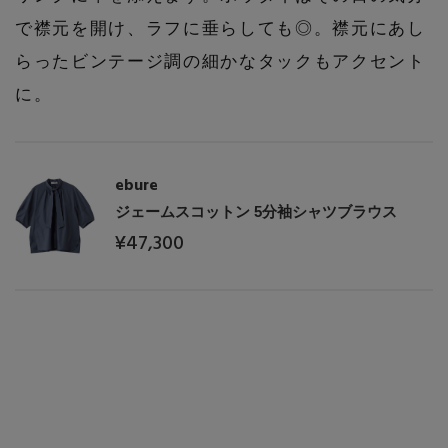
PERSONAL COLOR
で襟元を開け、ラフに垂らしても◎。襟元にあし
らったビンテージ調の細かなタックもアクセント
に。
エディター厳選ギフト
ebure
ジェームスコットン 5分袖シャツブラウス
¥47,300