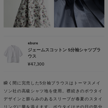
コート
特集一覧
バッグ・小物
コサージュ・ブローチ
ベルト
クラッチバッグ
ルームウェア・パジャマ
水着・スイムウェア
NEW IN BRAND
アンクレット
グローブ
ボストンバッグ
チャーム
レッグウェア
ebure
BRAND NEWS
スーツケース
ジェームスコットン 5分袖シャツブラ
ウス
ポーチ
HOT STYLE
¥47,300
チャーム・ストラップ
EDITOR'S CLOSET
瞬く間に完売した5分袖ブラウスはトーマスメイ
その他(傘・ハンカチ・時計など)
ソン社の高級シャツ地を使用。襟続きのボウタイ
メルマガ PICKUP
デザインと膨らみのあるスリーブが春夏のスタイ
リングに華を添えます。ボウタイはその日の気分