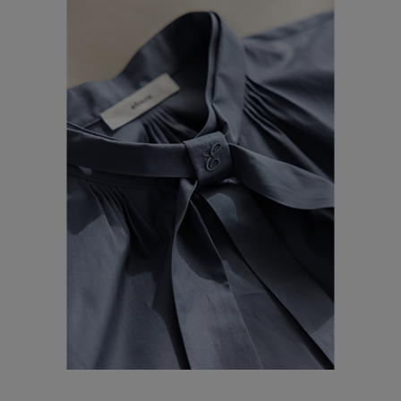
ブランド
会員情報
最旬！トレンドワード
アカウント連携
【予約】新作ウェアをチェック
アイテム一覧
マイページ
【Tシャツ】デイリーに活躍
SALE
SUPPORT
【日傘】完全遮光・軽量傘
CATEGORY
ご利用ガイド
【サンダル】ビーサンの季節！
ウェア
【リネン】涼しい夏素材
カスタマーサポート
シューズ
すべてのウェア
【CFCL】注目のPOP-UP