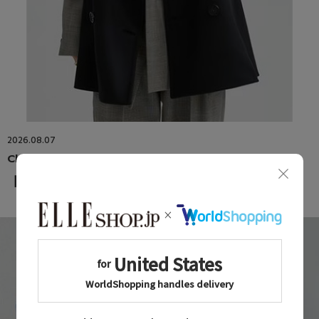
2026.08.07
Chaos
【WEEKLY RANKING】-8/4 UP DATE-